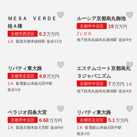
ＭＥＳＡ ＶＥＲＤＥ
ルーシア京都烏丸御池
桂Ａ棟
京都市中京区
19
万
万円
2ＬＤＫ
京都市西京区
6.3
万
万円
地下鉄烏丸線烏丸御池駅
徒歩4分
1Ｋ
阪急京都本線桂駅
徒歩11分
リバティ東大路
エステムコート京都烏丸
３ジャパニズム
京都市左京区
4.9
万
万円
1Ｋ
京都市中京区
叡電叡山本線元田中駅
7
1Ｋ
万
万円
徒歩1分
地下鉄烏丸線烏丸御池駅
徒歩4分
ベラジオ四条大宮
リバティ東大路
京都市中京区
京都市左京区
6.68
5.1
万
万円
万
万円
1Ｋ
1Ｋ
阪急京都本線大宮駅
徒歩6分
叡電叡山本線元田中駅
徒歩1分