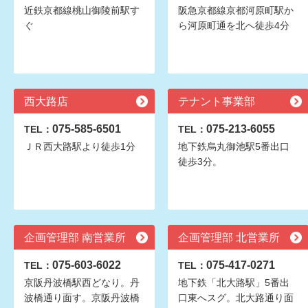
近鉄京都線桃山御陵前駅す
阪急京都線京都河原町駅か
ぐ
ら河原町通を北へ徒歩4分
西大路店
テナント事業部
075-585-6501
075-213-6055
TEL：
TEL：
ＪＲ西大路駅より徒歩1分
地下鉄烏丸御池駅5番出口
徒歩3分。
企画管理部 南営業所
企画管理部 北営業所
075-603-6022
075-417-0271
TEL：
TEL：
京阪丹波橋駅西どなり。丹
地下鉄「北大路駅」5番出
波橋通り面す。京阪丹波橋
口東へスグ。北大路通り面