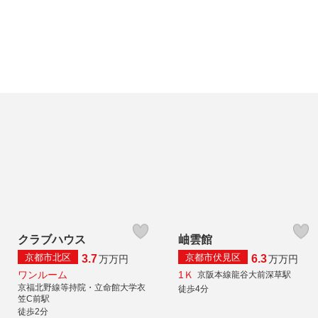
クラブハウス
岫雲館
京都市北区
京都市伏見区
3.7
6.3
万
万円
万
万円
ワンルーム
1Ｋ
京阪本線龍谷大前深草駅
京福北野線等持院・立命館大学衣
徒歩4分
笠C前駅
徒歩2分