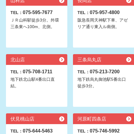
山科店
長岡店
075-595-7677
075-957-4800
TEL：
TEL：
ＪＲ山科駅徒歩3分。外環
阪急長岡天神駅下車、アゼ
三条東へ100m、北側。
リア通り東入ル南側。
北山店
三条烏丸店
075-708-1711
075-213-7200
TEL：
TEL：
地下鉄北山駅4番出口直
地下鉄烏丸御池駅5番出口
結。
徒歩3分。
伏見桃山店
河原町四条店
075-644-5463
075-746-5992
TEL：
TEL：