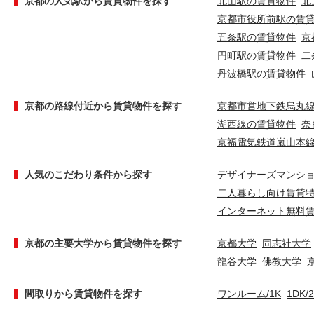
京都の人気駅から賃貸物件を探す
北山駅の賃貸物件
北
京都市役所前駅の賃
五条駅の賃貸物件
京
円町駅の賃貸物件
二
丹波橋駅の賃貸物件
京都の路線付近から賃貸物件を探す
京都市営地下鉄烏丸
湖西線の賃貸物件
奈
京福電気鉄道嵐山本
人気のこだわり条件から探す
デザイナーズマンシ
二人暮らし向け賃貸
インターネット無料
京都の主要大学から賃貸物件を探す
京都大学
同志社大学
龍谷大学
佛教大学
間取りから賃貸物件を探す
ワンルーム/1K
1DK/