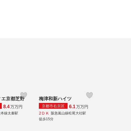
ィエ京都芝野
梅津和新ハイツ
京都市右京区
8.4
6.1
万
万円
万
万円
2ＤＫ
陰本線太秦駅
阪急嵐山線松尾大社駅
徒歩15分