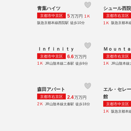
青葉ハイツ
シュール西
京都市中京区
京都市右京区
5
1Ｋ
万
万円
1Ｋ
阪急京都本線西院駅
徒歩10分
阪急京都本
Ｉｎｆｉｎｉｔｙ
Ｍｏｕｎｔ
京都市中京区
京都市右京区
6.6
万
万円
1Ｋ
1Ｋ
JR山陰本線二条駅
徒歩9分
JR山陰本線
森田アパート
エル・セレ
館
京都市右京区
2.4
万
万円
2Ｋ
京都市中京区
JR山陰本線太秦駅
徒歩18分
1Ｋ
阪急京都本