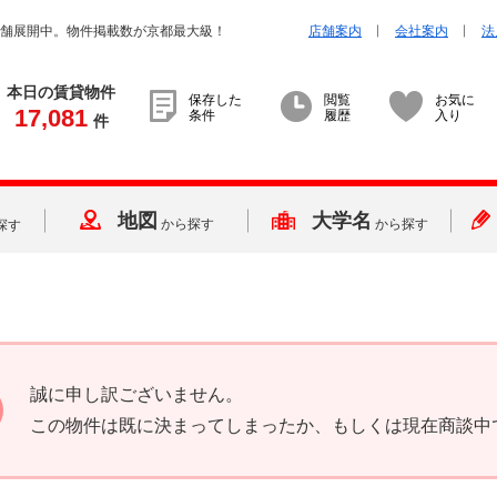
店舗展開中。物件掲載数が京都最大級！
店舗案内
会社案内
法
本日の賃貸物件
保存した
閲覧
お気に
17,081
条件
履歴
入り
件
地図
大学名
から探す
から探す
探す
誠に申し訳ございません。
この物件は既に決まってしまったか、もしくは現在商談中