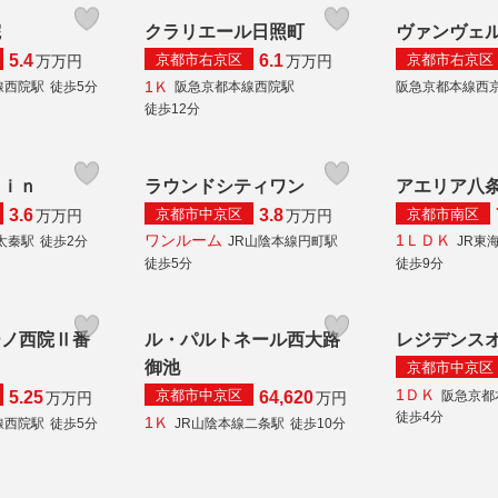
院
クラリエール日照町
ヴァンヴェ
京都市右京区
京都市右京区
5.4
6.1
万
万円
万
万円
1Ｋ
線西院駅
徒歩5分
阪急京都本線西院駅
阪急京都本線西
徒歩12分
ａｉｎ
ラウンドシティワン
アエリア八
京都市中京区
京都市南区
3.6
3.8
万
万円
万
万円
ワンルーム
1ＬＤＫ
太秦駅
徒歩2分
JR山陰本線円町駅
JR東
徒歩5分
徒歩9分
ーノ西院Ⅱ番
ル・パルトネール西大路
レジデンス
御池
京都市中京区
1ＤＫ
京都市中京区
阪急京都
5.25
64,620
万
万円
万円
徒歩4分
1Ｋ
線西院駅
徒歩5分
JR山陰本線二条駅
徒歩10分