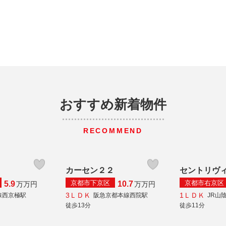
おすすめ新着物件
RECOMMEND
Ⅱ
カーセン２２
セントリヴ
京都市下京区
京都市右京区
5.9
10.7
万
万円
万
万円
3ＬＤＫ
1ＬＤＫ
線西京極駅
阪急京都本線西院駅
JR山
徒歩13分
徒歩11分