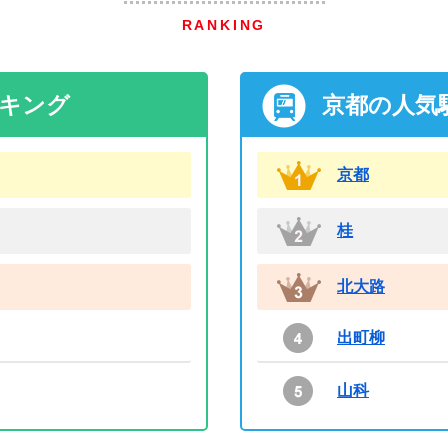
RANKING
ンキング
京都の人気
京都
桂
北大路
出町柳
山科