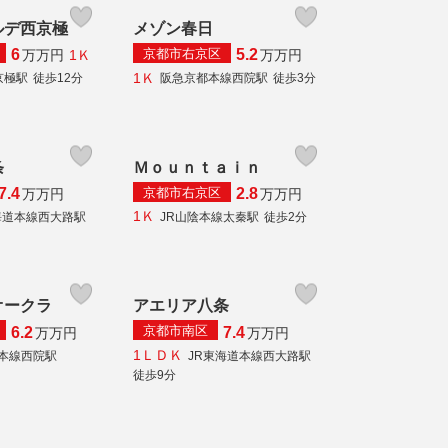
ルデ西京極
メゾン春日
京都市右京区
6
5.2
1Ｋ
万
万円
万
万円
1Ｋ
京極駅
徒歩12分
阪急京都本線西院駅
徒歩3分
条
Ｍｏｕｎｔａｉｎ
京都市右京区
7.4
2.8
万
万円
万
万円
1Ｋ
海道本線西大路駅
JR山陰本線太秦駅
徒歩2分
オークラ
アエリア八条
京都市南区
6.2
7.4
万
万円
万
万円
1ＬＤＫ
本線西院駅
JR東海道本線西大路駅
徒歩9分