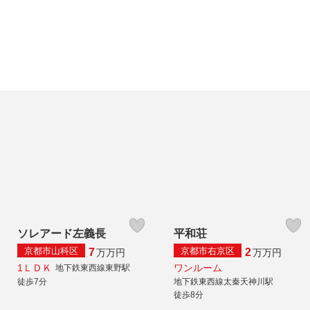
ソレアード左義長
平和荘
京都市山科区
京都市右京区
7
2
万
万円
万
万円
1ＬＤＫ
ワンルーム
地下鉄東西線東野駅
徒歩7分
地下鉄東西線太秦天神川駅
徒歩8分