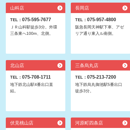
山科店
長岡店
075-595-7677
075-957-4800
TEL：
TEL：
ＪＲ山科駅徒歩3分。外環
阪急長岡天神駅下車、アゼ
三条東へ100m、北側。
リア通り東入ル南側。
北山店
三条烏丸店
075-708-1711
075-213-7200
TEL：
TEL：
地下鉄北山駅4番出口直
地下鉄烏丸御池駅5番出口
結。
徒歩3分。
伏見桃山店
河原町四条店