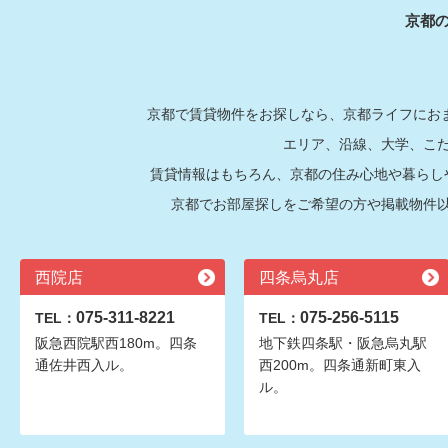
京都
京都で賃貸物件をお探しなら、京都ライフにおま
エリア、沿線、大学、こ
賃貸情報はもちろん、京都の住み心地や暮らし
京都でお部屋探しをご希望の方や掲載物件
西院店
四条烏丸店
075-311-8221
075-256-5115
TEL：
TEL：
阪急西院駅西180m。四条
地下鉄四条駅・阪急烏丸駅
通佐井西入ル。
西200m。四条通新町東入
ル。