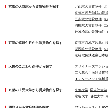
京都の人気駅から賃貸物件を探す
北山駅の賃貸物件
北
京都市役所前駅の賃
五条駅の賃貸物件
京
円町駅の賃貸物件
二
丹波橋駅の賃貸物件
京都の路線付近から賃貸物件を探す
京都市営地下鉄烏丸
湖西線の賃貸物件
奈
京福電気鉄道嵐山本
人気のこだわり条件から探す
デザイナーズマンシ
二人暮らし向け賃貸
インターネット無料
京都の主要大学から賃貸物件を探す
京都大学
同志社大学
龍谷大学
佛教大学
間取りから賃貸物件を探す
ワンルーム/1K
1DK/