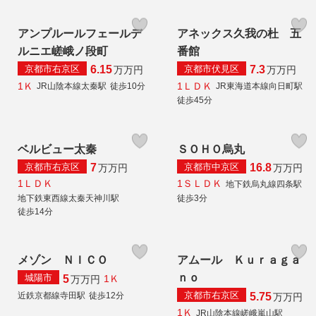
アンプルールフェールデ
アネックス久我の杜 五
ルニエ嵯峨ノ段町
番館
京都市右京区
京都市伏見区
6.15
7.3
万
万円
万
万円
1Ｋ
1ＬＤＫ
JR山陰本線太秦駅
徒歩10分
JR東海道本線向日町駅
徒歩45分
ベルビュー太秦
ＳＯＨＯ烏丸
京都市右京区
京都市中京区
7
16.8
万
万円
万
万円
1ＬＤＫ
1ＳＬＤＫ
地下鉄烏丸線四条駅
地下鉄東西線太秦天神川駅
徒歩3分
徒歩14分
メゾン ＮＩＣＯ
アムール Ｋｕｒａｇａ
ｎｏ
城陽市
5
1Ｋ
万
万円
京都市右京区
近鉄京都線寺田駅
徒歩12分
5.75
万
万円
1Ｋ
JR山陰本線嵯峨嵐山駅