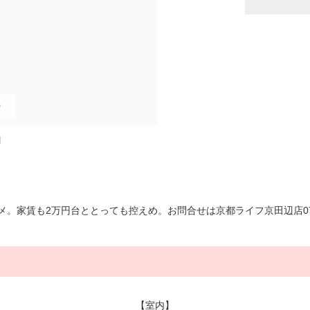
0
図
家賃も2万円台ととっても控えめ。お問合せは京都ライフ京田辺店0774
【室内】