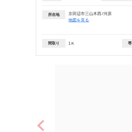
京田辺市三山木西ﾉ河原
所在地
地図を見る
間取り
1Ｋ
専