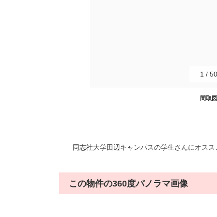
1
/
5
間取
同志社大学田辺キャンパスの学生さんにオススメ。
この物件の360度パノラマ画像