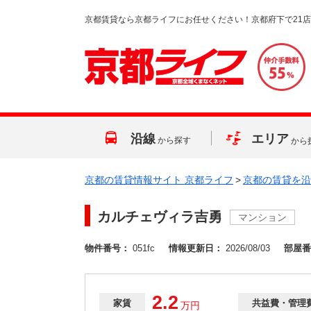
京都賃貸なら京都ライフにお任せください！京都府下で21
沿線
エリア
から探す
から
京都の賃貸情報サイト 京都ライフ
>
京都の賃貸を沿
カルチェヴィラ吉勇
マンション
物件番号：
051fc
情報更新日：
2026/08/03
部屋番
2.2
家賃
共益費・管理
万
円