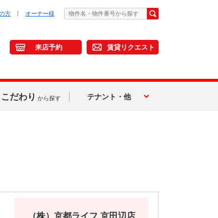
の方
オーナー様
来店予約
賃貸リクエスト
こだわり
テナント・他
から探す
（株）京都ライフ 京田辺店