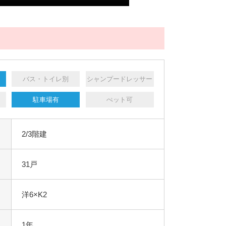
バス・トイレ別
シャンプードレッサー
駐車場有
ぺット可
2/3階建
31戸
洋6×K2
1年