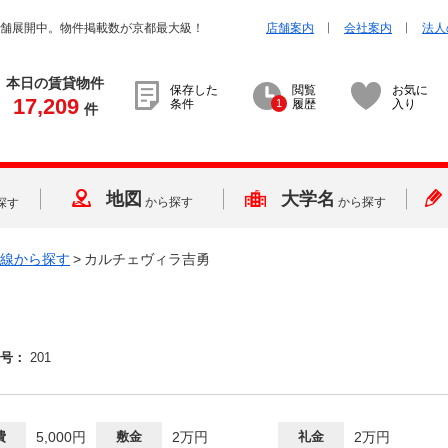
店舗展開中。物件掲載数が京都最大級！
店舗案内
会社案内
法人
本日の賃貸物件
保存した
閲覧
お気に
17,209
条件
1
履歴
入り
件
地図
大学名
から探す
から探す
探す
線から探す
>
カルチェヴィラ吉勇
号：
201
費
5,000円
敷金
2万円
礼金
2万円