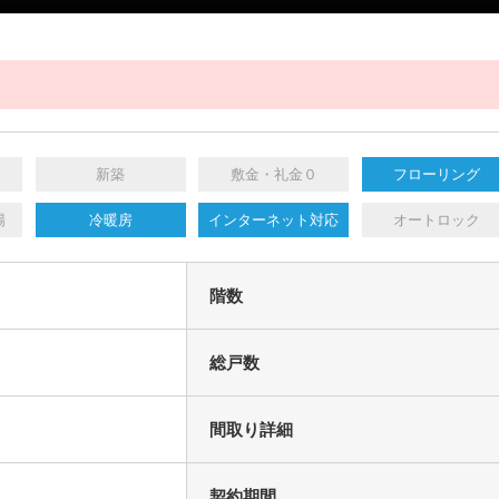
新築
敷金・礼金０
フローリング
場
冷暖房
インターネット対応
オートロック
階数
総戸数
円
間取り詳細
契約期間