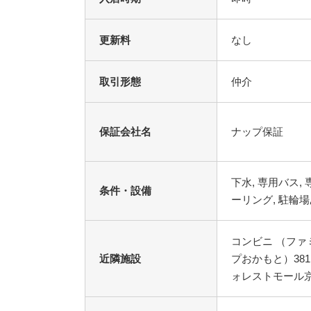
更新料
なし
取引形態
仲介
保証会社名
ナップ保証
条件・設備
コンビニ （ファ
近隣施設
プおかもと）381
ォレストモール京田