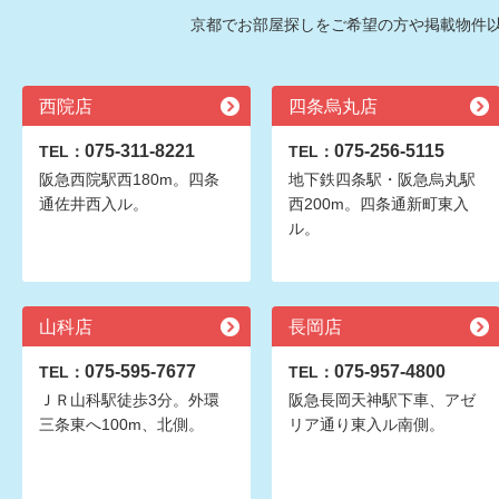
京都でお部屋探しをご希望の方や掲載物件
西院店
四条烏丸店
075-311-8221
075-256-5115
TEL：
TEL：
阪急西院駅西180m。四条
地下鉄四条駅・阪急烏丸駅
通佐井西入ル。
西200m。四条通新町東入
ル。
山科店
長岡店
075-595-7677
075-957-4800
TEL：
TEL：
ＪＲ山科駅徒歩3分。外環
阪急長岡天神駅下車、アゼ
三条東へ100m、北側。
リア通り東入ル南側。