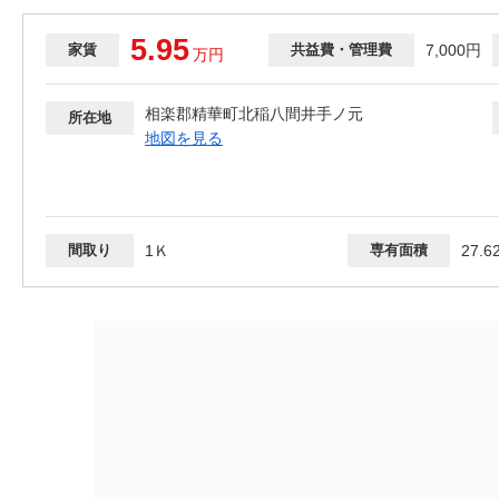
5.95
家賃
共益費・管理費
7,000円
万
円
相楽郡精華町北稲八間井手ノ元
所在地
地図を見る
間取り
1Ｋ
専有面積
27.6