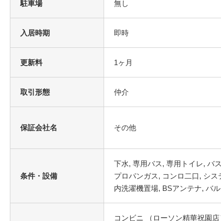
駐車場
無し
入居時期
即時
更新料
1ヶ月
取引形態
仲介
保証会社名
その他
条件・設備
コンビニ （ローソン精華祝園店）3