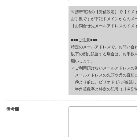
※携帯電話の【受信設定】で【ドメ
お手数ですが下記ドメインからのメ
【お問合せ先メールアドレスのドメイ
■■■ご注意■■■
特定のメールアドレスで、お問い合
以下の例に該当する場合は、お手数
願いします。
＜ご利用頂けないメールアドレスの
・メールアドレスの先頭や@の直前にピリオド (.
・@より前に、ピリオド (.) が連続している(例
・半角英数字と特定の記号（. ! # $ % & ‘
備考欄