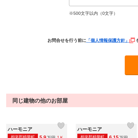
※500文字以内（
0
文字）
お問合せを行う前に
「個人情報保護方針」
同じ建物の他のお部屋
ハーモニア
ハーモニア
相楽郡精華町
相楽郡精華町
5.9
6.15
1Ｋ
万
円
万
円