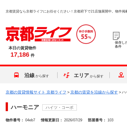
京都賃貸なら京都ライフにお任せください！京都府下で21店舗展開中。物件掲
保存し
条件
本日の賃貸物件
17,186
件
沿線
エリア
から探す
から探す
京都の賃貸情報サイト 京都ライフ
>
京都の賃貸を沿線から探す
>
ハ
ハーモニア
ハイツ・コーポ
物件番号：
04eb7
情報更新日：
2026/07/29
部屋番号：
103