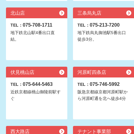
北山店
三条烏丸店
075-708-1711
075-213-7200
TEL：
TEL：
地下鉄北山駅4番出口直
地下鉄烏丸御池駅5番出口
結。
徒歩3分。
伏見桃山店
河原町四条店
075-644-5463
075-746-5992
TEL：
TEL：
近鉄京都線桃山御陵前駅す
阪急京都線京都河原町駅か
ぐ
ら河原町通を北へ徒歩4分
西大路店
テナント事業部