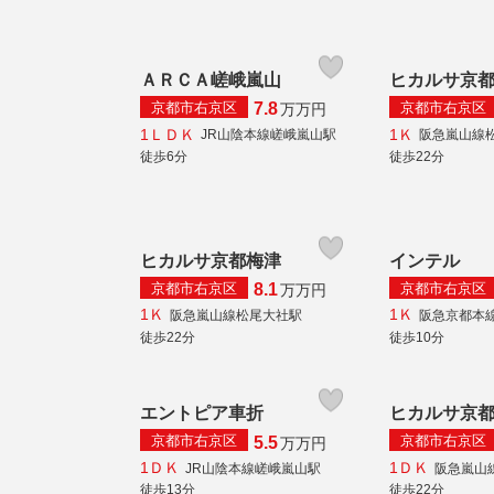
ＡＲＣＡ嵯峨嵐山
ヒカルサ京
京都市右京区
京都市右京区
7.8
万
万円
1ＬＤＫ
1Ｋ
JR山陰本線嵯峨嵐山駅
阪急嵐山線
徒歩6分
徒歩22分
ヒカルサ京都梅津
インテル
京都市右京区
京都市右京区
8.1
万
万円
1Ｋ
1Ｋ
阪急嵐山線松尾大社駅
阪急京都本
徒歩22分
徒歩10分
エントピア車折
ヒカルサ京
京都市右京区
京都市右京区
5.5
万
万円
1ＤＫ
1ＤＫ
JR山陰本線嵯峨嵐山駅
阪急嵐山
徒歩13分
徒歩22分