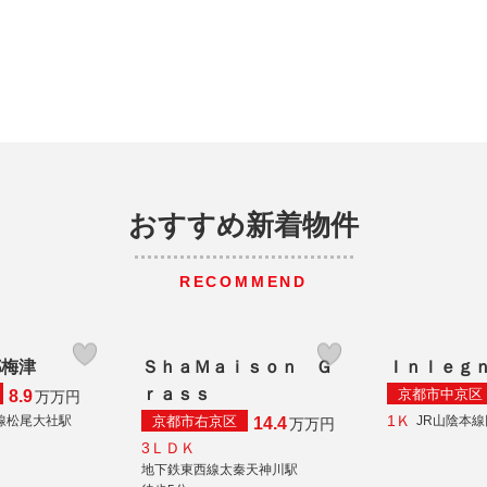
おすすめ新着物件
RECOMMEND
都梅津
ＳｈａＭａｉｓｏｎ Ｇ
Ｉｎｌｅｇ
ｒａｓｓ
京都市中京区
8.9
万
万円
1Ｋ
京都市右京区
線松尾大社駅
JR山陰本
14.4
万
万円
3ＬＤＫ
地下鉄東西線太秦天神川駅