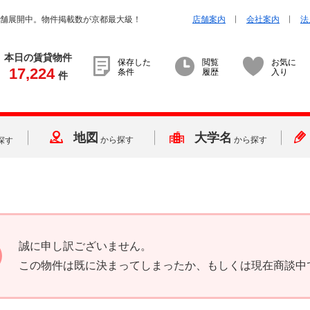
店舗展開中。物件掲載数が京都最大級！
店舗案内
会社案内
法
本日の賃貸物件
保存した
閲覧
お気に
17,224
条件
履歴
入り
件
地図
大学名
から探す
から探す
探す
誠に申し訳ございません。
この物件は既に決まってしまったか、もしくは現在商談中