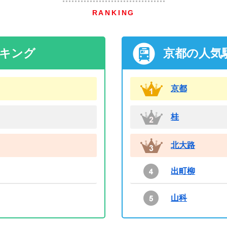
RANKING
ンキング
京都の人気
京都
桂
北大路
出町柳
山科