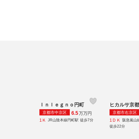
Ｉｎｌｅｇｎｏ円町
ヒカルサ京
京都市中京区
京都市右京区
6.5
万
万円
1Ｋ
1ＤＫ
JR山陰本線円町駅
徒歩7分
阪急嵐山
徒歩22分