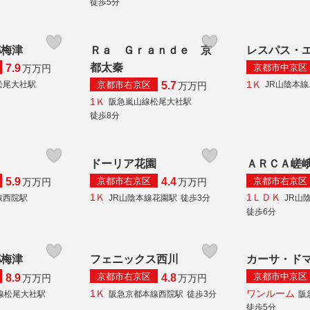
徒歩5分
都梅津
Ｒａ Ｇｒａｎｄｅ 京
レスパス・
都太秦
京都市中京区
7.9
万
万円
1Ｋ
京都市右京区
松尾大社駅
JR山陰本
5.7
万
万円
1Ｋ
阪急嵐山線松尾大社駅
徒歩8分
ドーリア花園
ＡＲＣＡ嵯
京都市右京区
京都市右京区
5.9
4.4
万
万円
万
万円
1Ｋ
1ＬＤＫ
線西院駅
JR山陰本線花園駅
徒歩3分
JR山
徒歩6分
都梅津
フェニックス西川
カーサ・ド
京都市右京区
京都市中京区
8.9
4.8
万
万円
万
万円
1Ｋ
ワンルーム
線松尾大社駅
阪急京都本線西院駅
徒歩3分
阪
徒歩5分