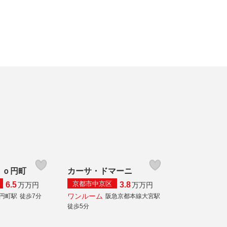
ｎｏ円町
カーサ・ドマーニ
京都市中京区
6.5
3.8
万
万円
万
万円
ワンルーム
線円町駅
徒歩7分
阪急京都本線大宮駅
徒歩5分