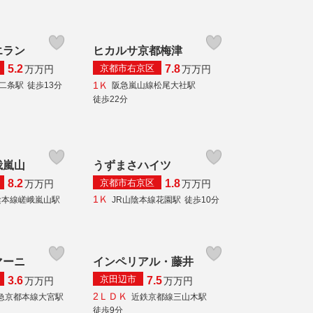
エラン
ヒカルサ京都梅津
京都市右京区
5.2
7.8
万
万円
万
万円
1Ｋ
線二条駅
徒歩13分
阪急嵐山線松尾大社駅
徒歩22分
峨嵐山
うずまさハイツ
京都市右京区
8.2
1.8
万
万円
万
万円
1Ｋ
陰本線嵯峨嵐山駅
JR山陰本線花園駅
徒歩10分
マーニ
インペリアル・藤井
京田辺市
3.6
7.5
万
万円
万
万円
2ＬＤＫ
急京都本線大宮駅
近鉄京都線三山木駅
徒歩9分