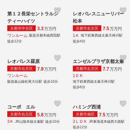
第１２長栄セントラルシ
レオパレスニューリバー
ティーハイツ
松本
京都市中京区
京都市右京区
3.3
7.5
万
万円
万
万円
ワンルーム
1Ｋ
阪急京都本線西院駅
地下鉄東西線太秦天神川駅
徒歩12分
徒歩4分
レオパレス罧原
エンゼルプラザ京都太秦
京都市右京区
京都市右京区
7.9
7.7
万
万円
万
万円
ワンルーム
1ＤＫ
阪急嵐山線松尾大社駅
徒歩10分
地下鉄東西線太秦天神川駅
徒歩6分
コーポ エル
ハミング西浦
京都市右京区
京都市南区
5.8
7.5
万
万円
万
万円
3Ｋ
2ＬＤＫ
JR山陰本線太秦駅
徒歩10分
JR東海道本線西大路駅
徒歩12分