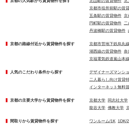
京都の人気駅から賃貸物件を探す
北山駅の賃貸物件
北
京都市役所前駅の賃
五条駅の賃貸物件
京
円町駅の賃貸物件
二
丹波橋駅の賃貸物件
京都の路線付近から賃貸物件を探す
京都市営地下鉄烏丸
湖西線の賃貸物件
奈
京福電気鉄道嵐山本
人気のこだわり条件から探す
デザイナーズマンシ
二人暮らし向け賃貸
インターネット無料
京都の主要大学から賃貸物件を探す
京都大学
同志社大学
龍谷大学
佛教大学
間取りから賃貸物件を探す
ワンルーム/1K
1DK/