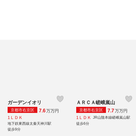
ガーデンイオリ
ＡＲＣＡ嵯峨嵐山
京都市右京区
京都市右京区
7.6
7.7
万
万円
万
万円
1ＬＤＫ
1ＬＤＫ
JR山陰本線嵯峨嵐山駅
地下鉄東西線太秦天神川駅
徒歩6分
徒歩9分