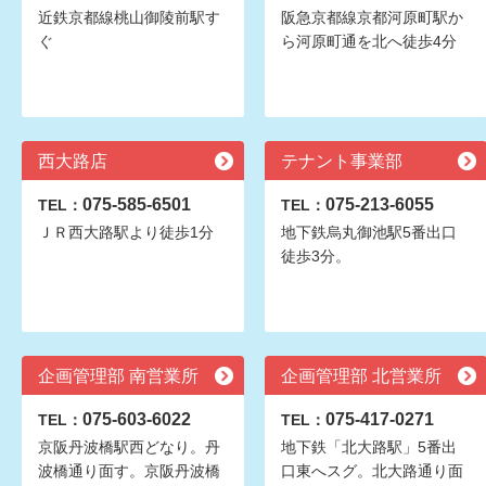
近鉄京都線桃山御陵前駅す
阪急京都線京都河原町駅か
ぐ
ら河原町通を北へ徒歩4分
西大路店
テナント事業部
075-585-6501
075-213-6055
TEL：
TEL：
ＪＲ西大路駅より徒歩1分
地下鉄烏丸御池駅5番出口
徒歩3分。
企画管理部 南営業所
企画管理部 北営業所
075-603-6022
075-417-0271
TEL：
TEL：
京阪丹波橋駅西どなり。丹
地下鉄「北大路駅」5番出
波橋通り面す。京阪丹波橋
口東へスグ。北大路通り面