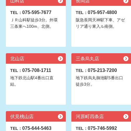
山科店
長岡店
075-595-7677
075-957-4800
TEL：
TEL：
ＪＲ山科駅徒歩3分。外環
阪急長岡天神駅下車、アゼ
三条東へ100m、北側。
リア通り東入ル南側。
北山店
三条烏丸店
075-708-1711
075-213-7200
TEL：
TEL：
地下鉄北山駅4番出口直
地下鉄烏丸御池駅5番出口
結。
徒歩3分。
伏見桃山店
河原町四条店
075-644-5463
075-746-5992
TEL：
TEL：