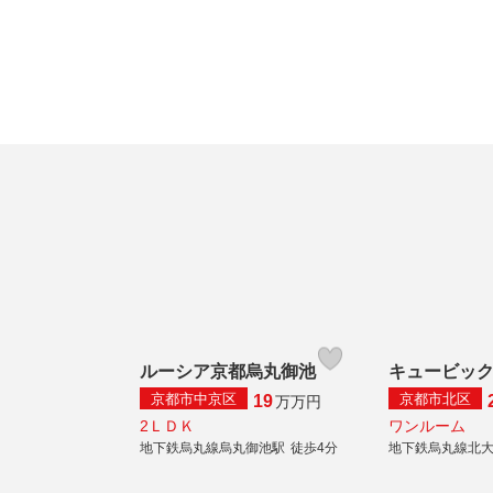
ルーシア京都烏丸御池
キュービッ
京都市中京区
京都市北区
19
万
万円
2ＬＤＫ
ワンルーム
地下鉄烏丸線烏丸御池駅
徒歩4分
地下鉄烏丸線北