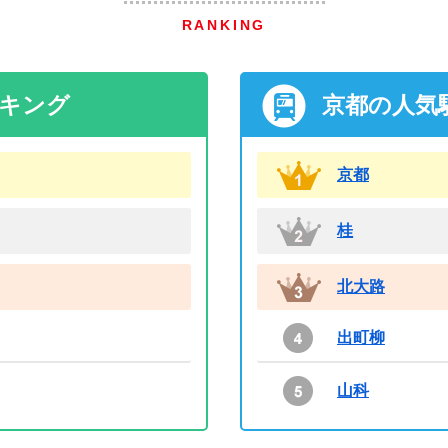
RANKING
ンキング
京都の人気
京都
桂
北大路
出町柳
山科