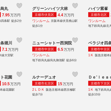
条烏丸
グリーンハイツ大林
ハイツ紫峯
京都市伏見区
京都市北区
7.95
4.4
万
万円
万
万円
ワンルーム
ワンルーム
線四条駅
徒歩2分
京阪本線伏見桃山駅
徒歩1分
地下鉄烏丸線北
四条堀川
ニューシャトー西洞院
ベラジオ四
京都市中京区
京都市中京区
7.1
6.5
万
万円
万
万円
ワンルーム
1Ｋ
本線大宮駅
阪急京都本
地下鉄烏丸線烏丸御池駅
徒歩6分
ート花園
ルナーデュオ
Ｄｅ’ｌｅａ
京都市右京区
京都市下京区
10.5
15
万
万円
万
万円
2ＬＤＫ
1Ｋ
陰本線花園駅
阪急京都本線西京極駅
地下鉄烏丸
徒歩7分
徒歩10分