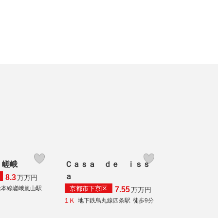
 嵯峨
Ｃａｓａ ｄｅ ｉｓｓ
ａ
8.3
万
万円
京都市下京区
陰本線嵯峨嵐山駅
7.55
万
万円
1Ｋ
地下鉄烏丸線四条駅
徒歩9分