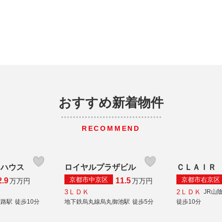
おすすめ新着物件
RECOMMEND
クハウス
ロイヤルプラザビル
ＣＬＡＩＲ
京都市中京区
京都市右京区
2.9
11.5
万
万円
万
万円
3ＬＤＫ
2ＬＤＫ
JR山
大路駅
徒歩10分
地下鉄烏丸線烏丸御池駅
徒歩5分
徒歩10分