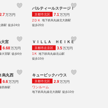
パルティールステージⅠ
京都市北区
2.7
7.1
万
万円
万
万円
2ＤＫ
地下鉄烏丸線北大路駅
大路駅
徒歩24分
徒歩20分
条大宮
ＶＩＬＬＡ ＨＥＩＫＥ
京都市左京区
6.68
3.5
万
万円
万
万円
1Ｋ
線大宮駅
徒歩6分
地下鉄烏丸線北山駅
徒歩10分
ｄ烏丸西
キュービックハウス
京都市北区
6.6
2.9
万
万円
万
万円
ワンルーム
線四条駅
地下鉄烏丸線北大路駅
徒歩10分