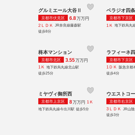
グルミエール大谷Ⅱ
ベラジオ四
京都市伏見区
京都市下京区
6.8
万
万円
2ＬＤＫ
1Ｋ
JR奈良線藤森駅
地下鉄烏丸
徒歩8分
柊本マンション
ラフィーネ
京都市北区
京都市下京区
3.55
万
万円
1Ｋ
1ＤＫ
地下鉄烏丸線北山駅
阪急京都
徒歩25分
徒歩4分
ミヤヴィ御所西
ウエストコ
京都市上京区
京都市右京区
8
1Ｋ
万
万円
3ＬＤＫ
地下鉄烏丸線今出川駅
徒歩5分
JR山
徒歩3分