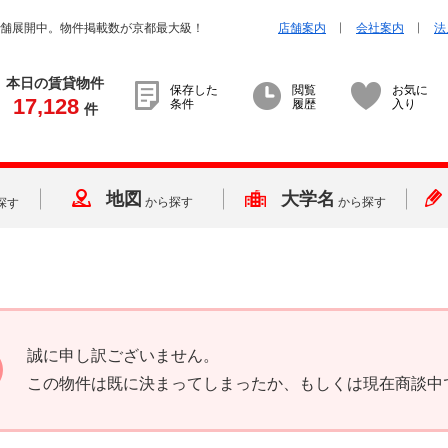
店舗展開中。物件掲載数が京都最大級！
店舗案内
会社案内
法
本日の賃貸物件
保存した
閲覧
お気に
17,128
条件
履歴
入り
件
地図
大学名
から探す
から探す
探す
誠に申し訳ございません。
この物件は既に決まってしまったか、もしくは現在商談中