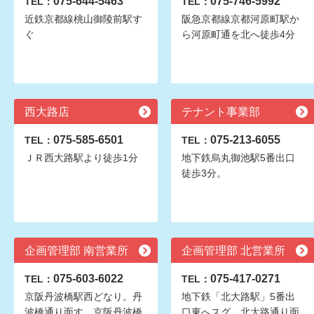
075-644-5463
075-746-5992
TEL：
TEL：
近鉄京都線桃山御陵前駅す
阪急京都線京都河原町駅か
ぐ
ら河原町通を北へ徒歩4分
西大路店
テナント事業部
075-585-6501
075-213-6055
TEL：
TEL：
ＪＲ西大路駅より徒歩1分
地下鉄烏丸御池駅5番出口
徒歩3分。
企画管理部 南営業所
企画管理部 北営業所
075-603-6022
075-417-0271
TEL：
TEL：
京阪丹波橋駅西どなり。丹
地下鉄「北大路駅」5番出
波橋通り面す。京阪丹波橋
口東へスグ。北大路通り面