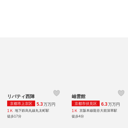
リバティ西陣
岫雲館
京都市上京区
京都市伏見区
5.3
6.3
万
万円
万
万円
1Ｋ
1Ｋ
地下鉄烏丸線丸太町駅
京阪本線龍谷大前深草駅
徒歩17分
徒歩4分