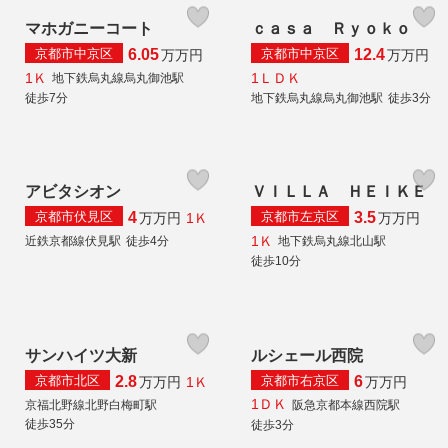
マホガニーコート
ｃａｓａ Ｒｙｏｋｏ
京都市中京区
京都市中京区
6.05
12.4
万
万円
万
万円
1Ｋ
1ＬＤＫ
地下鉄烏丸線烏丸御池駅
徒歩7分
地下鉄烏丸線烏丸御池駅
徒歩3分
アビタシオン
ＶＩＬＬＡ ＨＥＩＫＥ
京都市伏見区
京都市左京区
4
3.5
1Ｋ
万
万円
万
万円
1Ｋ
近鉄京都線伏見駅
徒歩4分
地下鉄烏丸線北山駅
徒歩10分
サンハイツ大新
ルシェール西院
京都市北区
京都市右京区
2.8
6
1Ｋ
万
万円
万
万円
1ＤＫ
京福北野線北野白梅町駅
阪急京都本線西院駅
徒歩35分
徒歩3分