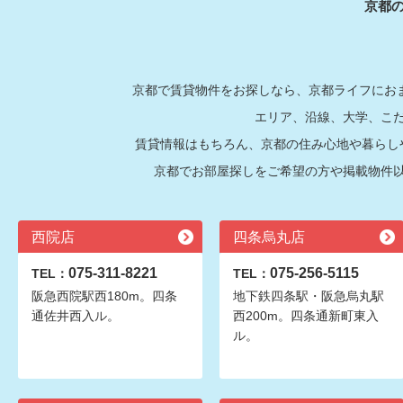
京都
京都で賃貸物件をお探しなら、京都ライフにおま
エリア、沿線、大学、こ
賃貸情報はもちろん、京都の住み心地や暮らし
京都でお部屋探しをご希望の方や掲載物件
西院店
四条烏丸店
075-311-8221
075-256-5115
TEL：
TEL：
阪急西院駅西180m。四条
地下鉄四条駅・阪急烏丸駅
通佐井西入ル。
西200m。四条通新町東入
ル。