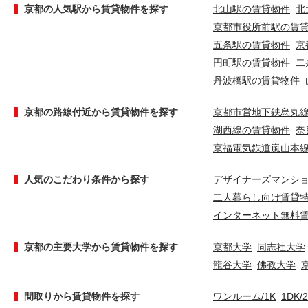
京都の人気駅から賃貸物件を探す
北山駅の賃貸物件
北
京都市役所前駅の賃
五条駅の賃貸物件
京
円町駅の賃貸物件
二
丹波橋駅の賃貸物件
京都の路線付近から賃貸物件を探す
京都市営地下鉄烏丸
湖西線の賃貸物件
奈
京福電気鉄道嵐山本
人気のこだわり条件から探す
デザイナーズマンシ
二人暮らし向け賃貸
インターネット無料
京都の主要大学から賃貸物件を探す
京都大学
同志社大学
龍谷大学
佛教大学
間取りから賃貸物件を探す
ワンルーム/1K
1DK/