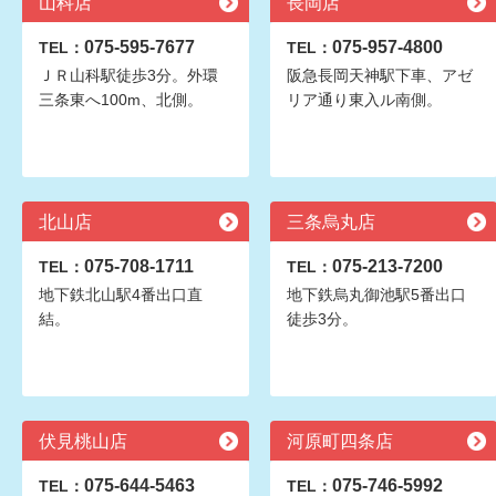
山科店
長岡店
075-595-7677
075-957-4800
TEL：
TEL：
ＪＲ山科駅徒歩3分。外環
阪急長岡天神駅下車、アゼ
三条東へ100m、北側。
リア通り東入ル南側。
北山店
三条烏丸店
075-708-1711
075-213-7200
TEL：
TEL：
地下鉄北山駅4番出口直
地下鉄烏丸御池駅5番出口
結。
徒歩3分。
伏見桃山店
河原町四条店
075-644-5463
075-746-5992
TEL：
TEL：