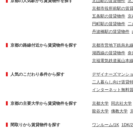
京都の人気駅から賃貸物件を探す
北山駅の賃貸物件
北
京都市役所前駅の賃
五条駅の賃貸物件
京
円町駅の賃貸物件
二
丹波橋駅の賃貸物件
京都の路線付近から賃貸物件を探す
京都市営地下鉄烏丸
湖西線の賃貸物件
奈
京福電気鉄道嵐山本
人気のこだわり条件から探す
デザイナーズマンシ
二人暮らし向け賃貸
インターネット無料
京都の主要大学から賃貸物件を探す
京都大学
同志社大学
龍谷大学
佛教大学
間取りから賃貸物件を探す
ワンルーム/1K
1DK/