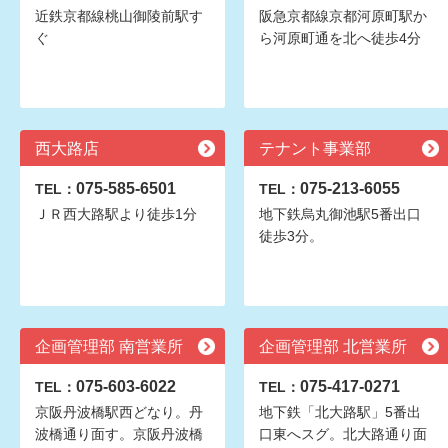
近鉄京都線桃山御陵前駅す
阪急京都線京都河原町駅か
ぐ
ら河原町通を北へ徒歩4分
西大路店
テナント事業部
075-585-6501
075-213-6055
TEL：
TEL：
ＪＲ西大路駅より徒歩1分
地下鉄烏丸御池駅5番出口
徒歩3分。
企画管理部 南営業所
企画管理部 北営業所
075-603-6022
075-417-0271
TEL：
TEL：
京阪丹波橋駅西どなり。丹
地下鉄「北大路駅」5番出
波橋通り面す。京阪丹波橋
口東へスグ。北大路通り面