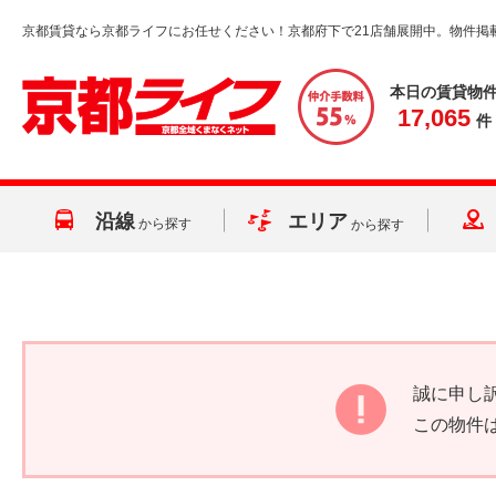
京都賃貸なら京都ライフにお任せください！京都府下で21店舗展開中。物件掲
本日の賃貸物
17,065
件
沿線
エリア
から探す
から探す
誠に申し
この物件