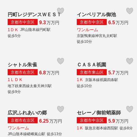
円町レジデンスＷＥＳＴ
インペリアル御池
京都市中京区
京都市中京区
9.3
6.5
万
万円
万
万円
1ＤＫ
ワンルーム
JR山陰本線円町駅
徒歩5分
京阪鴨東線神宮丸太町駅
徒歩10分
シャトル朱雀
ＣＡＳＡ祇園
京都市右京区
京都市東山区
6.8
5.7
万
万円
万
万円
1ＬＤＫ
1Ｋ
京阪本線祇園四条駅
地下鉄東西線太秦天神川駅
徒歩10分
徒歩9分
広沢ふれあいの郷
セレーノ御前蛸薬師
京都市右京区
京都市中京区
6.25
5.9
万
万円
万
万円
ワンルーム
1Ｋ
阪急京都本線西院駅
徒歩8分
JR山陰本線嵯峨嵐山駅
徒歩13分