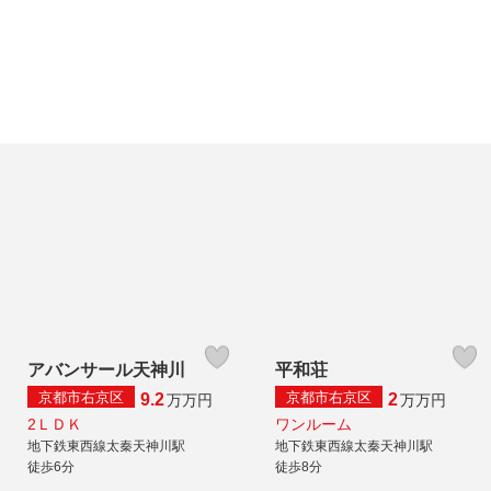
アバンサール天神川
平和荘
京都市右京区
京都市右京区
9.2
2
万
万円
万
万円
2ＬＤＫ
ワンルーム
地下鉄東西線太秦天神川駅
地下鉄東西線太秦天神川駅
徒歩6分
徒歩8分