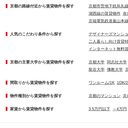
京都の路線付近から賃貸物件を探す
京都市営地下鉄烏丸
湖西線の賃貸物件
奈
京福電気鉄道嵐山本
人気のこだわり条件から探す
デザイナーズマンシ
二人暮らし向け賃貸
インターネット無料
京都の主要大学から賃貸物件を探す
京都大学
同志社大学
龍谷大学
佛教大学
間取りから賃貸物件を探す
ワンルーム/1K
1DK/
物件種別から賃貸物件を探す
京都のマンション
京
家賃から賃貸物件を探す
3.5万円以下
～4万円