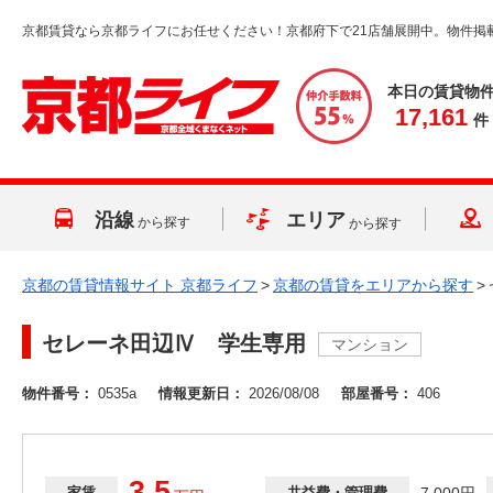
京都賃貸なら京都ライフにお任せください！京都府下で21店舗展開中。物件掲
本日の賃貸物
17,161
件
沿線
エリア
から探す
から探す
京都の賃貸情報サイト 京都ライフ
>
京都の賃貸をエリアから探す
>
セレーネ田辺Ⅳ 学生専用
マンション
物件番号：
0535a
情報更新日：
2026/08/08
部屋番号：
406
3.5
家賃
共益費・管理費
7,000円