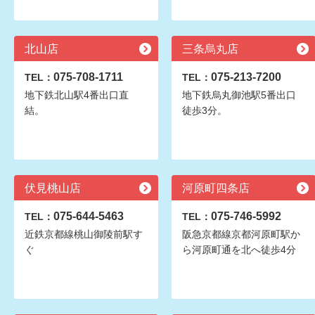
北山店
三条烏丸店
075-708-1711
075-213-7200
TEL：
TEL：
地下鉄北山駅4番出口直
地下鉄烏丸御池駅5番出口
結。
徒歩3分。
伏見桃山店
河原町四条店
075-644-5463
075-746-5992
TEL：
TEL：
近鉄京都線桃山御陵前駅す
阪急京都線京都河原町駅か
ぐ
ら河原町通を北へ徒歩4分