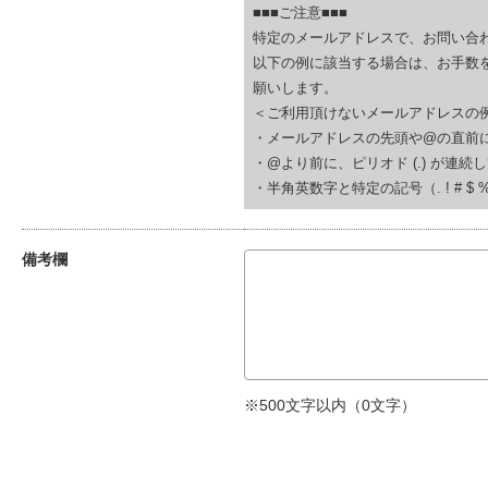
■■■ご注意■■■
特定のメールアドレスで、お問い合
以下の例に該当する場合は、お手数
願いします。
＜ご利用頂けないメールアドレスの
・メールアドレスの先頭や@の直前にピリオド (.
・@より前に、ピリオド (.) が連続している(例
・半角英数字と特定の記号（. ! # $ % & ‘
備考欄
※500文字以内（
0
文字）