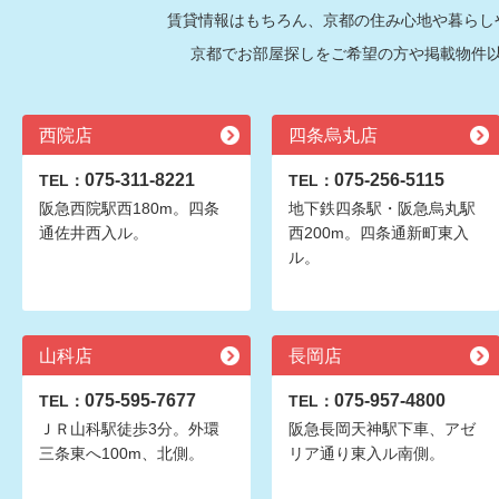
賃貸情報はもちろん、京都の住み心地や暮らし
京都でお部屋探しをご希望の方や掲載物件
西院店
四条烏丸店
075-311-8221
075-256-5115
TEL：
TEL：
阪急西院駅西180m。四条
地下鉄四条駅・阪急烏丸駅
通佐井西入ル。
西200m。四条通新町東入
ル。
山科店
長岡店
075-595-7677
075-957-4800
TEL：
TEL：
ＪＲ山科駅徒歩3分。外環
阪急長岡天神駅下車、アゼ
三条東へ100m、北側。
リア通り東入ル南側。