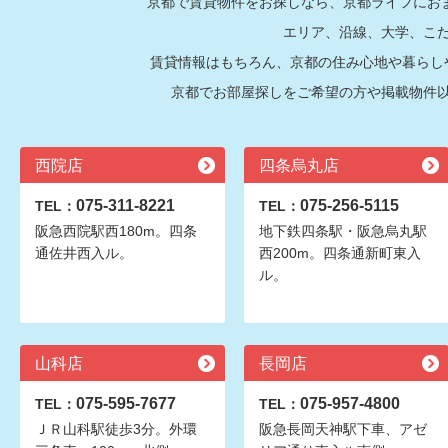
京都で賃貸物件をお探しなら、京都ライフにおま
エリア、沿線、大学、こ
賃貸情報はもちろん、京都の住み心地や暮らし
京都でお部屋探しをご希望の方や掲載物件
西院店
四条烏丸店
075-311-8221
075-256-5115
TEL：
TEL：
阪急西院駅西180m。四条
地下鉄四条駅・阪急烏丸駅
通佐井西入ル。
西200m。四条通新町東入
ル。
山科店
長岡店
075-595-7677
075-957-4800
TEL：
TEL：
ＪＲ山科駅徒歩3分。外環
阪急長岡天神駅下車、アゼ