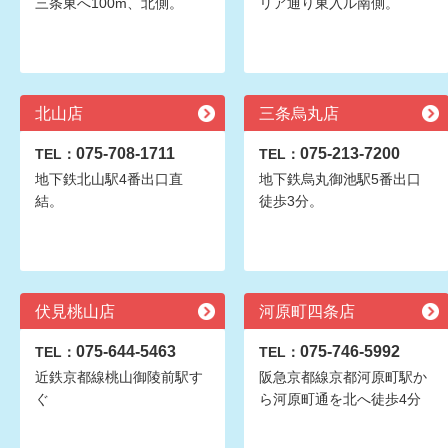
三条東へ100m、北側。
リア通り東入ル南側。
北山店
三条烏丸店
075-708-1711
075-213-7200
TEL：
TEL：
地下鉄北山駅4番出口直
地下鉄烏丸御池駅5番出口
結。
徒歩3分。
伏見桃山店
河原町四条店
075-644-5463
075-746-5992
TEL：
TEL：
近鉄京都線桃山御陵前駅す
阪急京都線京都河原町駅か
ぐ
ら河原町通を北へ徒歩4分