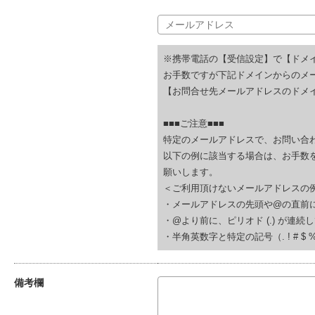
※携帯電話の【受信設定】で【ドメ
お手数ですが下記ドメインからのメ
【お問合せ先メールアドレスのドメイ
■■■ご注意■■■
特定のメールアドレスで、お問い合
以下の例に該当する場合は、お手数
願いします。
＜ご利用頂けないメールアドレスの
・メールアドレスの先頭や@の直前にピリオド (.
・@より前に、ピリオド (.) が連続している(例
・半角英数字と特定の記号（. ! # $ % & ‘
備考欄