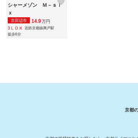
シャーメゾン Ｍ－ｓｉ
ｘ
京田辺市
14.9
万
円
3ＬＤＫ
近鉄京都線興戸駅
徒歩6分
京都