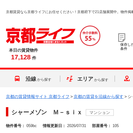
京都賃貸なら京都ライフにお任せください！京都府下で21店舗展開中。物件掲
保存し
条件
本日の賃貸物件
17,128
件
沿線
エリア
から探す
から探す
京都の賃貸情報サイト 京都ライフ
>
京都の賃貸を沿線から探す
>
シ
シャーメゾン Ｍ－ｓｉｘ
マンション
物件番号：
059bc
情報更新日：
2026/07/31
部屋番号：
105