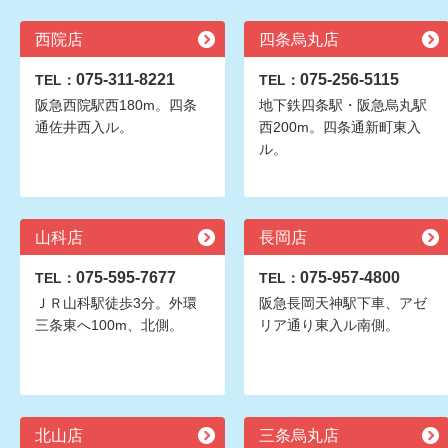
西院店
四条烏丸店
075-311-8221
075-256-5115
TEL：
TEL：
阪急西院駅西180m。四条
地下鉄四条駅・阪急烏丸駅
通佐井西入ル。
西200m。四条通新町東入
ル。
山科店
長岡店
075-595-7677
075-957-4800
TEL：
TEL：
ＪＲ山科駅徒歩3分。外環
阪急長岡天神駅下車、アゼ
三条東へ100m、北側。
リア通り東入ル南側。
北山店
三条烏丸店