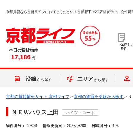
京都賃貸なら京都ライフにお任せください！京都府下で21店舗展開中。物件掲
保存し
条件
本日の賃貸物件
17,186
件
沿線
エリア
から探す
から探す
京都の賃貸情報サイト 京都ライフ
>
京都の賃貸を沿線から探す
>
Ｎ
ＮＥＷハウス上田
ハイツ・コーポ
物件番号：
49693
情報更新日：
2026/08/08
部屋番号：
105