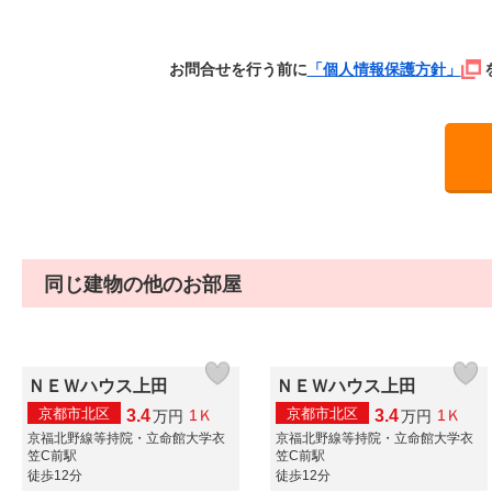
お問合せを行う前に
「個人情報保護方針」
同じ建物の他のお部屋
ＮＥＷハウス上田
ＮＥＷハウス上田
京都市北区
京都市北区
3.4
3.4
1Ｋ
1Ｋ
万
円
万
円
京福北野線等持院・立命館大学衣
京福北野線等持院・立命館大学衣
笠C前駅
笠C前駅
徒歩12分
徒歩12分