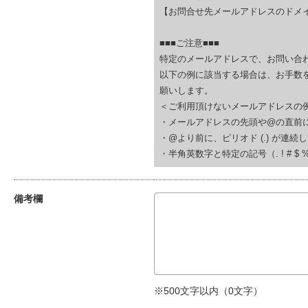
【お問合せ先メールアドレスのドメイ
■■■ご注意■■■
特定のメールアドレスで、お問い合
以下の例に該当する場合は、お手数
願いします。
＜ご利用頂けないメールアドレスの
・メールアドレスの先頭や@の直前にピリオド (.
・@より前に、ピリオド (.) が連続している(例
・半角英数字と特定の記号（. ! # $ % & ‘
備考欄
※500文字以内（
0
文字）