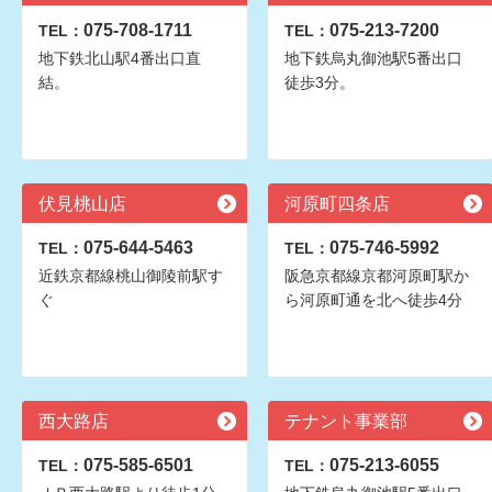
075-708-1711
075-213-7200
TEL：
TEL：
地下鉄北山駅4番出口直
地下鉄烏丸御池駅5番出口
結。
徒歩3分。
伏見桃山店
河原町四条店
075-644-5463
075-746-5992
TEL：
TEL：
近鉄京都線桃山御陵前駅す
阪急京都線京都河原町駅か
ぐ
ら河原町通を北へ徒歩4分
西大路店
テナント事業部
075-585-6501
075-213-6055
TEL：
TEL：