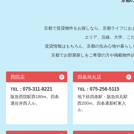
京都
京都で賃貸物件をお探しなら、京都ライフにおま
エリア、沿線、大学、こ
賃貸情報はもちろん、京都の住み心地や暮らし
京都でお部屋探しをご希望の方や掲載物件
西院店
四条烏丸店
075-311-8221
075-256-5115
TEL：
TEL：
阪急西院駅西180m。四条
地下鉄四条駅・阪急烏丸駅
通佐井西入ル。
西200m。四条通新町東入
ル。