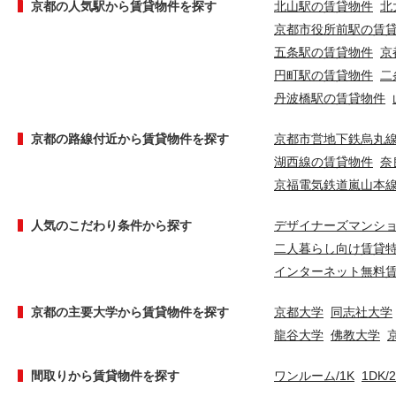
京都の人気駅から賃貸物件を探す
北山駅の賃貸物件
北
京都市役所前駅の賃
五条駅の賃貸物件
京
円町駅の賃貸物件
二
丹波橋駅の賃貸物件
京都の路線付近から賃貸物件を探す
京都市営地下鉄烏丸
湖西線の賃貸物件
奈
京福電気鉄道嵐山本
人気のこだわり条件から探す
デザイナーズマンシ
二人暮らし向け賃貸
インターネット無料
京都の主要大学から賃貸物件を探す
京都大学
同志社大学
龍谷大学
佛教大学
間取りから賃貸物件を探す
ワンルーム/1K
1DK/