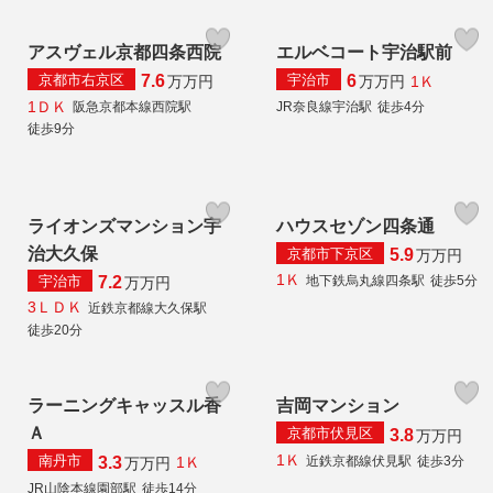
アスヴェル京都四条西院
エルベコート宇治駅前
京都市右京区
宇治市
7.6
6
1Ｋ
万
万円
万
万円
1ＤＫ
阪急京都本線西院駅
JR奈良線宇治駅
徒歩4分
徒歩9分
ライオンズマンション宇
ハウスセゾン四条通
治大久保
京都市下京区
5.9
万
万円
1Ｋ
宇治市
地下鉄烏丸線四条駅
徒歩5分
7.2
万
万円
3ＬＤＫ
近鉄京都線大久保駅
徒歩20分
ラーニングキャッスル香
吉岡マンション
Ａ
京都市伏見区
3.8
万
万円
1Ｋ
南丹市
近鉄京都線伏見駅
徒歩3分
3.3
1Ｋ
万
万円
JR山陰本線園部駅
徒歩14分