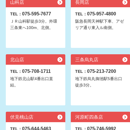
山科店
長岡店
075-595-7677
075-957-4800
TEL：
TEL：
ＪＲ山科駅徒歩3分。外環
阪急長岡天神駅下車、アゼ
三条東へ100m、北側。
リア通り東入ル南側。
北山店
三条烏丸店
075-708-1711
075-213-7200
TEL：
TEL：
地下鉄北山駅4番出口直
地下鉄烏丸御池駅5番出口
結。
徒歩3分。
伏見桃山店
河原町四条店
075-644-5463
075-746-5992
TEL：
TEL：