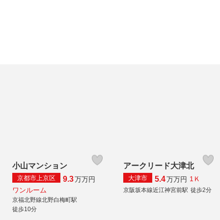
小山マンション
アークリード大津北
京都市上京区
大津市
9.3
5.4
1Ｋ
万
万円
万
万円
ワンルーム
京阪坂本線近江神宮前駅
徒歩2分
京福北野線北野白梅町駅
徒歩10分