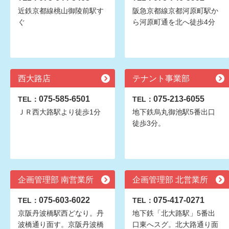
近鉄京都線桃山御陵前駅す
阪急京都線京都河原町駅か
ぐ
ら河原町通を北へ徒歩4分
西大路店
テナント事業部
075-585-6501
075-213-6055
TEL：
TEL：
ＪＲ西大路駅より徒歩1分
地下鉄烏丸御池駅5番出口
徒歩3分。
企画管理部 南営業所
企画管理部 北営業所
075-603-6022
075-417-0271
TEL：
TEL：
京阪丹波橋駅西どなり。丹
地下鉄「北大路駅」5番出
波橋通り面す。京阪丹波橋
口東へスグ。北大路通り面