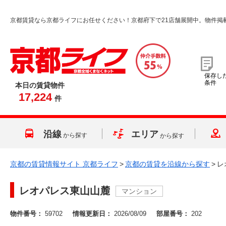
京都賃貸なら京都ライフにお任せください！京都府下で21店舗展開中。物件掲
保存し
条件
本日の賃貸物件
17,224
件
沿線
エリア
から探す
から探す
京都の賃貸情報サイト 京都ライフ
>
京都の賃貸を沿線から探す
>
レ
レオパレス東山山麓
マンション
物件番号：
59702
情報更新日：
2026/08/09
部屋番号：
202