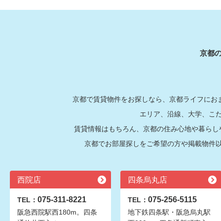
京都
京都で賃貸物件をお探しなら、京都ライフにおま
エリア、沿線、大学、こ
賃貸情報はもちろん、京都の住み心地や暮らし
京都でお部屋探しをご希望の方や掲載物件
西院店
四条烏丸店
075-311-8221
075-256-5115
TEL：
TEL：
阪急西院駅西180m。四条
地下鉄四条駅・阪急烏丸駅