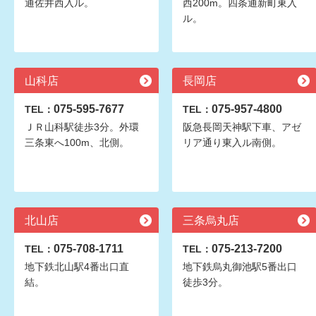
通佐井西入ル。
西200m。四条通新町東入
ル。
山科店
長岡店
075-595-7677
075-957-4800
TEL：
TEL：
ＪＲ山科駅徒歩3分。外環
阪急長岡天神駅下車、アゼ
三条東へ100m、北側。
リア通り東入ル南側。
北山店
三条烏丸店
075-708-1711
075-213-7200
TEL：
TEL：
地下鉄北山駅4番出口直
地下鉄烏丸御池駅5番出口
結。
徒歩3分。