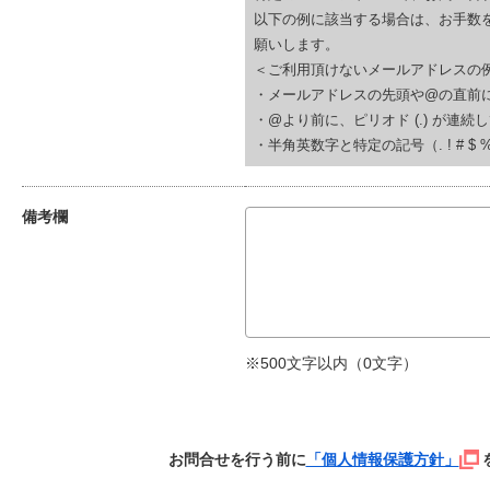
以下の例に該当する場合は、お手数
願いします。
＜ご利用頂けないメールアドレスの
・メールアドレスの先頭や@の直前にピリオド (.
・@より前に、ピリオド (.) が連続している(例
・半角英数字と特定の記号（. ! # $ % & ‘
備考欄
※500文字以内（
0
文字）
お問合せを行う前に
「個人情報保護方針」