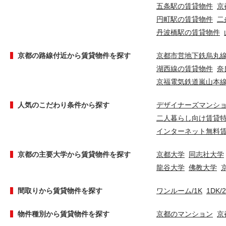
五条駅の賃貸物件
京
円町駅の賃貸物件
二
丹波橋駅の賃貸物件
京都の路線付近から賃貸物件を探す
京都市営地下鉄烏丸
湖西線の賃貸物件
奈
京福電気鉄道嵐山本
人気のこだわり条件から探す
デザイナーズマンシ
二人暮らし向け賃貸
インターネット無料
京都の主要大学から賃貸物件を探す
京都大学
同志社大学
龍谷大学
佛教大学
間取りから賃貸物件を探す
ワンルーム/1K
1DK/
物件種別から賃貸物件を探す
京都のマンション
京