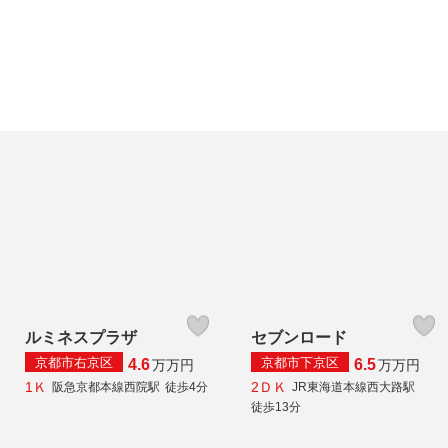
ルミネスプラザ
セブンロード
京都市右京区
京都市下京区
4.6
6.5
万
万円
万
万円
1Ｋ
2ＤＫ
阪急京都本線西院駅
徒歩4分
JR東海道本線西大路駅
徒歩13分