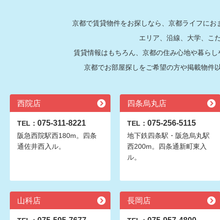
京都で賃貸物件をお探しなら、京都ライフにおま
エリア、沿線、大学、こ
賃貸情報はもちろん、京都の住み心地や暮らし
京都でお部屋探しをご希望の方や掲載物件
西院店
四条烏丸店
075-311-8221
075-256-5115
TEL：
TEL：
阪急西院駅西180m。四条
地下鉄四条駅・阪急烏丸駅
通佐井西入ル。
西200m。四条通新町東入
ル。
山科店
長岡店