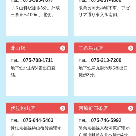
075-595-7677
075-957-4800
TEL：
TEL：
ＪＲ山科駅徒歩3分。外環
阪急長岡天神駅下車、アゼ
三条東へ100m、北側。
リア通り東入ル南側。
北山店
三条烏丸店
075-708-1711
075-213-7200
TEL：
TEL：
地下鉄北山駅4番出口直
地下鉄烏丸御池駅5番出口
結。
徒歩3分。
伏見桃山店
河原町四条店
075-644-5463
075-746-5992
TEL：
TEL：
近鉄京都線桃山御陵前駅す
阪急京都線京都河原町駅か
ぐ
ら河原町通を北へ徒歩4分