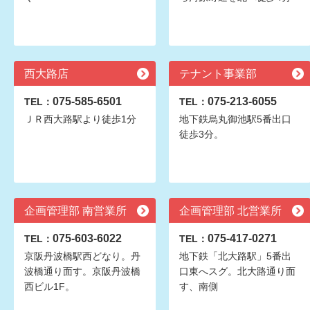
西大路店
テナント事業部
075-585-6501
075-213-6055
TEL：
TEL：
ＪＲ西大路駅より徒歩1分
地下鉄烏丸御池駅5番出口
徒歩3分。
企画管理部 南営業所
企画管理部 北営業所
075-603-6022
075-417-0271
TEL：
TEL：
京阪丹波橋駅西どなり。丹
地下鉄「北大路駅」5番出
波橋通り面す。京阪丹波橋
口東へスグ。北大路通り面
西ビル1F。
す、南側