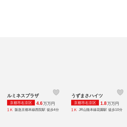
ルミネスプラザ
うずまさハイツ
京都市右京区
京都市右京区
4.6
1.8
万
万円
万
万円
1Ｋ
1Ｋ
阪急京都本線西院駅
徒歩4分
JR山陰本線花園駅
徒歩10分