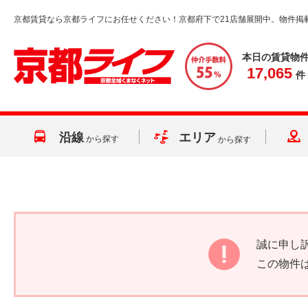
京都賃貸なら京都ライフにお任せください！京都府下で21店舗展開中。物件掲
本日の賃貸物
17,065
件
沿線
エリア
から探す
から探す
誠に申し
この物件