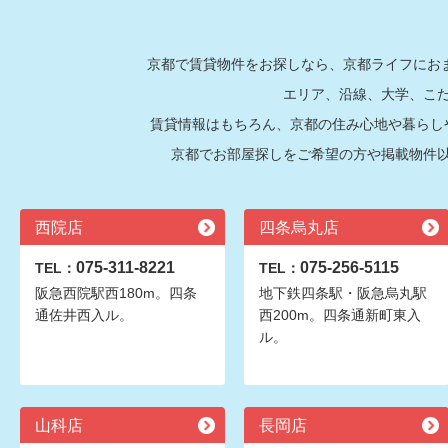
京都で賃貸物件をお探しなら、京都ライフにおま
エリア、沿線、大学、こ
賃貸情報はもちろん、京都の住み心地や暮らし
京都でお部屋探しをご希望の方や掲載物件
西院店
四条烏丸店
075-311-8221
075-256-5115
TEL：
TEL：
阪急西院駅西180m。四条
地下鉄四条駅・阪急烏丸駅
通佐井西入ル。
西200m。四条通新町東入
ル。
山科店
長岡店