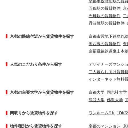
京都市役所前駅の賃
五条駅の賃貸物件
京
円町駅の賃貸物件
二
丹波橋駅の賃貸物件
京都の路線付近から賃貸物件を探す
京都市営地下鉄烏丸
湖西線の賃貸物件
奈
京福電気鉄道嵐山本
人気のこだわり条件から探す
デザイナーズマンシ
二人暮らし向け賃貸
インターネット無料
京都の主要大学から賃貸物件を探す
京都大学
同志社大学
龍谷大学
佛教大学
間取りから賃貸物件を探す
ワンルーム/1K
1DK/
物件種別から賃貸物件を探す
京都のマンション
京