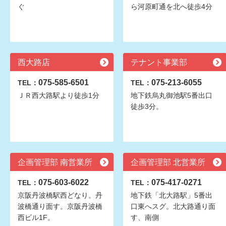
ぐ
ら河原町通を北へ徒歩4分
西大路店
テナント事業部
075-585-6501
075-213-6055
TEL：
TEL：
ＪＲ西大路駅より徒歩1分
地下鉄烏丸御池駅5番出口
徒歩3分。
企画管理部 南営業所
企画管理部 北営業所
075-603-6022
075-417-0271
TEL：
TEL：
京阪丹波橋駅西どなり。丹
地下鉄「北大路駅」5番出
波橋通り面す。京阪丹波橋
口東へスグ。北大路通り面
西ビル1F。
す、南側