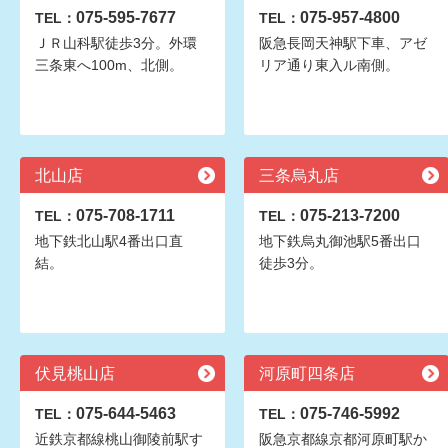
075-595-7677
075-957-4800
TEL：
TEL：
ＪＲ山科駅徒歩3分。外環
阪急長岡天神駅下車、アゼ
三条東へ100m、北側。
リア通り東入ル南側。
北山店
三条烏丸店
075-708-1711
075-213-7200
TEL：
TEL：
地下鉄北山駅4番出口直
地下鉄烏丸御池駅5番出口
結。
徒歩3分。
伏見桃山店
河原町四条店
075-644-5463
075-746-5992
TEL：
TEL：
近鉄京都線桃山御陵前駅す
阪急京都線京都河原町駅か