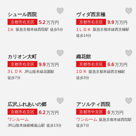
シュール西院
ヴィダ西京極
京都市右京区
京都市右京区
5.2
9.9
万
万円
万
万円
1Ｋ
1ＬＤＫ
阪急京都本線西院駅
徒歩5分
阪急京都本線西京極駅
徒歩14分
カリオン大町
織花館
京都市右京区
京都市右京区
9.9
6.6
万
万円
万
万円
3ＬＤＫ
1ＤＫ
JR山陰本線花園駅
阪急京都本線西京極駅
徒歩7分
徒歩3分
広沢ふれあいの郷
アソルティ西院
京都市右京区
京都市中京区
6.2
6
万
万円
万
万円
ワンルーム
ワンルーム
阪急京都本線西院駅
JR山陰本線嵯峨嵐山駅
徒歩13分
徒歩7分