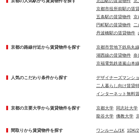
京都の人気駅から賃貸物件を探す
北山駅の賃貸物件
北
京都市役所前駅の賃
五条駅の賃貸物件
京
円町駅の賃貸物件
二
丹波橋駅の賃貸物件
京都の路線付近から賃貸物件を探す
京都市営地下鉄烏丸
湖西線の賃貸物件
奈
京福電気鉄道嵐山本
人気のこだわり条件から探す
デザイナーズマンシ
二人暮らし向け賃貸
インターネット無料
京都の主要大学から賃貸物件を探す
京都大学
同志社大学
龍谷大学
佛教大学
間取りから賃貸物件を探す
ワンルーム/1K
1DK/