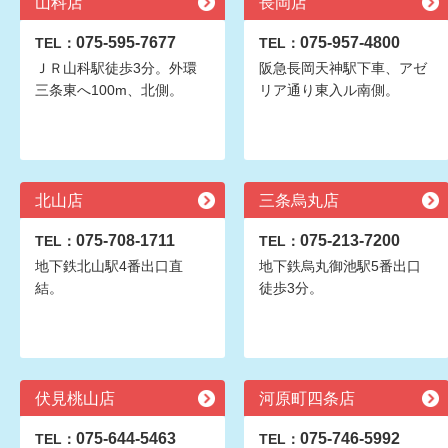
山科店
長岡店
075-595-7677
075-957-4800
TEL：
TEL：
ＪＲ山科駅徒歩3分。外環
阪急長岡天神駅下車、アゼ
三条東へ100m、北側。
リア通り東入ル南側。
北山店
三条烏丸店
075-708-1711
075-213-7200
TEL：
TEL：
地下鉄北山駅4番出口直
地下鉄烏丸御池駅5番出口
結。
徒歩3分。
伏見桃山店
河原町四条店
075-644-5463
075-746-5992
TEL：
TEL：