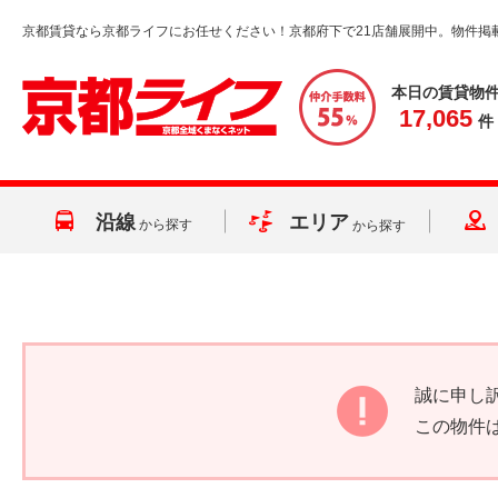
京都賃貸なら京都ライフにお任せください！京都府下で21店舗展開中。物件掲
本日の賃貸物
17,065
件
沿線
エリア
から探す
から探す
誠に申し
この物件