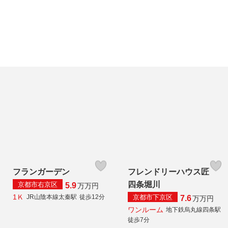
フランガーデン
フレンドリーハウス匠
四条堀川
京都市右京区
5.9
万
万円
1Ｋ
京都市下京区
JR山陰本線太秦駅
徒歩12分
7.6
万
万円
ワンルーム
地下鉄烏丸線四条駅
徒歩7分