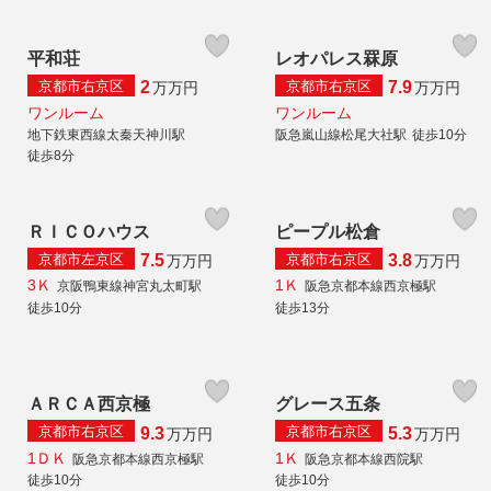
平和荘
レオパレス罧原
京都市右京区
京都市右京区
2
7.9
万
万円
万
万円
ワンルーム
ワンルーム
地下鉄東西線太秦天神川駅
阪急嵐山線松尾大社駅
徒歩10分
徒歩8分
ＲＩＣＯハウス
ピープル松倉
京都市左京区
京都市右京区
7.5
3.8
万
万円
万
万円
3Ｋ
1Ｋ
京阪鴨東線神宮丸太町駅
阪急京都本線西京極駅
徒歩10分
徒歩13分
ＡＲＣＡ西京極
グレース五条
京都市右京区
京都市右京区
9.3
5.3
万
万円
万
万円
1ＤＫ
1Ｋ
阪急京都本線西京極駅
阪急京都本線西院駅
徒歩10分
徒歩10分