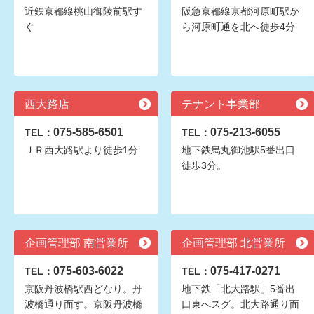
近鉄京都線桃山御陵前駅す
阪急京都線京都河原町駅か
ぐ
ら河原町通を北へ徒歩4分
西大路店
テナント事業部
075-585-6501
075-213-6055
TEL：
TEL：
ＪＲ西大路駅より徒歩1分
地下鉄烏丸御池駅5番出口
徒歩3分。
企画管理部 南営業所
企画管理部 北営業所
075-603-6022
075-417-0271
TEL：
TEL：
京阪丹波橋駅西どなり。丹
地下鉄「北大路駅」5番出
波橋通り面す。京阪丹波橋
口東へスグ。北大路通り面