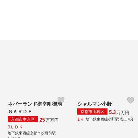
ネバーランド御幸町御池
シャルマン小野
ＧＡＲＤＥ
京都市山科区
5.3
万
万円
1Ｋ
京都市中京区
地下鉄東西線小野駅
徒歩4分
25
万
万円
3ＬＤＫ
地下鉄東西線京都市役所前駅