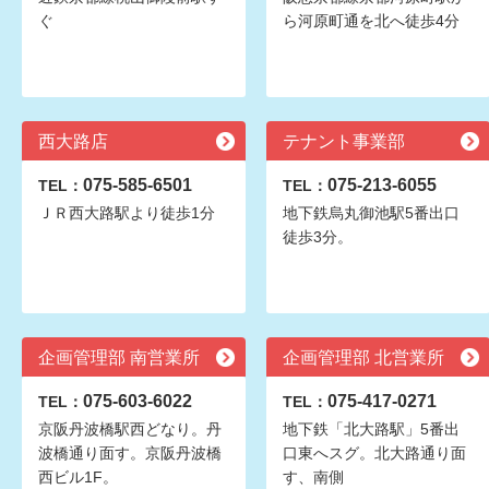
ぐ
ら河原町通を北へ徒歩4分
西大路店
テナント事業部
075-585-6501
075-213-6055
TEL：
TEL：
ＪＲ西大路駅より徒歩1分
地下鉄烏丸御池駅5番出口
徒歩3分。
企画管理部 南営業所
企画管理部 北営業所
075-603-6022
075-417-0271
TEL：
TEL：
京阪丹波橋駅西どなり。丹
地下鉄「北大路駅」5番出
波橋通り面す。京阪丹波橋
口東へスグ。北大路通り面
西ビル1F。
す、南側