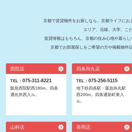
京都で賃貸物件をお探しなら、京都ライフにおま
エリア、沿線、大学、こ
賃貸情報はもちろん、京都の住み心地や暮らし
京都でお部屋探しをご希望の方や掲載物件
西院店
四条烏丸店
075-311-8221
075-256-5115
TEL：
TEL：
阪急西院駅西180m。四条
地下鉄四条駅・阪急烏丸駅
通佐井西入ル。
西200m。四条通新町東入
ル。
山科店
長岡店