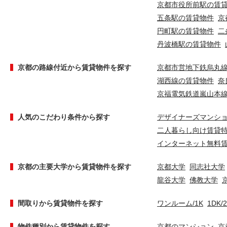
京都市役所前駅の賃
五条駅の賃貸物件
京
円町駅の賃貸物件
二
丹波橋駅の賃貸物件
京都の路線付近から賃貸物件を探す
京都市営地下鉄烏丸
湖西線の賃貸物件
奈
京福電気鉄道嵐山本
人気のこだわり条件から探す
デザイナーズマンシ
二人暮らし向け賃貸
インターネット無料
京都の主要大学から賃貸物件を探す
京都大学
同志社大学
龍谷大学
佛教大学
間取りから賃貸物件を探す
ワンルーム/1K
1DK/
物件種別から賃貸物件を探す
京都のマンション
京