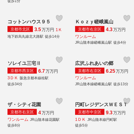
徒歩1分
コットンハウス９５
Ｋｏｚｙ嵯峨嵐山
京都市北区
京都市右京区
3.5
4.3
1Ｋ
万
万円
万
万円
ワンルーム
地下鉄烏丸線北大路駅
徒歩14分
JR山陰本線嵯峨嵐山駅
徒歩4分
ソレイユ三宅Ⅱ
広沢ふれあいの郷
京都市西京区
京都市右京区
6.7
6.25
万
万円
万
万円
3ＤＫ
ワンルーム
阪急京都本線桂駅
徒歩34分
JR山陰本線嵯峨嵐山駅
徒歩13分
ザ・シティ花園
円町レジデンスＷＥＳＴ
京都市右京区
京都市中京区
4
9.3
万
万円
万
万円
ワンルーム
1ＤＫ
JR山陰本線花園駅
JR山陰本線円町駅
徒歩8分
徒歩5分