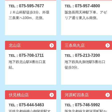
075-595-7677
075-957-4800
TEL：
TEL：
ＪＲ山科駅徒歩3分。外環
阪急長岡天神駅下車、アゼ
三条東へ100m、北側。
リア通り東入ル南側。
北山店
三条烏丸店
075-708-1711
075-213-7200
TEL：
TEL：
地下鉄北山駅4番出口直
地下鉄烏丸御池駅5番出口
結。
徒歩3分。
伏見桃山店
河原町四条店
075-644-5463
075-746-5992
TEL：
TEL：
近鉄京都線桃山御陵前駅す
阪急京都線京都河原町駅か