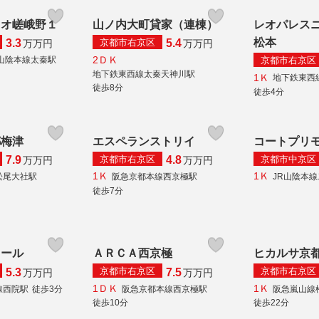
リオ嵯峨野１
山ノ内大町貸家（連棟）
レオパレス
松本
京都市右京区
3.3
5.4
万
万円
万
万円
2ＤＫ
京都市右京区
R山陰本線太秦駅
地下鉄東西線太秦天神川駅
1Ｋ
地下鉄東西
徒歩8分
徒歩4分
都梅津
エスペランストリイ
コートプリ
京都市右京区
京都市中京区
7.9
4.8
万
万円
万
万円
1Ｋ
1Ｋ
松尾大社駅
阪急京都本線西京極駅
JR山陰本
徒歩7分
レール
ＡＲＣＡ西京極
ヒカルサ京
京都市右京区
京都市右京区
5.3
7.5
万
万円
万
万円
1ＤＫ
1Ｋ
線西院駅
徒歩3分
阪急京都本線西京極駅
阪急嵐山線
徒歩10分
徒歩22分