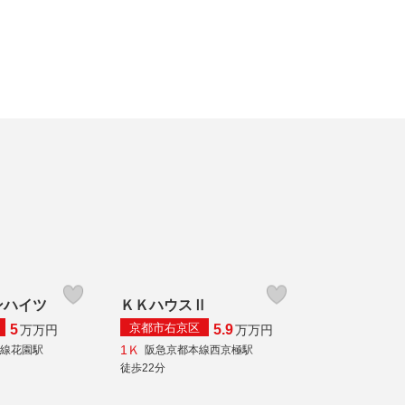
ンハイツ
ＫＫハウスⅡ
京都市右京区
5
5.9
万
万円
万
万円
1Ｋ
本線花園駅
阪急京都本線西京極駅
徒歩22分