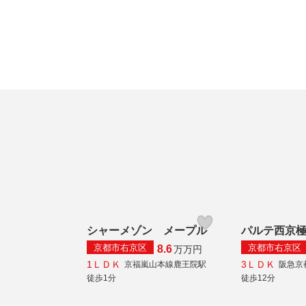
シャーメゾン メープル
パルテ西京
京都市右京区
京都市右京区
8.6
万
万円
1ＬＤＫ
3ＬＤＫ
京福嵐山本線鹿王院駅
阪急京
徒歩1分
徒歩12分