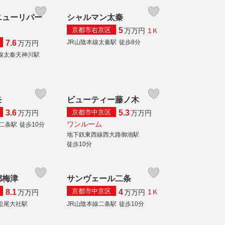
ニューリバー
シャルマン太秦
京都市右京区
5
1Ｋ
万
万円
JR山陰本線太秦駅
徒歩8分
7.6
万
万円
線太秦天神川駅
モ
ビューティー藤ノ木
京都市中京区
3.6
5.3
万
万円
万
万円
ワンルーム
線二条駅
徒歩10分
地下鉄東西線西大路御池駅
徒歩10分
都梅津
サンヴェール二条
京都市中京区
8.1
4
1Ｋ
万
万円
万
万円
松尾大社駅
JR山陰本線二条駅
徒歩10分