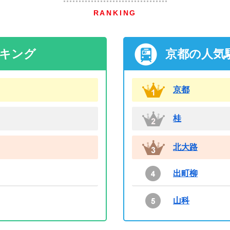
RANKING
ンキング
京都の人気
京都
桂
北大路
出町柳
山科