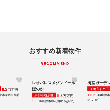
おすすめ新着物件
RECOMMEND
極
レオパレスメゾンドール
御室ガーデ
ほのか
京都市右京区
9.2
万
万円
1ＤＫ
京都市右京区
都本線西京極駅
JR山陰
5.8
万
万円
徒歩18分
1Ｋ
JR山陰本線花園駅
徒歩9分