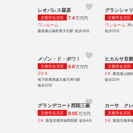
レオパレス罧原
グランシャ
京都市右京区
京都市右京区
7.4
万
万円
ワンルーム
ワンルーム
J
阪急嵐山線松尾大社駅
徒歩10分
徒歩15分
メゾン・ド・ボワⅠ
ヒカルサ京
京都市右京区
京都市右京区
6.8
万
万円
2ＤＫ
1Ｋ
阪急嵐山線
地下鉄東西線太秦天神川駅
徒歩22分
徒歩10分
グランデコート西院三蔵
カーサ ク
京都市右京区
京都市右京区
8.05
万
万円
1Ｋ
1Ｋ
阪急京都本線西院駅
徒歩4分
阪急京都本