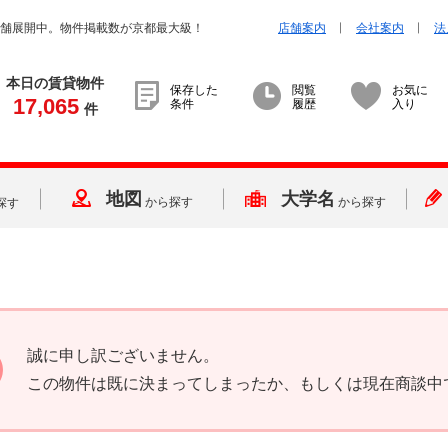
店舗展開中。物件掲載数が京都最大級！
店舗案内
会社案内
法
本日の賃貸物件
保存した
閲覧
お気に
17,065
条件
履歴
入り
件
地図
大学名
から探す
から探す
探す
誠に申し訳ございません。
この物件は既に決まってしまったか、もしくは現在商談中