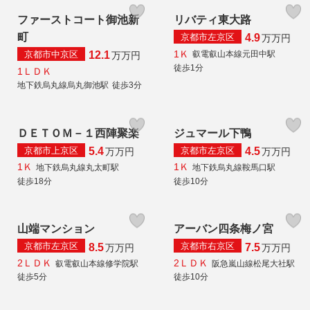
ファーストコート御池新
リバティ東大路
町
京都市左京区
4.9
万
万円
1Ｋ
京都市中京区
叡電叡山本線元田中駅
12.1
万
万円
徒歩1分
1ＬＤＫ
地下鉄烏丸線烏丸御池駅
徒歩3分
ＤＥＴＯＭ－１西陣聚楽
ジュマール下鴨
京都市上京区
京都市左京区
5.4
4.5
万
万円
万
万円
1Ｋ
1Ｋ
地下鉄烏丸線丸太町駅
地下鉄烏丸線鞍馬口駅
徒歩18分
徒歩10分
山端マンション
アーバン四条梅ノ宮
京都市左京区
京都市右京区
8.5
7.5
万
万円
万
万円
2ＬＤＫ
2ＬＤＫ
叡電叡山本線修学院駅
阪急嵐山線松尾大社駅
徒歩5分
徒歩10分