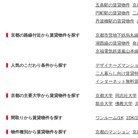
五条駅の賃貸物件
京
円町駅の賃貸物件
二
丹波橋駅の賃貸物件
京都の路線付近から賃貸物件を探す
京都市営地下鉄烏丸
湖西線の賃貸物件
奈
京福電気鉄道嵐山本
人気のこだわり条件から探す
デザイナーズマンシ
二人暮らし向け賃貸
インターネット無料
京都の主要大学から賃貸物件を探す
京都大学
同志社大学
龍谷大学
佛教大学
間取りから賃貸物件を探す
ワンルーム/1K
1DK/
物件種別から賃貸物件を探す
京都のマンション
京