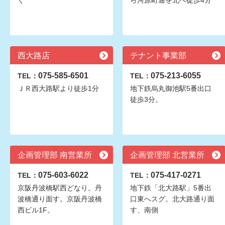
ぐ
ら河原町通を北へ徒歩4分
西大路店
テナント事業部
075-585-6501
075-213-6055
TEL：
TEL：
ＪＲ西大路駅より徒歩1分
地下鉄烏丸御池駅5番出口
徒歩3分。
企画管理部 南営業所
企画管理部 北営業所
075-603-6022
075-417-0271
TEL：
TEL：
京阪丹波橋駅西どなり。丹
地下鉄「北大路駅」5番出
波橋通り面す。京阪丹波橋
口東へスグ。北大路通り面
西ビル1F。
す、南側