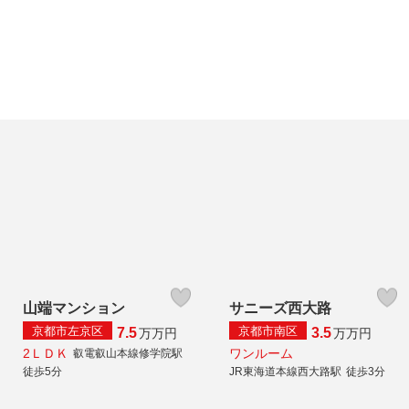
山端マンション
サニーズ西大路
京都市左京区
京都市南区
7.5
3.5
万
万円
万
万円
2ＬＤＫ
ワンルーム
叡電叡山本線修学院駅
徒歩5分
JR東海道本線西大路駅
徒歩3分