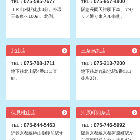
075-595-7677
075-957-4800
TEL：
TEL：
ＪＲ山科駅徒歩3分。外環
阪急長岡天神駅下車、アゼ
三条東へ100m、北側。
リア通り東入ル南側。
北山店
三条烏丸店
075-708-1711
075-213-7200
TEL：
TEL：
地下鉄北山駅4番出口直
地下鉄烏丸御池駅5番出口
結。
徒歩3分。
伏見桃山店
河原町四条店
075-644-5463
075-746-5992
TEL：
TEL：
近鉄京都線桃山御陵前駅す
阪急京都線京都河原町駅か