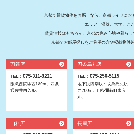
京都で賃貸物件をお探しなら、京都ライフにおま
エリア、沿線、大学、こ
賃貸情報はもちろん、京都の住み心地や暮らし
京都でお部屋探しをご希望の方や掲載物件
西院店
四条烏丸店
075-311-8221
075-256-5115
TEL：
TEL：
阪急西院駅西180m。四条
地下鉄四条駅・阪急烏丸駅
通佐井西入ル。
西200m。四条通新町東入
ル。
山科店
長岡店