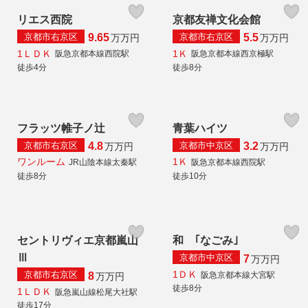
リエス西院
京都友禅文化会館
京都市右京区
京都市右京区
9.65
5.5
万
万円
万
万円
1ＬＤＫ
1Ｋ
阪急京都本線西院駅
阪急京都本線西京極駅
徒歩4分
徒歩8分
フラッツ帷子ノ辻
青葉ハイツ
京都市右京区
京都市中京区
4.8
3.2
万
万円
万
万円
ワンルーム
1Ｋ
JR山陰本線太秦駅
阪急京都本線西院駅
徒歩8分
徒歩10分
セントリヴィエ京都嵐山
和 ｢なごみ｣
Ⅲ
京都市中京区
7
万
万円
1ＤＫ
京都市右京区
阪急京都本線大宮駅
8
万
万円
徒歩8分
1ＬＤＫ
阪急嵐山線松尾大社駅
徒歩17分