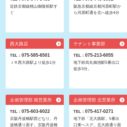
近鉄京都線桃山御陵前駅す
阪急京都線京都河原町駅か
ぐ
ら河原町通を北へ徒歩4分
西大路店
テナント事業部
075-585-6501
075-213-6055
TEL：
TEL：
ＪＲ西大路駅より徒歩1分
地下鉄烏丸御池駅5番出口
徒歩3分。
企画管理部 南営業所
企画管理部 北営業所
075-603-6022
075-417-0271
TEL：
TEL：
京阪丹波橋駅西どなり。丹
地下鉄「北大路駅」5番出
波橋通り面す。京阪丹波橋
口東へスグ。北大路通り面