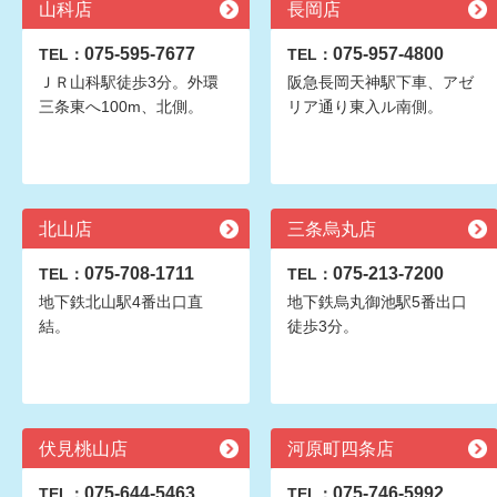
山科店
長岡店
075-595-7677
075-957-4800
TEL：
TEL：
ＪＲ山科駅徒歩3分。外環
阪急長岡天神駅下車、アゼ
三条東へ100m、北側。
リア通り東入ル南側。
北山店
三条烏丸店
075-708-1711
075-213-7200
TEL：
TEL：
地下鉄北山駅4番出口直
地下鉄烏丸御池駅5番出口
結。
徒歩3分。
伏見桃山店
河原町四条店
075-644-5463
075-746-5992
TEL：
TEL：