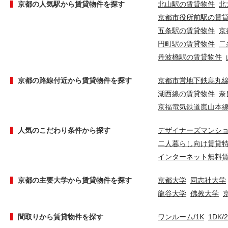
京都の人気駅から賃貸物件を探す
北山駅の賃貸物件
北
京都市役所前駅の賃
五条駅の賃貸物件
京
円町駅の賃貸物件
二
丹波橋駅の賃貸物件
京都の路線付近から賃貸物件を探す
京都市営地下鉄烏丸
湖西線の賃貸物件
奈
京福電気鉄道嵐山本
人気のこだわり条件から探す
デザイナーズマンシ
二人暮らし向け賃貸
インターネット無料
京都の主要大学から賃貸物件を探す
京都大学
同志社大学
龍谷大学
佛教大学
間取りから賃貸物件を探す
ワンルーム/1K
1DK/