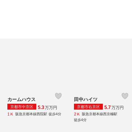
カームハウス
田中ハイツ
京都市中京区
京都市右京区
5.3
5.7
万
万円
万
万円
1Ｋ
2Ｋ
阪急京都本線西院駅
徒歩4分
阪急京都本線西京極駅
徒歩4分