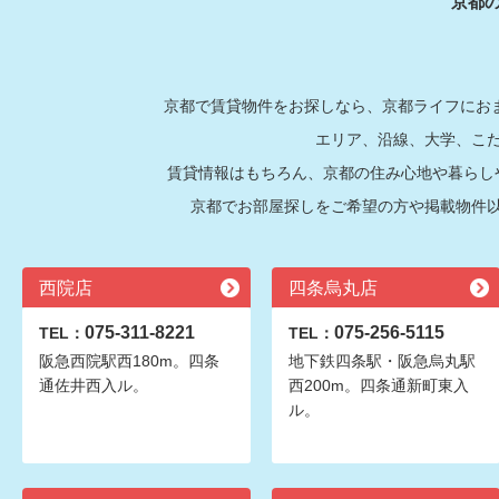
京都
京都で賃貸物件をお探しなら、京都ライフにおま
エリア、沿線、大学、こ
賃貸情報はもちろん、京都の住み心地や暮らし
京都でお部屋探しをご希望の方や掲載物件
西院店
四条烏丸店
075-311-8221
075-256-5115
TEL：
TEL：
阪急西院駅西180m。四条
地下鉄四条駅・阪急烏丸駅
通佐井西入ル。
西200m。四条通新町東入
ル。