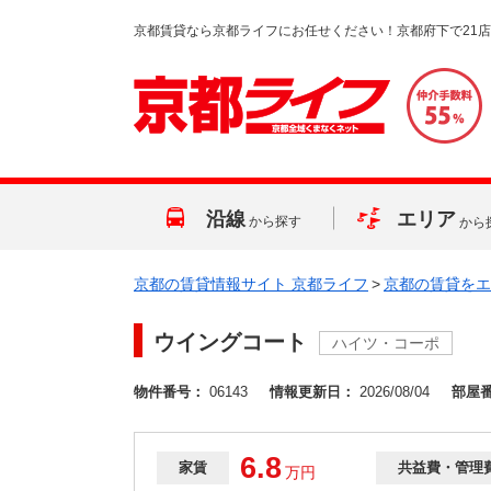
京都賃貸なら京都ライフにお任せください！京都府下で21
沿線
エリア
から探す
から
京都の賃貸情報サイト 京都ライフ
>
京都の賃貸をエ
ウイングコート
ハイツ・コーポ
物件番号：
06143
情報更新日：
2026/08/04
部屋
6.8
家賃
共益費・管理
万
円