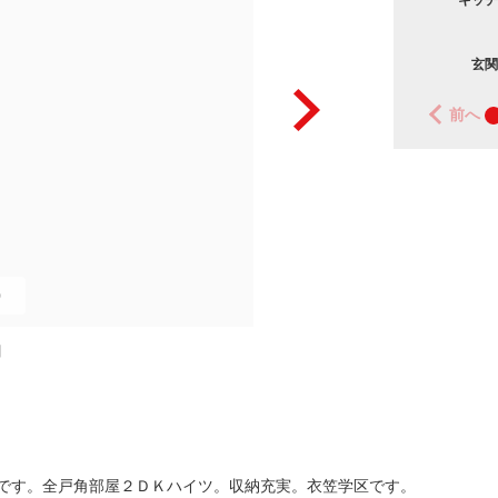
キッチ
玄関
前へ
0
図
です。全戸角部屋２ＤＫハイツ。収納充実。衣笠学区です。