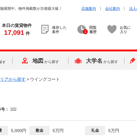
店舗展開中。物件掲載数が京都最大級！
店舗案内
会社案内
法人
本日の賃貸物件
保存した
閲覧
お気に
17,091
条件
1
履歴
入り
件
地図
大学名
から探す
から探す
探す
リアから探す
>
ウイングコート
番号：
102
費
5,000円
敷金
5万円
礼金
5万円