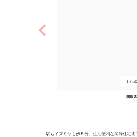
1
/
5
間取
駅もイズミヤも歩５分、生活便利な閑静住宅街