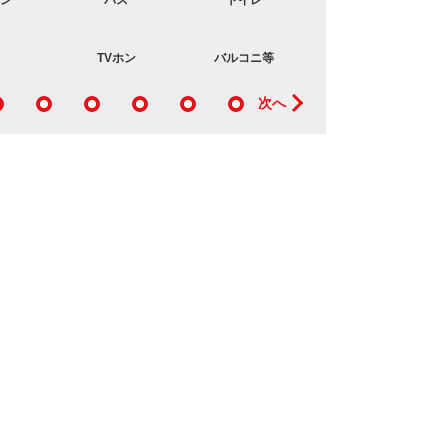
ン
バス
トイレ
その他
TVホン
バルコニ等
キッチン
次へ
建物外観
建物外観です。