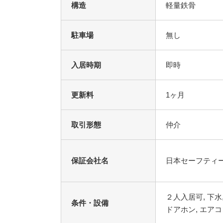
構造
軽量鉄骨
駐車場
無し
入居時期
即時
更新料
1ヶ月
取引形態
仲介
保証会社名
日本セーフティ
２人入居可, 下水
条件・設備
ドアホン, エアコ