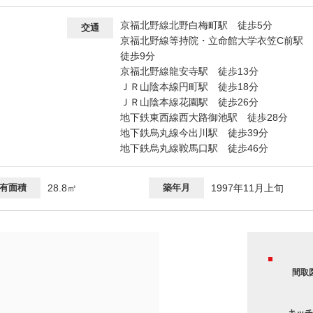
京福北野線北野白梅町駅 徒歩5分
交通
京福北野線等持院・立命館大学衣笠C前駅
徒歩9分
京福北野線龍安寺駅 徒歩13分
ＪＲ山陰本線円町駅 徒歩18分
ＪＲ山陰本線花園駅 徒歩26分
地下鉄東西線西大路御池駅 徒歩28分
地下鉄烏丸線今出川駅 徒歩39分
地下鉄烏丸線鞍馬口駅 徒歩46分
有面積
28.8㎡
築年月
1997年11月上旬
間取