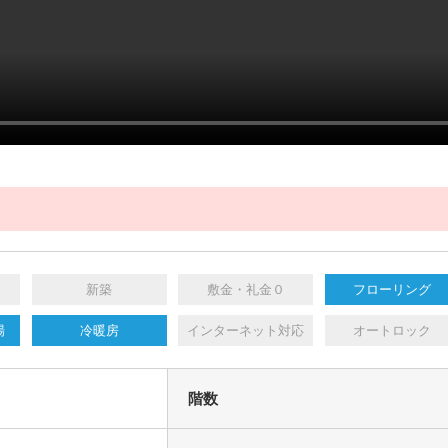
新築
敷金・礼金０
フローリング
場
冷暖房
インターネット対応
オートロック
階数