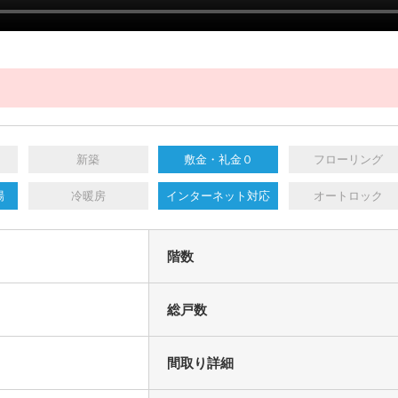
新築
敷金・礼金０
フローリング
場
冷暖房
インターネット対応
オートロック
階数
総戸数
間取り詳細