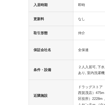
入居時期
即時
更新料
なし
取引形態
仲介
保証会社名
全保連
２人入居可, 下水
条件・設備
あり, 室内洗濯機
ドラッグストア （
西賀茂店）475m
近隣施設
区役所）2228m
ムセンター （ケー