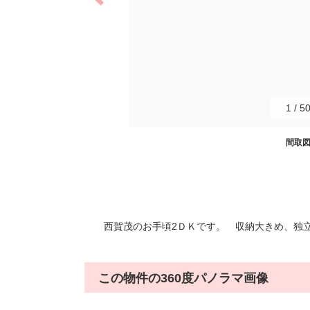
1
/
5
間取
西賀茂のお手頃2ＤＫです。 収納大きめ、独
この物件の360度パノラマ画像