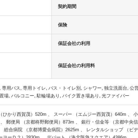
契約期間
保険
保証会社の利用
保証会社の利用料
, 専用バス, 専用トイレ, バス・トイレ別, シャワー, 独立洗面台, 公
置場, バルコニー, 駐輪場あり, バイク置き場あり, 光ファイバー
ひかり西賀茂）520m 、 スーパー （エムジー西賀茂）640m 、 小
 、 郵便局 （京都柊野郵便局）873m 、 銀行・信金等 （京都中央信
 、 総合病院 （京都博愛会病院）2625m 、 レンタルショップ （ビ
ヨーＤ２）2830m 、 デパート （洛北阪急スクエア）4386m