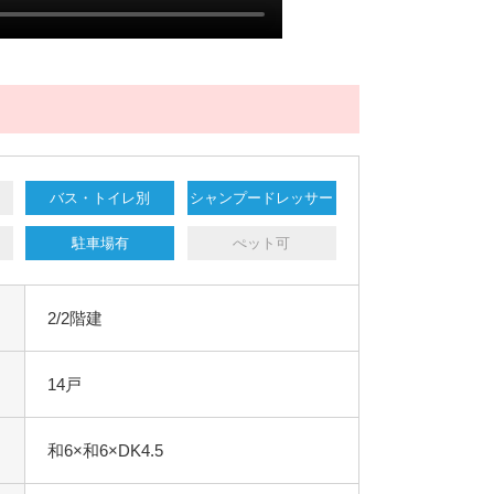
バス・トイレ別
シャンプードレッサー
駐車場有
ぺット可
2/2階建
14戸
和6×和6×DK4.5