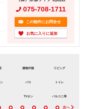
075-708-1711
この物件にお問合せ
お気に入りに追加
図
建物外観
リビング
コンロ
ン
バス
トイレ
洋室
TVホン
バルコニ等
室内設備
次へ