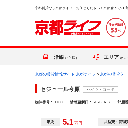
京都賃貸なら京都ライフにお任せください！京都府下で21
沿線
エリア
から探す
から
京都の賃貸情報サイト 京都ライフ
>
京都の賃貸をエ
セジュール今原
ハイツ・コーポ
物件番号：
11666
情報更新日：
2026/07/31
部屋
5.1
家賃
共益費・管理
万
円