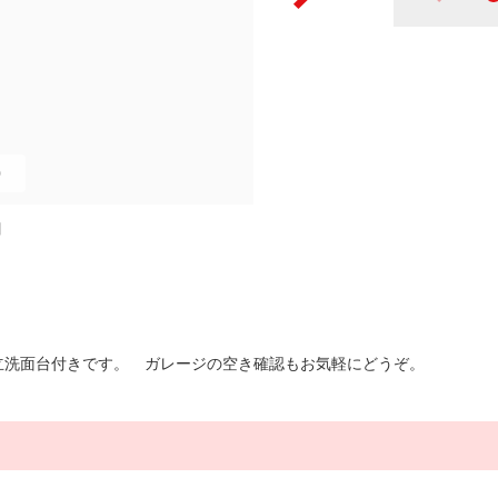
0
図
立洗面台付きです。 ガレージの空き確認もお気軽にどうぞ。