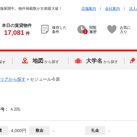
店舗展開中。物件掲載数が京都最大級！
店舗案内
会社案内
法人
本日の賃貸物件
保存した
閲覧
お気に
17,081
条件
1
履歴
入り
件
地図
大学名
から探す
から探す
探す
リアから探す
>
セジュール今原
番号：
Ａ205
費
4,000円
敷金
-
礼金
-