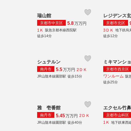
瑞山館
レジデンス
京都市中京区
京都市北区
5.8
万
万円
1Ｋ
3ＤＫ
阪急京都本線西院駅
地下鉄烏
徒歩14分
徒歩12分
シュテルン
ミキマンシ
南丹市
京都市西京区
5.5
2ＤＫ
万
万円
ワンルーム
JR山陰本線園部駅
徒歩15分
阪
徒歩25分
雅 壱番館
エクセル竹
南丹市
京都市山科区
5.45
2ＤＫ
万
万円
1Ｋ
JR山陰本線園部駅
徒歩40分
地下鉄東西