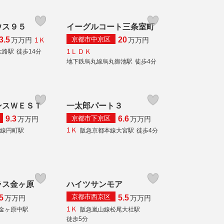
ウス９５
イーグルコート三条室町
京都市中京区
3.5
20
1Ｋ
万
万円
万
万円
1ＬＤＫ
大路駅
徒歩14分
地下鉄烏丸線烏丸御池駅
徒歩4分
ンスＷＥＳＴ
一太郎パート３
京都市下京区
9.3
6.6
万
万円
万
万円
1Ｋ
本線円町駅
阪急京都本線大宮駅
徒歩4分
ラス金ヶ原
ハイツサンモア
京都市西京区
5
5.5
万
万円
万
万円
1Ｋ
金ヶ原中駅
阪急嵐山線松尾大社駅
徒歩5分