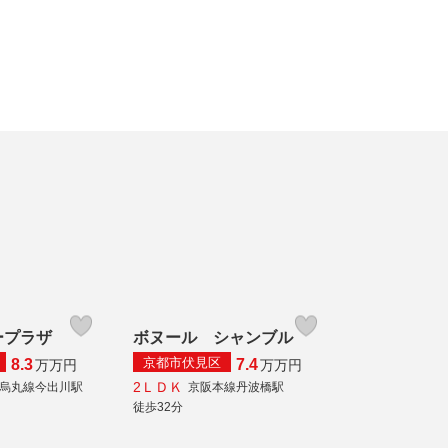
ープラザ
ボヌール シャンブル
京都市伏見区
8.3
7.4
万
万円
万
万円
2ＬＤＫ
烏丸線今出川駅
京阪本線丹波橋駅
徒歩32分