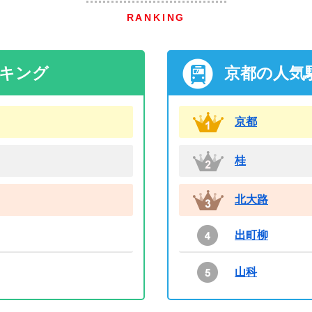
RANKING
ンキング
京都の人気
京都
桂
北大路
出町柳
山科