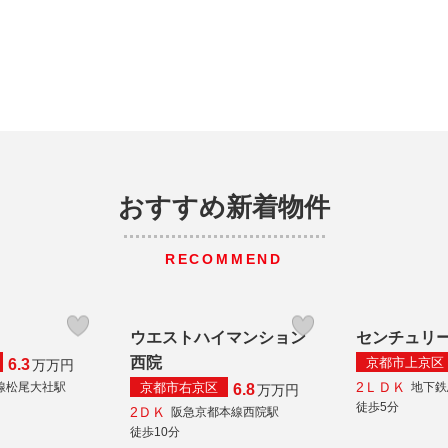
おすすめ新着物件
RECOMMEND
山
ウエストハイマンション
センチュリ
西院
京都市上京区
6.3
万
万円
2ＬＤＫ
京都市右京区
線松尾大社駅
地下鉄
6.8
万
万円
徒歩5分
2ＤＫ
阪急京都本線西院駅
徒歩10分