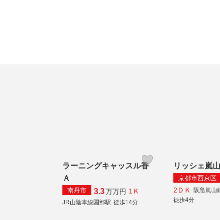
ラーニングキャッスル香
リッシェ嵐
Ａ
京都市西京区
2ＤＫ
南丹市
阪急嵐山
3.3
1Ｋ
万
万円
徒歩4分
JR山陰本線園部駅
徒歩14分