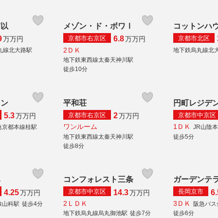
玄以
メゾン・ド・ボワⅠ
コットンハ
京都市右京区
京都市北区
9
6.8
万
万円
万
万円
2ＤＫ
丸線北大路駅
地下鉄烏丸線北
地下鉄東西線太秦天神川駅
徒歩10分
ョン
平和荘
円町レジデ
京都市右京区
京都市中京区
5.3
2
万
万円
万
万円
ワンルーム
1ＤＫ
急京都本線桂駅
JR山陰
地下鉄東西線太秦天神川駅
徒歩5分
徒歩8分
鼻
コンフォレスト三条
ガーデンテ
京都市中京区
長岡京市
4.25
14.3
6.
万
万円
万
万円
2ＬＤＫ
3ＤＫ
線山科駅
徒歩4分
阪急バス
地下鉄烏丸線烏丸御池駅
徒歩7分
徒歩6分