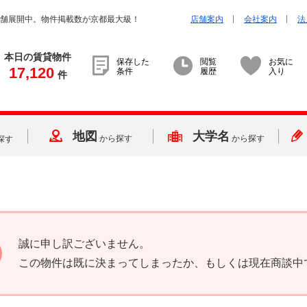
店舗展開中。物件掲載数が京都最大級！
店舗案内
会社案内
法
本日の賃貸物件
保存した
閲覧
お気に
17,120
条件
履歴
入り
件
地図
大学名
から探す
から探す
探す
誠に申し訳ございません。
この物件は既に決まってしまったか、もしくは現在商談中