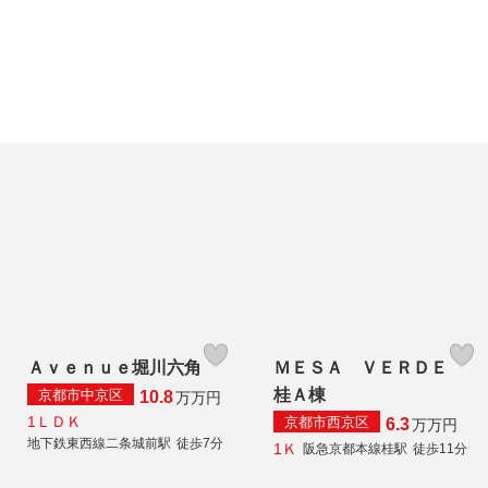
Ａｖｅｎｕｅ堀川六角
ＭＥＳＡ ＶＥＲＤＥ
桂Ａ棟
京都市中京区
10.8
万
万円
1ＬＤＫ
京都市西京区
6.3
万
万円
地下鉄東西線二条城前駅
徒歩7分
1Ｋ
阪急京都本線桂駅
徒歩11分