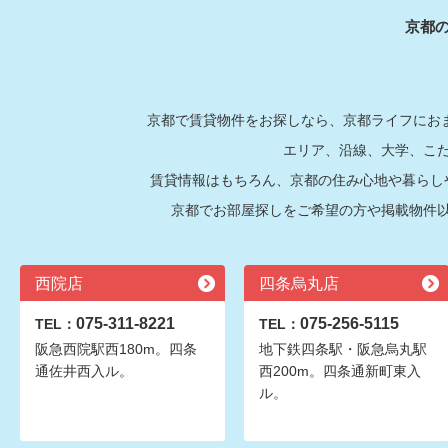
京都
京都で賃貸物件をお探しなら、京都ライフにおま
エリア、沿線、大学、こ
賃貸情報はもちろん、京都の住み心地や暮らし
京都でお部屋探しをご希望の方や掲載物件
西院店
四条烏丸店
075-311-8221
075-256-5115
TEL：
TEL：
阪急西院駅西180m。四条
地下鉄四条駅・阪急烏丸駅
通佐井西入ル。
西200m。四条通新町東入
ル。