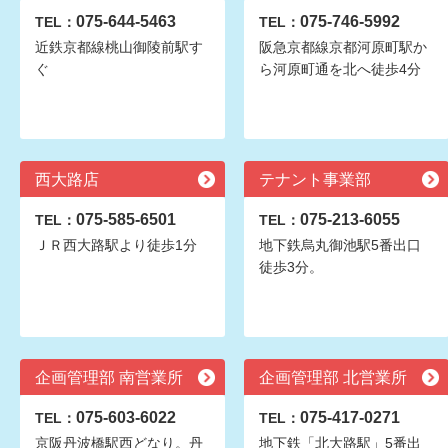
075-644-5463
075-746-5992
TEL：
TEL：
近鉄京都線桃山御陵前駅す
阪急京都線京都河原町駅か
ぐ
ら河原町通を北へ徒歩4分
西大路店
テナント事業部
075-585-6501
075-213-6055
TEL：
TEL：
ＪＲ西大路駅より徒歩1分
地下鉄烏丸御池駅5番出口
徒歩3分。
企画管理部 南営業所
企画管理部 北営業所
075-603-6022
075-417-0271
TEL：
TEL：
京阪丹波橋駅西どなり。丹
地下鉄「北大路駅」5番出