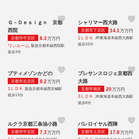
Ｇ－Ｄｅｓｉｇｎ 京都
シャリマー西大路
西院
京都市下京区
14.1
万
万円
1ＬＤＫ
京都市中京区
JR東海道本線西大路駅
6.3
万
万円
徒歩10分
ワンルーム
阪急京都本線西院駅
徒歩3分
プティメゾンかどの
プレサンスロジェ京都西
大路
京都市右京区
8.2
万
万円
1ＬＤＫ
京都市南区
阪急京都本線西京極駅
20
万
万円
徒歩13分
3ＬＤＫ
JR東海道本線西大路駅
徒歩8分
ルクラ京都三条油小路
パレロイヤル西陣
京都市中京区
京都市上京区
7.3
17.8
万
万円
万
万円