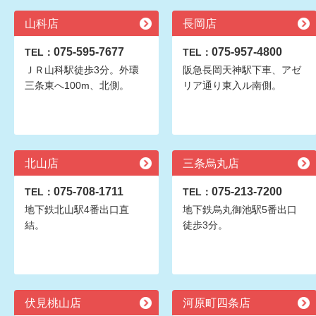
山科店
長岡店
075-595-7677
075-957-4800
TEL：
TEL：
ＪＲ山科駅徒歩3分。外環
阪急長岡天神駅下車、アゼ
三条東へ100m、北側。
リア通り東入ル南側。
北山店
三条烏丸店
075-708-1711
075-213-7200
TEL：
TEL：
地下鉄北山駅4番出口直
地下鉄烏丸御池駅5番出口
結。
徒歩3分。
伏見桃山店
河原町四条店