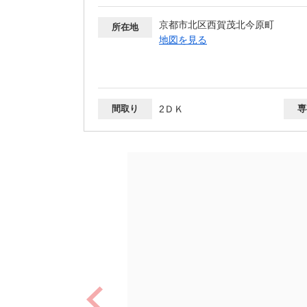
京都市北区西賀茂北今原町
所在地
地図を見る
間取り
2ＤＫ
専