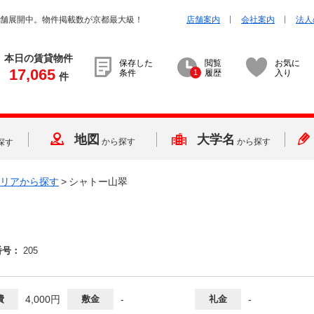
店舗展開中。物件掲載数が京都最大級！
店舗案内
会社案内
法人
本日の賃貸物件
保存した
閲覧
お気に
17,065
条件
1
履歴
入り
件
地図
大学名
から探す
から探す
探す
リアから探す
>
シャトー山翠
番号：
205
費
4,000円
敷金
-
礼金
-