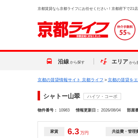
京都賃貸なら京都ライフにお任せください！京都府下で21
沿線
エリア
から探す
から
京都の賃貸情報サイト 京都ライフ
>
京都の賃貸をエ
シャトー山翠
ハイツ・コーポ
物件番号：
10983
情報更新日：
2026/08/04
部屋
6.3
家賃
共益費・管理
万
円