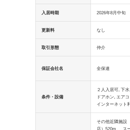
入居時期
2026年8月中旬
更新料
なし
取引形態
仲介
保証会社名
全保連
条件・設備
その他近隣施設 
店）520m 、 