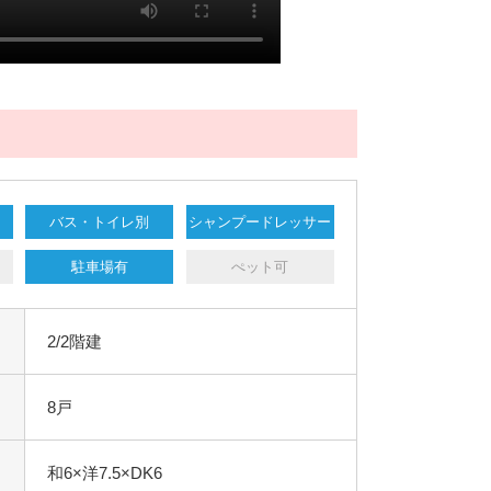
バス・トイレ別
シャンプードレッサー
駐車場有
ぺット可
2/2階建
8戸
和6×洋7.5×DK6