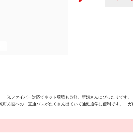
0
図
す。 光ファイバー対応でネット環境も良好、新婚さんにぴったりです。
原町方面への 直通バスがたくさん出ていて通勤通学に便利です。 ガ