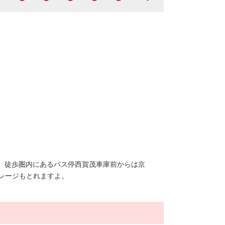
建物外観
 徒歩圏内にあるバス停西賀茂車庫前からは京
レージもとれますよ。