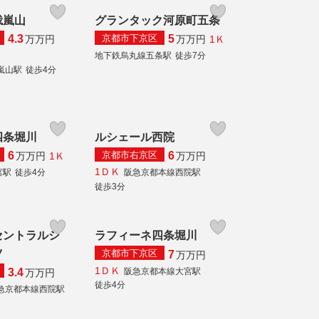
峨嵐山
グランタック河原町五条
京都市下京区
4.3
5
1Ｋ
万
万円
万
万円
地下鉄烏丸線五条駅
徒歩7分
嵐山駅
徒歩4分
四条堀川
ルシェール西院
京都市右京区
6
6
1Ｋ
万
万円
万
万円
1ＤＫ
宮駅
徒歩4分
阪急京都本線西院駅
徒歩3分
セントラルシ
ラフィーネ四条堀川
ツ
京都市下京区
7
万
万円
1ＤＫ
阪急京都本線大宮駅
3.4
万
万円
徒歩4分
急京都本線西院駅