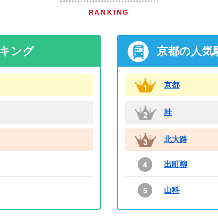
RANKING
ンキング
京都の人気
京都
桂
北大路
出町柳
山科