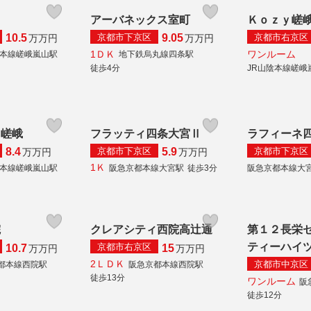
アーバネックス室町
Ｋｏｚｙ嵯
京都市下京区
京都市右京区
10.5
9.05
万
万円
万
万円
1ＤＫ
ワンルーム
陰本線嵯峨嵐山駅
地下鉄烏丸線四条駅
徒歩4分
JR山陰本線嵯峨
 嵯峨
フラッティ四条大宮Ⅱ
ラフィーネ
京都市下京区
京都市下京区
8.4
5.9
万
万円
万
万円
1Ｋ
陰本線嵯峨嵐山駅
阪急京都本線大宮駅
徒歩3分
阪急京都本線大
院
クレアシティ西院高辻通
第１２長栄
ティーハイ
京都市右京区
10.7
15
万
万円
万
万円
2ＬＤＫ
京都市中京区
都本線西院駅
阪急京都本線西院駅
徒歩13分
ワンルーム
阪
徒歩12分