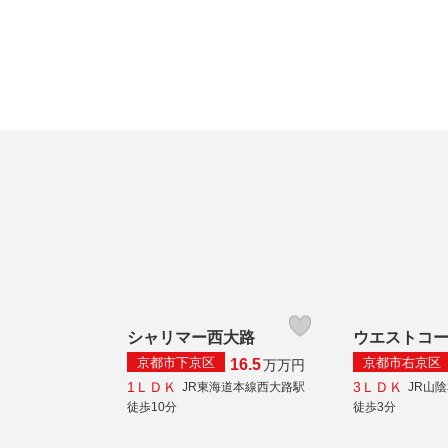
シャリマー西大路
ウエストコ
京都市下京区
京都市右京区
16.5
万
万円
1ＬＤＫ
3ＬＤＫ
JR東海道本線西大路駅
JR山
徒歩10分
徒歩3分