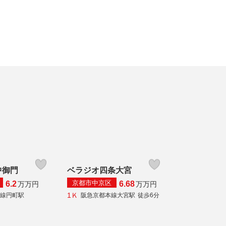
中御門
ベラジオ四条大宮
京都市中京区
6.2
6.68
万
万円
万
万円
1Ｋ
本線円町駅
阪急京都本線大宮駅
徒歩6分