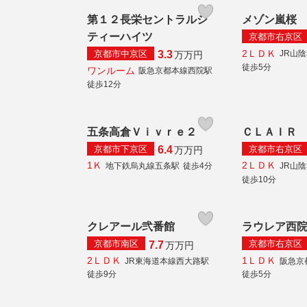
第１２長栄セントラルシ
メゾン嵐桜
ティーハイツ
京都市右京区
2ＬＤＫ
京都市中京区
JR山
3.3
万
万円
徒歩5分
ワンルーム
阪急京都本線西院駅
徒歩12分
五条高倉Ｖｉｖｒｅ２
ＣＬＡＩＲ
京都市下京区
京都市右京区
6.4
万
万円
1Ｋ
2ＬＤＫ
地下鉄烏丸線五条駅
徒歩4分
JR山
徒歩10分
クレアール弐番館
ラウレア西
京都市南区
京都市右京区
7.7
万
万円
2ＬＤＫ
1ＬＤＫ
JR東海道本線西大路駅
阪急京
徒歩9分
徒歩5分