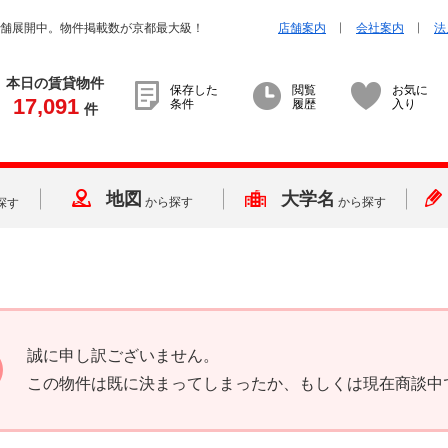
店舗展開中。物件掲載数が京都最大級！
店舗案内
会社案内
法
本日の賃貸物件
保存した
閲覧
お気に
17,091
条件
履歴
入り
件
地図
大学名
から探す
から探す
探す
誠に申し訳ございません。
この物件は既に決まってしまったか、もしくは現在商談中