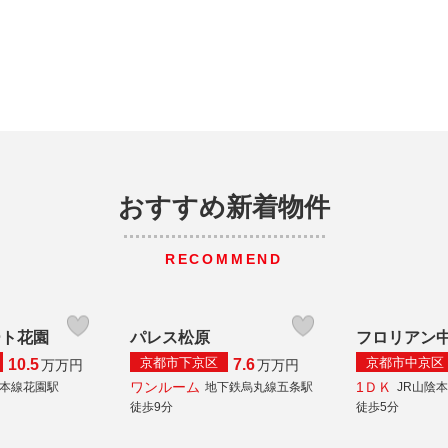
おすすめ新着物件
RECOMMEND
ート花園
パレス松原
フロリアン
京都市下京区
京都市中京区
10.5
7.6
万
万円
万
万円
ワンルーム
1ＤＫ
陰本線花園駅
地下鉄烏丸線五条駅
JR山陰
徒歩9分
徒歩5分