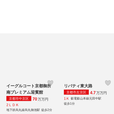
イーグルコート京都御所
リバティ東大路
南プレミアム迎賓館
京都市左京区
4.7
万
万円
1Ｋ
京都市中京区
叡電叡山本線元田中駅
70
万
万円
徒歩1分
2ＬＤＫ
地下鉄烏丸線烏丸御池駅
徒歩2分