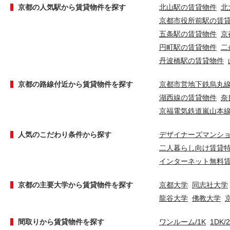
京都の人気駅から賃貸物件を探す
北山駅の賃貸物件
北
京都市役所前駅の賃
五条駅の賃貸物件
京
円町駅の賃貸物件
二
丹波橋駅の賃貸物件
京都の路線付近から賃貸物件を探す
京都市営地下鉄烏丸
湖西線の賃貸物件
奈
京福電気鉄道嵐山本
人気のこだわり条件から探す
デザイナーズマンシ
二人暮らし向け賃貸
インターネット無料
京都の主要大学から賃貸物件を探す
京都大学
同志社大学
龍谷大学
佛教大学
間取りから賃貸物件を探す
ワンルーム/1K
1DK/