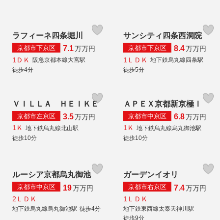
ラフィーネ四条堀川
サンシティ四条西洞院
京都市下京区
京都市下京区
7.1
8.4
万
万円
万
万円
1ＤＫ
1ＬＤＫ
阪急京都本線大宮駅
地下鉄烏丸線四条駅
徒歩4分
徒歩5分
ＶＩＬＬＡ ＨＥＩＫＥ
ＡＰＥＸ京都新京極Ⅰ
京都市左京区
京都市中京区
3.5
6.8
万
万円
万
万円
1Ｋ
1Ｋ
地下鉄烏丸線北山駅
地下鉄烏丸線烏丸御池駅
徒歩10分
徒歩10分
ルーシア京都烏丸御池
ガーデンイオリ
京都市中京区
京都市右京区
19
7.4
万
万円
万
万円
2ＬＤＫ
1ＬＤＫ
地下鉄烏丸線烏丸御池駅
徒歩4分
地下鉄東西線太秦天神川駅
徒歩9分