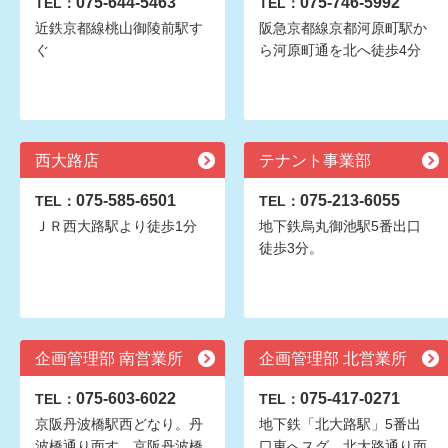
075-644-5463
075-746-5992
TEL：
TEL：
近鉄京都線桃山御陵前駅す
阪急京都線京都河原町駅か
ぐ
ら河原町通を北へ徒歩4分
西大路店
テナント事業部
075-585-6501
075-213-6055
TEL：
TEL：
ＪＲ西大路駅より徒歩1分
地下鉄烏丸御池駅5番出口
徒歩3分。
企画管理部 南営業所
企画管理部 北営業所
075-603-6022
075-417-0271
TEL：
TEL：
京阪丹波橋駅西どなり。丹
地下鉄「北大路駅」5番出
波橋通り面す。京阪丹波橋
口東へスグ。北大路通り面