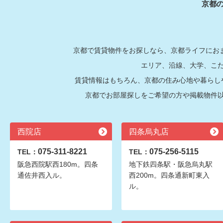
京都
京都で賃貸物件をお探しなら、京都ライフにおま
エリア、沿線、大学、こ
賃貸情報はもちろん、京都の住み心地や暮らし
京都でお部屋探しをご希望の方や掲載物件
西院店
四条烏丸店
075-311-8221
075-256-5115
TEL：
TEL：
阪急西院駅西180m。四条
地下鉄四条駅・阪急烏丸駅
通佐井西入ル。
西200m。四条通新町東入
ル。