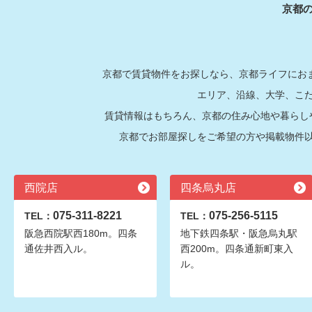
京都
京都で賃貸物件をお探しなら、京都ライフにおま
エリア、沿線、大学、こ
賃貸情報はもちろん、京都の住み心地や暮らし
京都でお部屋探しをご希望の方や掲載物件
西院店
四条烏丸店
075-311-8221
075-256-5115
TEL：
TEL：
阪急西院駅西180m。四条
地下鉄四条駅・阪急烏丸駅
通佐井西入ル。
西200m。四条通新町東入
ル。