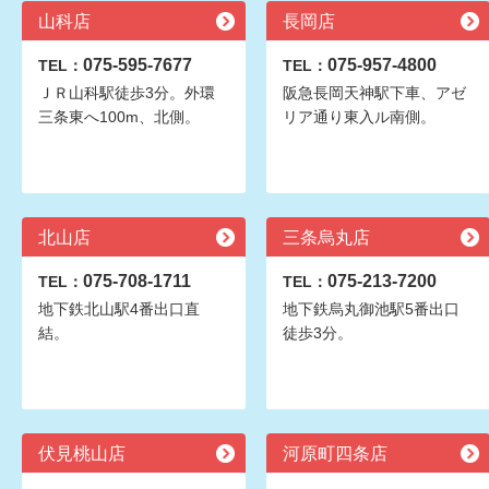
山科店
長岡店
075-595-7677
075-957-4800
TEL：
TEL：
ＪＲ山科駅徒歩3分。外環
阪急長岡天神駅下車、アゼ
三条東へ100m、北側。
リア通り東入ル南側。
北山店
三条烏丸店
075-708-1711
075-213-7200
TEL：
TEL：
地下鉄北山駅4番出口直
地下鉄烏丸御池駅5番出口
結。
徒歩3分。
伏見桃山店
河原町四条店