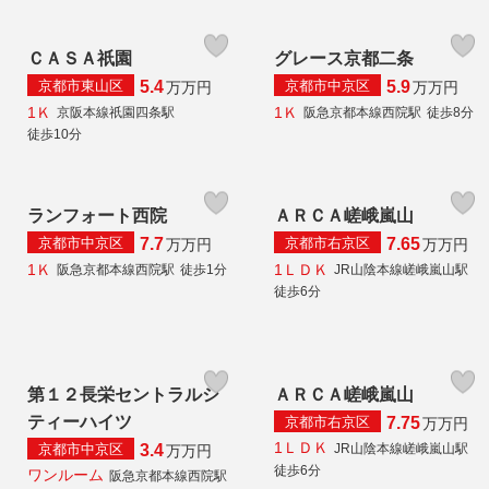
ＣＡＳＡ祇園
グレース京都二条
京都市東山区
京都市中京区
5.4
5.9
万
万円
万
万円
1Ｋ
1Ｋ
京阪本線祇園四条駅
阪急京都本線西院駅
徒歩8分
徒歩10分
ランフォート西院
ＡＲＣＡ嵯峨嵐山
京都市中京区
京都市右京区
7.7
7.65
万
万円
万
万円
1Ｋ
1ＬＤＫ
阪急京都本線西院駅
徒歩1分
JR山陰本線嵯峨嵐山駅
徒歩6分
第１２長栄セントラルシ
ＡＲＣＡ嵯峨嵐山
ティーハイツ
京都市右京区
7.75
万
万円
1ＬＤＫ
京都市中京区
JR山陰本線嵯峨嵐山駅
3.4
万
万円
徒歩6分
ワンルーム
阪急京都本線西院駅