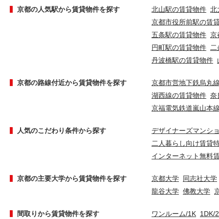
京都の人気駅から賃貸物件を探す
北山駅の賃貸物件
北
京都市役所前駅の賃
五条駅の賃貸物件
京
円町駅の賃貸物件
二
丹波橋駅の賃貸物件
京都の路線付近から賃貸物件を探す
京都市営地下鉄烏丸
湖西線の賃貸物件
奈
京福電気鉄道嵐山本
人気のこだわり条件から探す
デザイナーズマンシ
二人暮らし向け賃貸
インターネット無料
京都の主要大学から賃貸物件を探す
京都大学
同志社大学
龍谷大学
佛教大学
間取りから賃貸物件を探す
ワンルーム/1K
1DK/