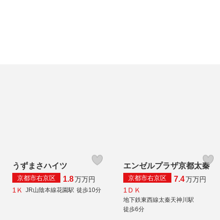
うずまさハイツ
エンゼルプラザ京都太秦
京都市右京区
京都市右京区
1.8
7.4
万
万円
万
万円
1Ｋ
1ＤＫ
JR山陰本線花園駅
徒歩10分
地下鉄東西線太秦天神川駅
徒歩6分