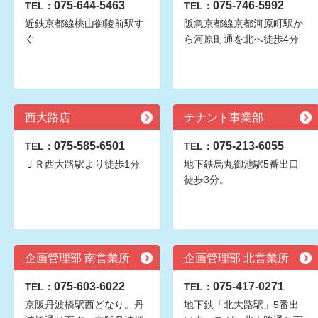
075-644-5463
075-746-5992
TEL：
TEL：
近鉄京都線桃山御陵前駅す
阪急京都線京都河原町駅か
ぐ
ら河原町通を北へ徒歩4分
西大路店
テナント事業部
075-585-6501
075-213-6055
TEL：
TEL：
ＪＲ西大路駅より徒歩1分
地下鉄烏丸御池駅5番出口
徒歩3分。
企画管理部 南営業所
企画管理部 北営業所
075-603-6022
075-417-0271
TEL：
TEL：
京阪丹波橋駅西どなり。丹
地下鉄「北大路駅」5番出