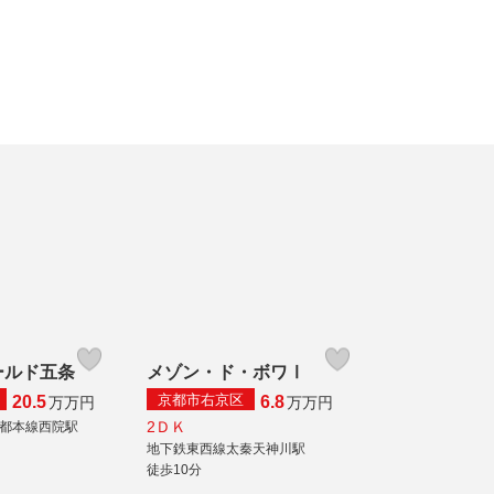
ールド五条
メゾン・ド・ボワⅠ
京都市右京区
20.5
6.8
万
万円
万
万円
2ＤＫ
都本線西院駅
地下鉄東西線太秦天神川駅
徒歩10分