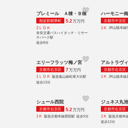
プレミール Ａ棟・Ｂ棟
ハーモニー
相楽郡精華町
京都市中京区
5.2
万
万円
2ＬＤＫ
1Ｋ
JR山陰本線
奈良交通バスハイタッチ・リサー
チパーク駅
徒歩8分
エリーフラッツ梅ノ宮
アルトラヴ
京都市右京区
京都市右京区
7
万
万円
1ＬＤＫ
1Ｋ
阪急嵐山線松尾大社駅
JR山陰本線
徒歩13分
シュール西院
ジュネス丸
京都市右京区
京都市右京区
5.2
万
万円
1Ｋ
1Ｋ
阪急京都本線西院駅
徒歩5分
阪急京都本
徒歩12分