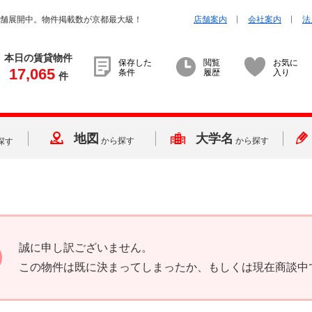
店舗展開中。物件掲載数が京都最大級！
店舗案内
会社案内
法
本日の賃貸物件
保存した
閲覧
お気に
17,065
条件
履歴
入り
件
地図
大学名
から探す
から探す
探す
誠に申し訳ございません。
この物件は既に決まってしまったか、もしくは現在商談中