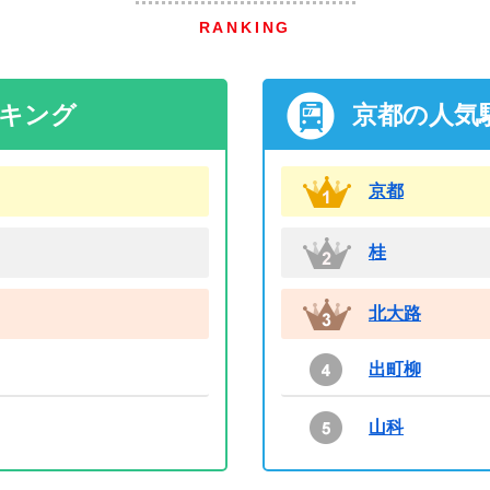
RANKING
ンキング
京都の人気
京都
桂
北大路
出町柳
山科