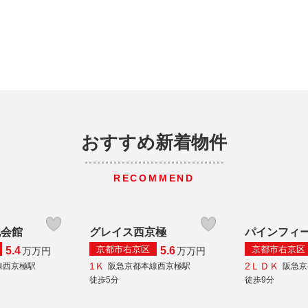
おすすめ新着物件
RECOMMEND
化会館
グレイス西京極
パインフィ
京都市右京区
京都市右京区
5.4
5.6
万
万円
万
万円
1Ｋ
2ＬＤＫ
線西京極駅
阪急京都本線西京極駅
阪急京
徒歩5分
徒歩9分