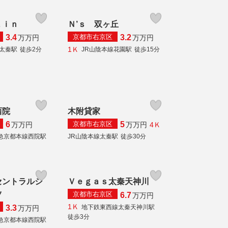
ａｉｎ
Ｎ’ｓ 双ヶ丘
京都市右京区
3.4
3.2
万
万円
万
万円
1Ｋ
線太秦駅
徒歩2分
JR山陰本線花園駅
徒歩15分
西院
木附貸家
京都市右京区
6
5
4Ｋ
万
万円
万
万円
急京都本線西院駅
JR山陰本線太秦駅
徒歩30分
セントラルシ
Ｖｅｇａｓ太秦天神川
ツ
京都市右京区
6.7
万
万円
1Ｋ
地下鉄東西線太秦天神川駅
3.3
万
万円
徒歩3分
急京都本線西院駅