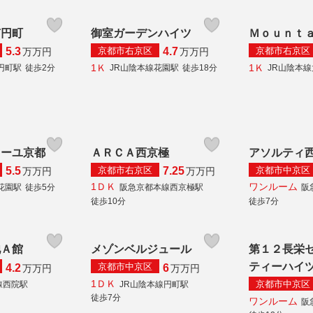
南円町
御室ガーデンハイツ
Ｍｏｕｎｔ
京都市右京区
京都市右京区
5.3
4.7
万
万円
万
万円
1Ｋ
1Ｋ
円町駅
徒歩2分
JR山陰本線花園駅
徒歩18分
JR山陰本
ィーユ京都
ＡＲＣＡ西京極
アソルティ
京都市右京区
京都市中京区
5.5
7.25
万
万円
万
万円
1ＤＫ
ワンルーム
花園駅
徒歩5分
阪急京都本線西京極駅
阪
徒歩10分
徒歩7分
池Ａ館
メゾンベルジュール
第１２長栄
ティーハイ
京都市中京区
4.2
6
万
万円
万
万円
1ＤＫ
京都市中京区
線西院駅
JR山陰本線円町駅
徒歩7分
ワンルーム
阪