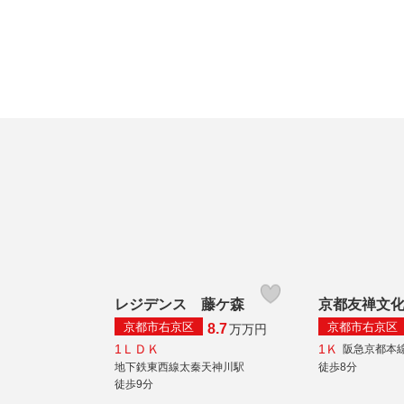
レジデンス 藤ケ森
京都友禅文
京都市右京区
京都市右京区
8.7
万
万円
1ＬＤＫ
1Ｋ
阪急京都本
地下鉄東西線太秦天神川駅
徒歩8分
徒歩9分