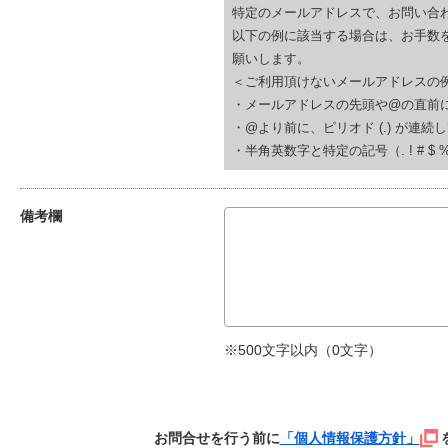
特定のメールアドレスで、お問い合
以下の例に該当する場合は、お手数
願いします。
＜ご利用頂けないメールアドレスの
・メールアドレスの先頭や@の直前にピリオド (.
・@より前に、ピリオド (.) が連続している(例
・半角英数字と特定の記号（. ! # $ % & ‘
備考欄
※500文字以内（
0
文字）
お問合せを行う前に
「個人情報保護方針」