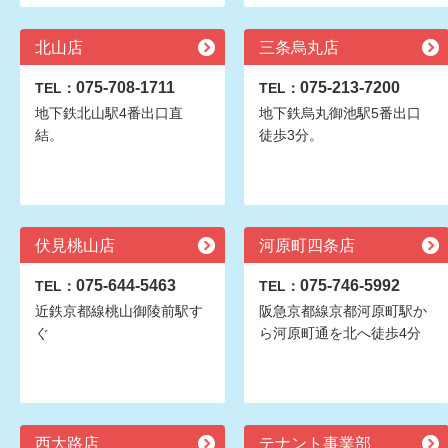
北山店
三条烏丸店
075-708-1711
075-213-7200
TEL：
TEL：
地下鉄北山駅4番出口直
地下鉄烏丸御池駅5番出口
結。
徒歩3分。
伏見桃山店
河原町四条店
075-644-5463
075-746-5992
TEL：
TEL：
近鉄京都線桃山御陵前駅す
阪急京都線京都河原町駅か
ぐ
ら河原町通を北へ徒歩4分
西大路店
テナント事業部