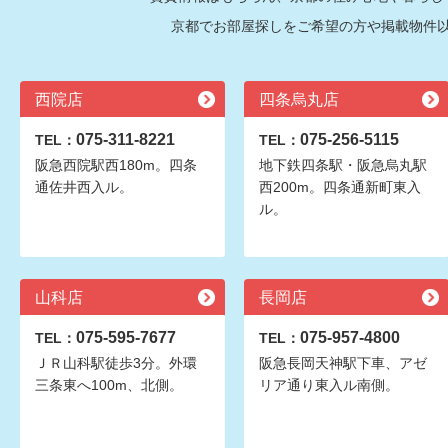
京都でお部屋探しをご希望の方や掲載物件
西院店
四条烏丸店
075-311-8221
075-256-5115
TEL：
TEL：
阪急西院駅西180m。四条
地下鉄四条駅・阪急烏丸駅
通佐井西入ル。
西200m。四条通新町東入
ル。
山科店
長岡店
075-595-7677
075-957-4800
TEL：
TEL：
ＪＲ山科駅徒歩3分。外環
阪急長岡天神駅下車、アゼ
三条東へ100m、北側。
リア通り東入ル南側。