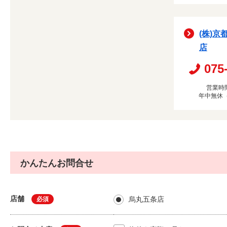
(株)京
店
075
営業時間
年中無休
かんたんお問合せ
店舗
烏丸五条店
必須