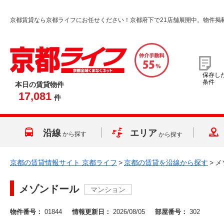
京都賃貸なら京都ライフにお任せください！京都府下で21店舗展開中。物件掲
保存し
条件
本日の賃貸物件
17,081
件
沿線
エリア
から探す
から探す
京都の賃貸情報サイト 京都ライフ
>
京都の賃貸を沿線から探す
>
メ
メゾンドール
マンション
物件番号：
01844
情報更新日：
2026/08/05
部屋番号：
302