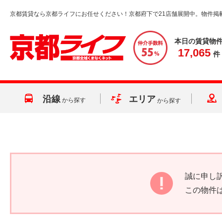
京都賃貸なら京都ライフにお任せください！京都府下で21店舗展開中。物件掲
本日の賃貸物
17,065
件
沿線
エリア
から探す
から探す
誠に申し
この物件