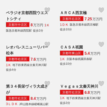
ベラジオ京都西院ウエス
ＡＲＣＡ西京極
トシティ
京都市右京区
7.25
万
万円
1ＤＫ
京都市中京区
阪急京都本線西京極駅
8
1Ｋ
万
万円
徒歩10分
阪急京都本線西院駅
徒歩2分
レオパレスニューリバー
ＣＡＳＡ祇園
松本
京都市東山区
5.4
万
万円
1Ｋ
京都市右京区
京阪本線祇園四条駅
7.6
万
万円
徒歩10分
1Ｋ
地下鉄東西線太秦天神川駅
徒歩4分
第３４長栄ヴィラ大成さ
Ｖｅｇａｓ太秦天神川
が
京都市右京区
6.8
万
万円
1Ｋ
京都市右京区
地下鉄東西線太秦天神川駅
8.4
万
万円
徒歩3分
3ＬＤＫ
JR山陰本線嵯峨嵐山駅