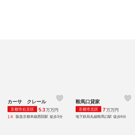
カーサ クレール
鞍馬口貸家
京都市右京区
京都市北区
5.3
7
万
万円
万
万円
1Ｋ
阪急京都本線西院駅
徒歩3分
地下鉄烏丸線鞍馬口駅
徒歩6分