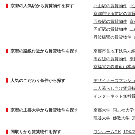
京都の人気駅から賃貸物件を探す
北山駅の賃貸物件
北
京都市役所前駅の賃
五条駅の賃貸物件
京
円町駅の賃貸物件
二
丹波橋駅の賃貸物件
京都の路線付近から賃貸物件を探す
京都市営地下鉄烏丸
湖西線の賃貸物件
奈
京福電気鉄道嵐山本
人気のこだわり条件から探す
デザイナーズマンシ
二人暮らし向け賃貸
インターネット無料
京都の主要大学から賃貸物件を探す
京都大学
同志社大学
龍谷大学
佛教大学
間取りから賃貸物件を探す
ワンルーム/1K
1DK/