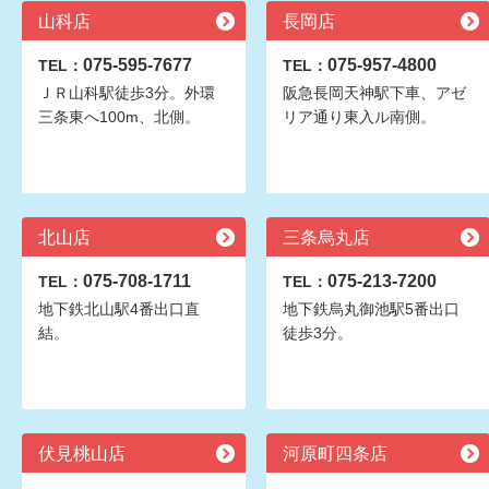
山科店
長岡店
075-595-7677
075-957-4800
TEL：
TEL：
ＪＲ山科駅徒歩3分。外環
阪急長岡天神駅下車、アゼ
三条東へ100m、北側。
リア通り東入ル南側。
北山店
三条烏丸店
075-708-1711
075-213-7200
TEL：
TEL：
地下鉄北山駅4番出口直
地下鉄烏丸御池駅5番出口
結。
徒歩3分。
伏見桃山店
河原町四条店