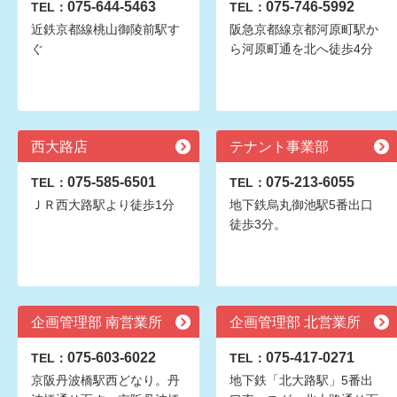
075-644-5463
075-746-5992
TEL：
TEL：
近鉄京都線桃山御陵前駅す
阪急京都線京都河原町駅か
ぐ
ら河原町通を北へ徒歩4分
西大路店
テナント事業部
075-585-6501
075-213-6055
TEL：
TEL：
ＪＲ西大路駅より徒歩1分
地下鉄烏丸御池駅5番出口
徒歩3分。
企画管理部 南営業所
企画管理部 北営業所
075-603-6022
075-417-0271
TEL：
TEL：
京阪丹波橋駅西どなり。丹
地下鉄「北大路駅」5番出