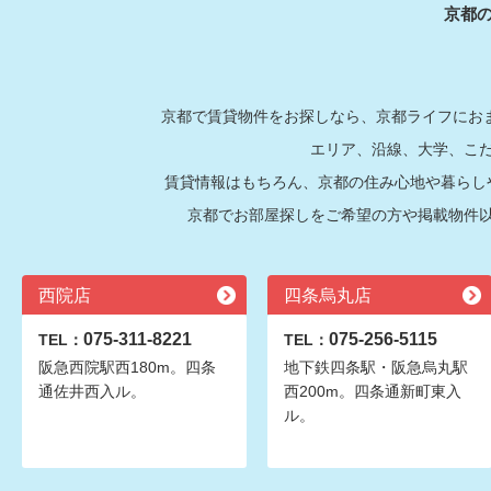
京都
京都で賃貸物件をお探しなら、京都ライフにおま
エリア、沿線、大学、こ
賃貸情報はもちろん、京都の住み心地や暮らし
京都でお部屋探しをご希望の方や掲載物件
西院店
四条烏丸店
075-311-8221
075-256-5115
TEL：
TEL：
阪急西院駅西180m。四条
地下鉄四条駅・阪急烏丸駅
通佐井西入ル。
西200m。四条通新町東入
ル。