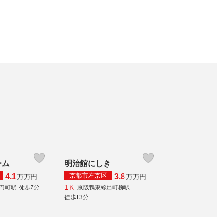
ーム
明治館にしき
京都市左京区
4.1
3.8
万
万円
万
万円
1Ｋ
線円町駅
徒歩7分
京阪鴨東線出町柳駅
徒歩13分