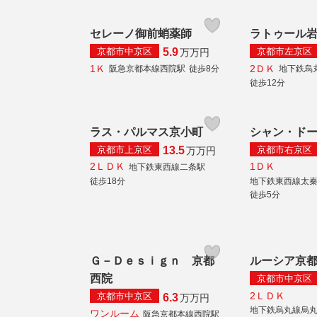
セレーノ御前蛸薬師
ラトゥール
京都市中京区
京都市左京区
5.9
万
万円
1Ｋ
2ＤＫ
阪急京都本線西院駅
徒歩8分
地下鉄烏
徒歩12分
ラス・パルマス京小町
シャン・ド
京都市上京区
京都市右京区
13.5
万
万円
2ＬＤＫ
1ＤＫ
地下鉄東西線二条駅
徒歩18分
地下鉄東西線太
徒歩5分
Ｇ－Ｄｅｓｉｇｎ 京都
ルーシア京
西院
京都市中京区
2ＬＤＫ
京都市中京区
6.3
万
万円
地下鉄烏丸線烏
ワンルーム
阪急京都本線西院駅