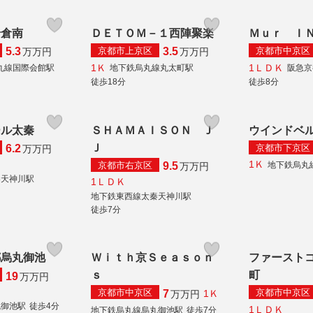
岩倉南
ＤＥＴＯＭ－１西陣聚楽
Ｍｕｒ Ｉ
京都市上京区
京都市中京区
5.3
3.5
万
万円
万
万円
1Ｋ
1ＬＤＫ
丸線国際会館駅
地下鉄烏丸線丸太町駅
阪急京
徒歩18分
徒歩8分
ール太秦
ＳＨＡＭＡＩＳＯＮ Ｊ
ウインドベ
Ｊ
京都市下京区
6.2
万
万円
1Ｋ
京都市右京区
地下鉄烏丸
9.5
万
万円
秦天神川駅
1ＬＤＫ
地下鉄東西線太秦天神川駅
徒歩7分
都烏丸御池
Ｗｉｔｈ京Ｓｅａｓｏｎ
ファースト
ｓ
町
19
万
万円
京都市中京区
京都市中京区
7
1Ｋ
万
万円
丸御池駅
徒歩4分
1ＬＤＫ
地下鉄烏丸線烏丸御池駅
徒歩7分