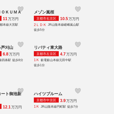
ＮＯＫＵＭＡ
メゾン嵐桜
京都市右京区
11
10.5
万
万円
万
万円
2ＬＤＫ
都本線大宮駅
JR山陰本線嵯峨嵐山駅
徒歩5分
ル芦刈山
リバティ東大路
京都市左京区
6.8
4.7
万
万円
万
万円
1Ｋ
線四条駅
徒歩8分
叡電叡山本線元田中駅
徒歩1分
コート御池新
ハイツブルーム
京都市中京区
3.9
万
万円
1Ｋ
JR山陰本線円町駅
徒歩7分
12.1
万
万円