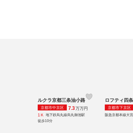
ルクラ京都三条油小路
ロフティ四
京都市中京区
京都市下京区
7.3
万
万円
1Ｋ
地下鉄烏丸線烏丸御池駅
阪急京都本線大
徒歩10分