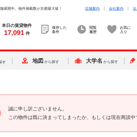
店舗展開中。物件掲載数が京都最大級！
店舗案内
会社案内
法
本日の賃貸物件
保存した
閲覧
お気に
17,091
条件
履歴
入り
件
地図
大学名
から探す
から探す
探す
誠に申し訳ございません。
この物件は既に決まってしまったか、もしくは現在商談中