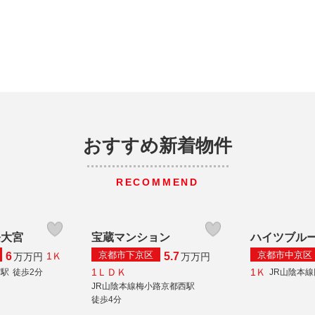
おすすめ新着物件
RECOMMEND
条大宮
宝蔵マンション
ハイツブル
京都市下京区
京都市中京区
6
5.7
1Ｋ
万
万円
万
万円
1ＬＤＫ
1Ｋ
宮駅
徒歩2分
JR山陰本
JR山陰本線梅小路京都西駅
徒歩4分