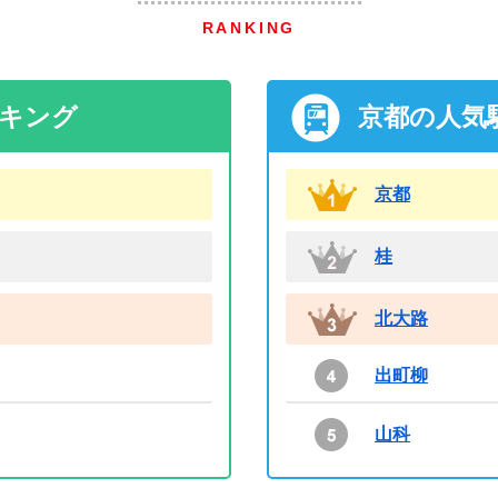
RANKING
ンキング
京都の人気
京都
桂
北大路
出町柳
山科