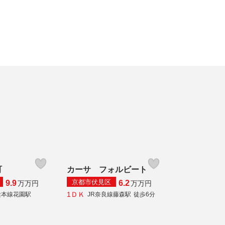
町
カーサ フォルビート
京都市伏見区
9.9
6.2
万
万円
万
万円
1ＤＫ
陰本線花園駅
JR奈良線藤森駅
徒歩6分