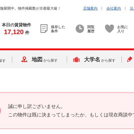
店舗展開中。物件掲載数が京都最大級！
店舗案内
会社案内
法
本日の賃貸物件
保存した
閲覧
お気に
17,120
条件
履歴
入り
件
地図
大学名
から探す
から探す
探す
誠に申し訳ございません。
この物件は既に決まってしまったか、もしくは現在商談中