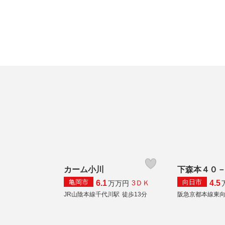
カーム小川
下森本４０
亀岡市
向日市
6.1
4.5
3ＤＫ
万
万円
JR山陰本線千代川駅
徒歩13分
阪急京都本線東