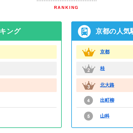
RANKING
ンキング
京都の人気
京都
桂
北大路
出町柳
山科