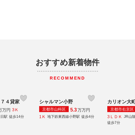
おすすめ新着物件
RECOMMEND
－７４貸家
シャルマン小野
カリオン大
京都市山科区
京都市右京区
5.3
3Ｋ
万
万円
万
万円
1Ｋ
3ＬＤＫ
向日駅
徒歩14分
地下鉄東西線小野駅
徒歩4分
JR山
徒歩7分