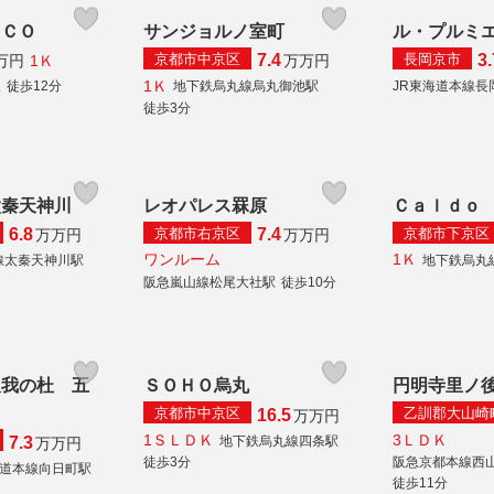
ＩＣＯ
サンジョルノ室町
ル・プルミ
京都市中京区
長岡京市
7.4
3.
1Ｋ
万円
万
万円
1Ｋ
駅
徒歩12分
地下鉄烏丸線烏丸御池駅
JR東海道本線長
徒歩3分
太秦天神川
レオパレス罧原
Ｃａｌｄｏ
京都市右京区
京都市下京区
6.8
7.4
万
万円
万
万円
ワンルーム
1Ｋ
線太秦天神川駅
地下鉄烏丸
阪急嵐山線松尾大社駅
徒歩10分
久我の杜 五
ＳＯＨＯ烏丸
円明寺里ノ
京都市中京区
乙訓郡大山崎
16.5
万
万円
1ＳＬＤＫ
3ＬＤＫ
地下鉄烏丸線四条駅
7.3
万
万円
徒歩3分
阪急京都本線西
海道本線向日町駅
徒歩11分