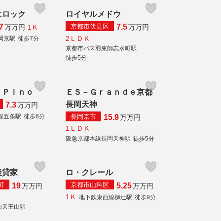
エロック
ロイヤルメドウ
京都市伏見区
7
7.5
1Ｋ
万
万円
万
万円
2ＬＤＫ
岡京駅
徒歩7分
京都市バス羽束師志水町駅
徒歩5分
 Ｐｉｎｏ
ＥＳ－Ｇｒａｎｄｅ京都
長岡天神
7.3
万
万円
長岡京市
線五条駅
徒歩6分
15.9
万
万円
1ＬＤＫ
阪急京都本線長岡天神駅
徒歩5分
後貸家
ロ・クレール
町
京都市山科区
19
5.25
万
万円
万
万円
1Ｋ
地下鉄東西線椥辻駅
徒歩9分
山天王山駅