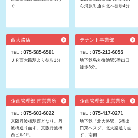
ぐ
ら河原町通を北へ徒歩4分
西大路店
テナント事業部
075-585-6501
075-213-6055
TEL：
TEL：
ＪＲ西大路駅より徒歩1分
地下鉄烏丸御池駅5番出口
徒歩3分。
企画管理部 南営業所
企画管理部 北営業所
075-603-6022
075-417-0271
TEL：
TEL：
京阪丹波橋駅西どなり。丹
地下鉄「北大路駅」5番出
波橋通り面す。京阪丹波橋
口東へスグ。北大路通り面
西ビル1F。
す、南側