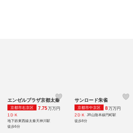
エンゼルプラザ京都太秦
サンロード朱雀
京都市右京区
京都市中京区
7.75
8
万
万円
万
万円
1ＤＫ
2ＤＫ
JR山陰本線円町駅
地下鉄東西線太秦天神川駅
徒歩8分
徒歩6分