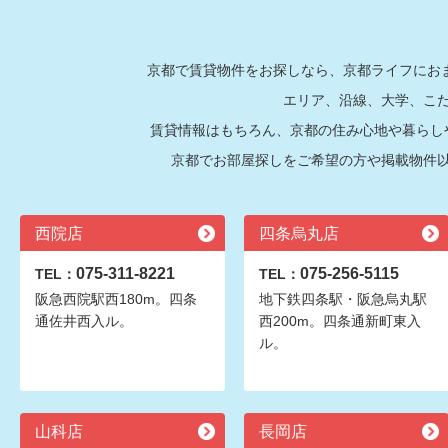
京都で賃貸物件をお探しなら、京都ライフにおま
エリア、沿線、大学、こ
賃貸情報はもちろん、京都の住み心地や暮らし
京都でお部屋探しをご希望の方や掲載物件
西院店
四条烏丸店
075-311-8221
075-256-5115
TEL：
TEL：
阪急西院駅西180m。四条
地下鉄四条駅・阪急烏丸駅
通佐井西入ル。
西200m。四条通新町東入
ル。
山科店
長岡店