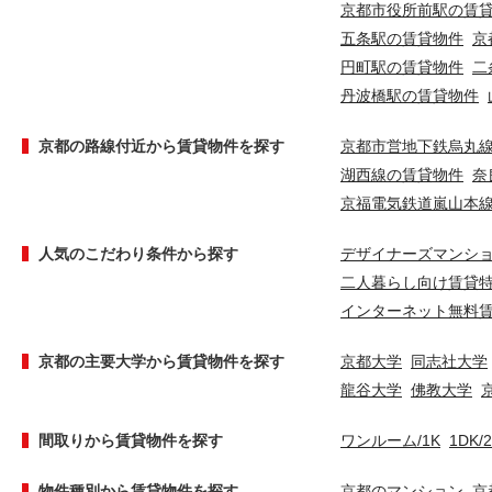
京都市役所前駅の賃
五条駅の賃貸物件
京
円町駅の賃貸物件
二
丹波橋駅の賃貸物件
京都の路線付近から賃貸物件を探す
京都市営地下鉄烏丸
湖西線の賃貸物件
奈
京福電気鉄道嵐山本
人気のこだわり条件から探す
デザイナーズマンシ
二人暮らし向け賃貸
インターネット無料
京都の主要大学から賃貸物件を探す
京都大学
同志社大学
龍谷大学
佛教大学
間取りから賃貸物件を探す
ワンルーム/1K
1DK/
物件種別から賃貸物件を探す
京都のマンション
京