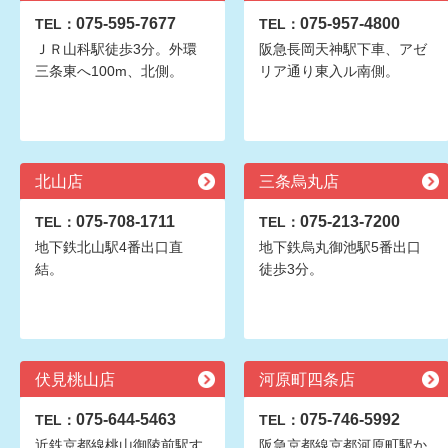
075-595-7677
075-957-4800
TEL：
TEL：
ＪＲ山科駅徒歩3分。外環
阪急長岡天神駅下車、アゼ
三条東へ100m、北側。
リア通り東入ル南側。
北山店
三条烏丸店
075-708-1711
075-213-7200
TEL：
TEL：
地下鉄北山駅4番出口直
地下鉄烏丸御池駅5番出口
結。
徒歩3分。
伏見桃山店
河原町四条店
075-644-5463
075-746-5992
TEL：
TEL：
近鉄京都線桃山御陵前駅す
阪急京都線京都河原町駅か