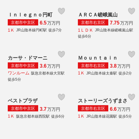
Ｉｎｌｅｇｎｏ円町
ＡＲＣＡ嵯峨嵐山
京都市中京区
京都市右京区
6.5
7.75
万
万円
万
万円
1Ｋ
1ＬＤＫ
JR山陰本線円町駅
徒歩7分
JR山陰本線嵯峨嵐山駅
徒歩6分
カーサ・ドマーニ
Ｍｏｕｎｔａｉｎ
京都市中京区
京都市右京区
3.6
3.8
万
万円
万
万円
ワンルーム
1Ｋ
阪急京都本線大宮駅
JR山陰本線太秦駅
徒歩2分
徒歩5分
ベストプラザ
ストーリーズうずまさ
京都市中京区
京都市右京区
3.7
6.6
万
万円
万
万円
1Ｋ
1Ｋ
阪急京都本線西院駅
徒歩6分
JR山陰本線花園駅
徒歩5分