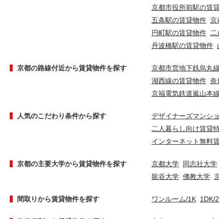
京都市役所前駅の賃
五条駅の賃貸物件
京
円町駅の賃貸物件
二
丹波橋駅の賃貸物件
京都の路線付近から賃貸物件を探す
京都市営地下鉄烏丸
湖西線の賃貸物件
奈
京福電気鉄道嵐山本
人気のこだわり条件から探す
デザイナーズマンシ
二人暮らし向け賃貸
インターネット無料
京都の主要大学から賃貸物件を探す
京都大学
同志社大学
龍谷大学
佛教大学
間取りから賃貸物件を探す
ワンルーム/1K
1DK/