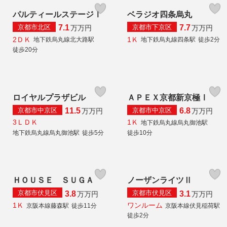
パルティールステージⅠ
ベラジオ四条烏丸
京都市北区
京都市下京区
7.1
7.7
万
万円
万
万円
2ＤＫ
1Ｋ
地下鉄烏丸線北大路駅
地下鉄烏丸線四条駅
徒歩2分
徒歩20分
ロイヤルプラザビル
ＡＰＥＸ京都新京極Ⅰ
京都市中京区
京都市中京区
11.5
6.8
万
万円
万
万円
3ＬＤＫ
1Ｋ
地下鉄烏丸線烏丸御池駅
地下鉄烏丸線烏丸御池駅
徒歩5分
徒歩10分
ＨＯＵＳＥ ＳＵＧＡ
ノーザンライツⅡ
京都市伏見区
京都市伏見区
3.8
3.1
万
万円
万
万円
1Ｋ
ワンルーム
京阪本線藤森駅
徒歩11分
京阪本線伏見稲荷駅
徒歩2分