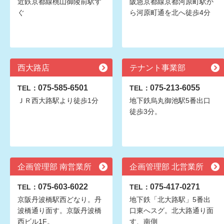
近鉄京都線桃山御陵前駅す
阪急京都線京都河原町駅か
ぐ
ら河原町通を北へ徒歩4分
西大路店
テナント事業部
075-585-6501
075-213-6055
TEL：
TEL：
ＪＲ西大路駅より徒歩1分
地下鉄烏丸御池駅5番出口
徒歩3分。
企画管理部 南営業所
企画管理部 北営業所
075-603-6022
075-417-0271
TEL：
TEL：
京阪丹波橋駅西どなり。丹
地下鉄「北大路駅」5番出
波橋通り面す。京阪丹波橋
口東へスグ。北大路通り面
西ビル1F。
す、南側