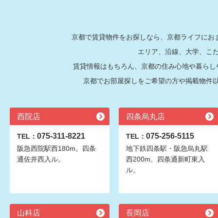
京都で賃貸物件をお探しなら、京都ライフにおま
エリア、沿線、大学、こ
賃貸情報はもちろん、京都の住み心地や暮らし
京都でお部屋探しをご希望の方や掲載物件
西院店
四条烏丸店
075-311-8221
075-256-5115
TEL：
TEL：
阪急西院駅西180m。四条
地下鉄四条駅・阪急烏丸駅
通佐井西入ル。
西200m。四条通新町東入
ル。
山科店
長岡店