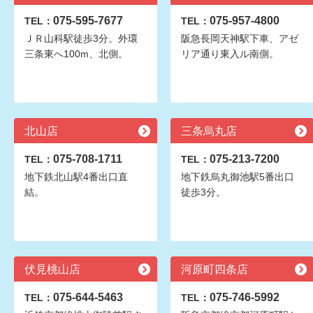
075-595-7677
075-957-4800
TEL：
TEL：
ＪＲ山科駅徒歩3分。外環
阪急長岡天神駅下車、アゼ
三条東へ100m、北側。
リア通り東入ル南側。
北山店
三条烏丸店
075-708-1711
075-213-7200
TEL：
TEL：
地下鉄北山駅4番出口直
地下鉄烏丸御池駅5番出口
結。
徒歩3分。
伏見桃山店
河原町四条店
075-644-5463
075-746-5992
TEL：
TEL：