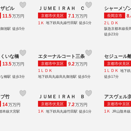
ラザビル
ＪＵＭＥＩＲＡＨ Ｃ
シャーメゾ
京都市伏見区
長岡京市
11.5
7.1
8.
万
万円
万
万円
1Ｋ
2ＬＤＫ
地下鉄烏丸線竹田駅
徒歩1分
丸御池駅
徒歩5分
阪急京都本線長
徒歩23分
レくいな橋
エターナルコート三条
セジュール
京都市中京区
京都市伏見区
13.5
9.2
万
万円
万
万円
1ＬＤＫ
1ＬＤＫ
地下鉄
いな橋駅
徒歩3分
地下鉄烏丸線烏丸御池駅
徒歩5分
徒歩17分
ーブ竹
ＪＵＭＥＩＲＡＨ Ｂ
アスヴェル
京都市伏見区
京都市中京区
14
7.2
万
万円
万
万円
1Ｋ
1Ｋ
都本線大宮駅
地下鉄烏丸線竹田駅
徒歩1分
JR山陰本