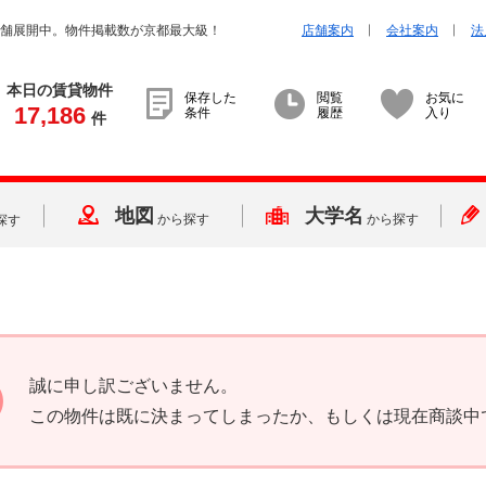
店舗展開中。物件掲載数が京都最大級！
店舗案内
会社案内
法
本日の賃貸物件
保存した
閲覧
お気に
17,186
条件
履歴
入り
件
地図
大学名
から探す
から探す
探す
誠に申し訳ございません。
この物件は既に決まってしまったか、もしくは現在商談中