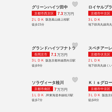
グリーンハイツ田中
ロイヤルプ
京都市西京区
京都市中京区
7.3
万
万円
2ＬＤＫ
3ＬＤＫ
阪急嵐山線上桂駅
徒歩15分
地下鉄烏丸線烏
グランドハイツフナトラ
スペチアー
長岡京市
京都市伏見区
7.1
万
万円
3ＬＤＫ
2ＬＤＫ
阪急京都本線西向日駅
徒歩9分
地下鉄烏丸線く
ソラヴィータ桂川
Ｋｉｓグロ
京都市南区
京都市中京区
7
万
万円
1ＬＤＫ
3ＬＤＫ
JR東海道本線桂川駅
阪急京
徒歩7分
徒歩8分