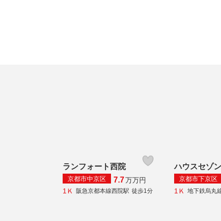
ランフォート西院
ハウスセゾ
京都市中京区
京都市下京区
7.7
万
万円
1Ｋ
1Ｋ
阪急京都本線西院駅
徒歩1分
地下鉄烏丸