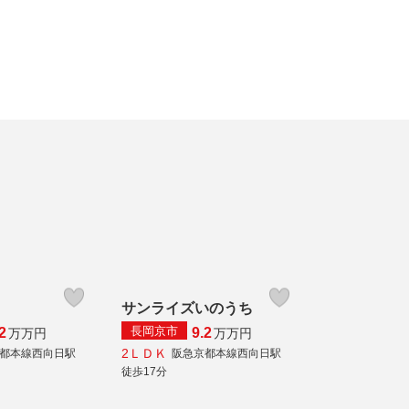
サンライズいのうち
長岡京市
2
9.2
万
万円
万
万円
2ＬＤＫ
都本線西向日駅
阪急京都本線西向日駅
徒歩17分