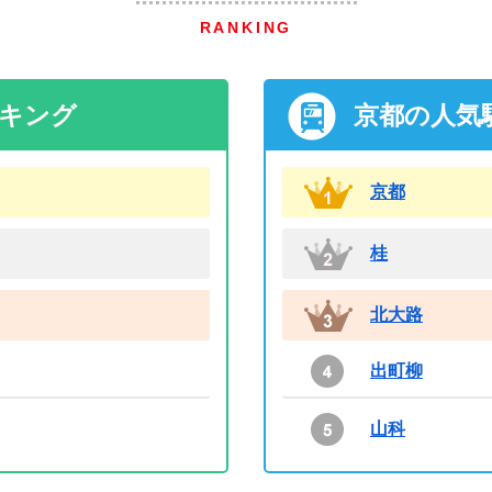
RANKING
ンキング
京都の人気
京都
桂
北大路
出町柳
山科