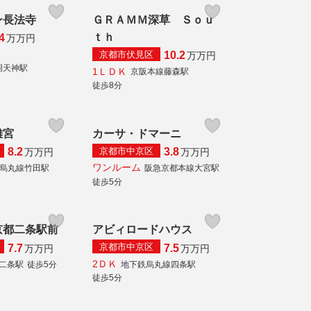
ン長法寺
ＧＲＡＭＭ深草 Ｓｏｕ
ｔｈ
4
万
万円
京都市伏見区
10.2
万
万円
岡天神駅
1ＬＤＫ
京阪本線藤森駅
徒歩8分
離宮
カーサ・ドマーニ
京都市中京区
8.2
3.8
万
万円
万
万円
ワンルーム
烏丸線竹田駅
阪急京都本線大宮駅
徒歩5分
京都二条駅前
アビィロードハウス
京都市中京区
7.7
7.5
万
万円
万
万円
2ＤＫ
線二条駅
徒歩5分
地下鉄烏丸線四条駅
徒歩5分