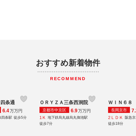
おすすめ新着物件
RECOMMEND
ン四条通
ＯＲＹＺＡ三条西洞院
ＷＩＮ６８
京都市中京区
長岡京市
6.4
6.9
7.
万
万円
万
万円
1Ｋ
2ＬＤＫ
線四条駅
徒歩5分
地下鉄烏丸線烏丸御池駅
阪急京
徒歩7分
徒歩18分