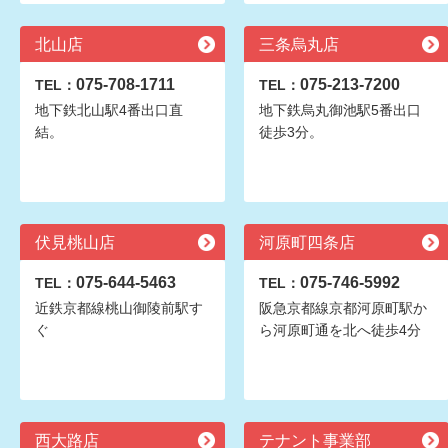
北山店
三条烏丸店
075-708-1711
075-213-7200
TEL：
TEL：
地下鉄北山駅4番出口直
地下鉄烏丸御池駅5番出口
結。
徒歩3分。
伏見桃山店
河原町四条店
075-644-5463
075-746-5992
TEL：
TEL：
近鉄京都線桃山御陵前駅す
阪急京都線京都河原町駅か
ぐ
ら河原町通を北へ徒歩4分
西大路店
テナント事業部