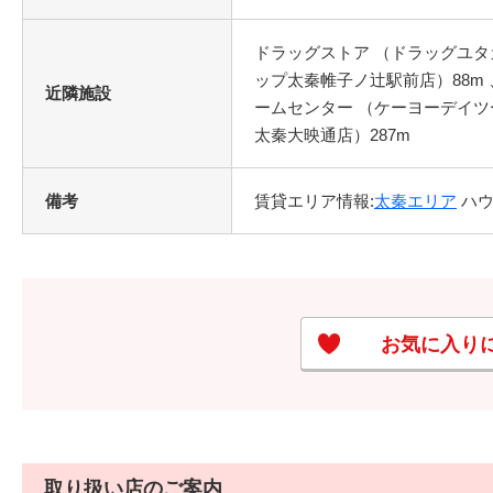
ドラッグストア （ドラッグユタカ
ップ太秦帷子ノ辻駅前店）88m 、
近隣施設
ームセンター （ケーヨーデイツー 
太秦大映通店）287m
備考
賃貸エリア情報:
太秦エリア
ハウ
お気に入り
取り扱い店のご案内