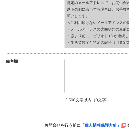
特定のメールアドレスで、お問い合
以下の例に該当する場合は、お手数
願いします。
＜ご利用頂けないメールアドレスの
・メールアドレスの先頭や@の直前にピリオド (.
・@より前に、ピリオド (.) が連続している(例
・半角英数字と特定の記号（. ! # $ % & ‘
備考欄
※500文字以内（
0
文字）
お問合せを行う前に
「個人情報保護方針」