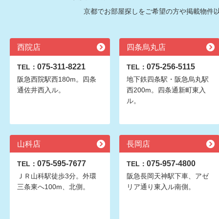
京都でお部屋探しをご希望の方や掲載物件
西院店
四条烏丸店
075-311-8221
075-256-5115
TEL：
TEL：
阪急西院駅西180m。四条
地下鉄四条駅・阪急烏丸駅
通佐井西入ル。
西200m。四条通新町東入
ル。
山科店
長岡店
075-595-7677
075-957-4800
TEL：
TEL：
ＪＲ山科駅徒歩3分。外環
阪急長岡天神駅下車、アゼ
三条東へ100m、北側。
リア通り東入ル南側。