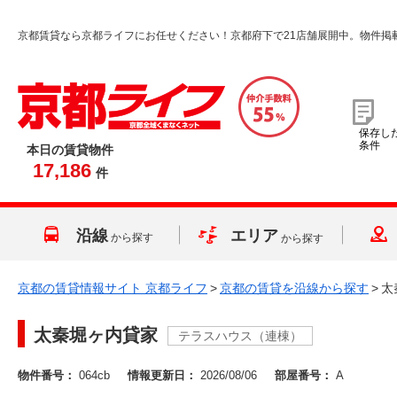
京都賃貸なら京都ライフにお任せください！京都府下で21店舗展開中。物件掲
保存し
条件
本日の賃貸物件
17,186
件
沿線
エリア
から探す
から探す
京都の賃貸情報サイト 京都ライフ
>
京都の賃貸を沿線から探す
>
太
太秦堀ヶ内貸家
テラスハウス（連棟）
物件番号：
064cb
情報更新日：
2026/08/06
部屋番号：
A