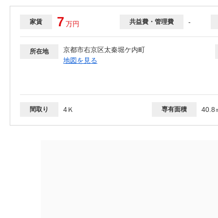
7
家賃
共益費・管理費
-
万
円
京都市右京区太秦堀ケ内町
所在地
地図を見る
間取り
4Ｋ
専有面積
40.