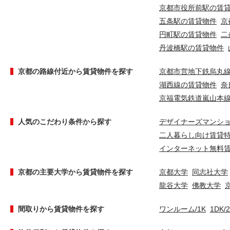
京都市役所前駅の賃
五条駅の賃貸物件
京
円町駅の賃貸物件
二
丹波橋駅の賃貸物件
京都の路線付近から賃貸物件を探す
京都市営地下鉄烏丸
湖西線の賃貸物件
奈
京福電気鉄道嵐山本
人気のこだわり条件から探す
デザイナーズマンシ
二人暮らし向け賃貸
インターネット無料
京都の主要大学から賃貸物件を探す
京都大学
同志社大学
龍谷大学
佛教大学
間取りから賃貸物件を探す
ワンルーム/1K
1DK/