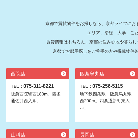
京都で賃貸物件をお探しなら、京都ライフにおま
エリア、沿線、大学、こ
賃貸情報はもちろん、京都の住み心地や暮らし
京都でお部屋探しをご希望の方や掲載物件
西院店
四条烏丸店
075-311-8221
075-256-5115
TEL：
TEL：
阪急西院駅西180m。四条
地下鉄四条駅・阪急烏丸駅
通佐井西入ル。
西200m。四条通新町東入
ル。
山科店
長岡店