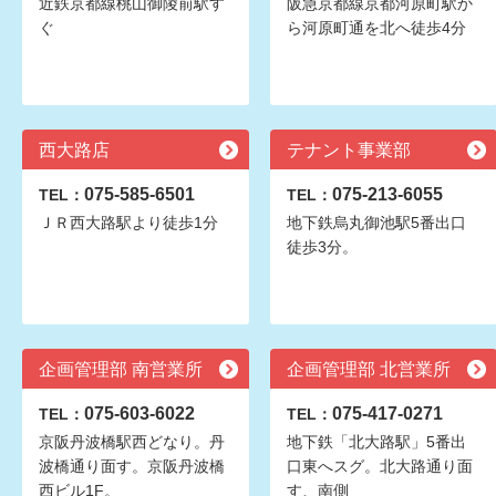
近鉄京都線桃山御陵前駅す
阪急京都線京都河原町駅か
ぐ
ら河原町通を北へ徒歩4分
西大路店
テナント事業部
075-585-6501
075-213-6055
TEL：
TEL：
ＪＲ西大路駅より徒歩1分
地下鉄烏丸御池駅5番出口
徒歩3分。
企画管理部 南営業所
企画管理部 北営業所
075-603-6022
075-417-0271
TEL：
TEL：
京阪丹波橋駅西どなり。丹
地下鉄「北大路駅」5番出
波橋通り面す。京阪丹波橋
口東へスグ。北大路通り面
西ビル1F。
す、南側