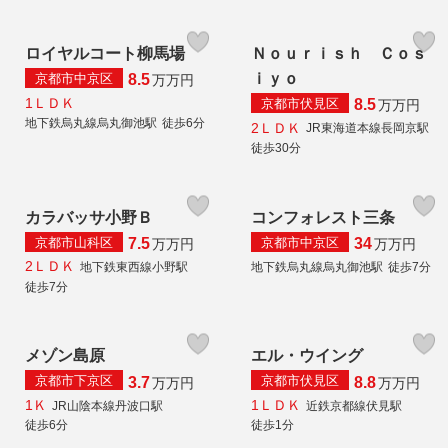
ロイヤルコート柳馬場
Ｎｏｕｒｉｓｈ Ｃｏｓ
ｉｙｏ
京都市中京区
8.5
万
万円
1ＬＤＫ
京都市伏見区
8.5
万
万円
地下鉄烏丸線烏丸御池駅
徒歩6分
2ＬＤＫ
JR東海道本線長岡京駅
徒歩30分
カラバッサ小野Ｂ
コンフォレスト三条
京都市山科区
京都市中京区
7.5
34
万
万円
万
万円
2ＬＤＫ
地下鉄東西線小野駅
地下鉄烏丸線烏丸御池駅
徒歩7分
徒歩7分
メゾン島原
エル・ウイング
京都市下京区
京都市伏見区
3.7
8.8
万
万円
万
万円
1Ｋ
1ＬＤＫ
JR山陰本線丹波口駅
近鉄京都線伏見駅
徒歩6分
徒歩1分