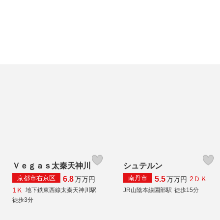
Ｖｅｇａｓ太秦天神川
シュテルン
京都市右京区
南丹市
6.8
5.5
2ＤＫ
万
万円
万
万円
1Ｋ
地下鉄東西線太秦天神川駅
JR山陰本線園部駅
徒歩15分
徒歩3分