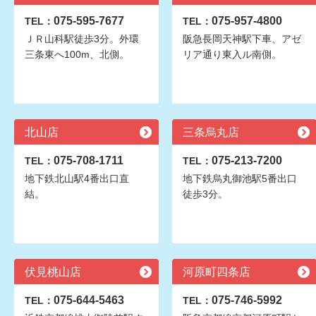
075-595-7677
075-957-4800
TEL：
TEL：
ＪＲ山科駅徒歩3分。外環
阪急長岡天神駅下車、アゼ
三条東へ100m、北側。
リア通り東入ル南側。
北山店
三条烏丸店
075-708-1711
075-213-7200
TEL：
TEL：
地下鉄北山駅4番出口直
地下鉄烏丸御池駅5番出口
結。
徒歩3分。
伏見桃山店
河原町四条店
075-644-5463
075-746-5992
TEL：
TEL：