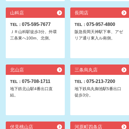
山科店
長岡店
075-595-7677
075-957-4800
TEL：
TEL：
ＪＲ山科駅徒歩3分。外環
阪急長岡天神駅下車、アゼ
三条東へ100m、北側。
リア通り東入ル南側。
北山店
三条烏丸店
075-708-1711
075-213-7200
TEL：
TEL：
地下鉄北山駅4番出口直
地下鉄烏丸御池駅5番出口
結。
徒歩3分。
伏見桃山店
河原町四条店