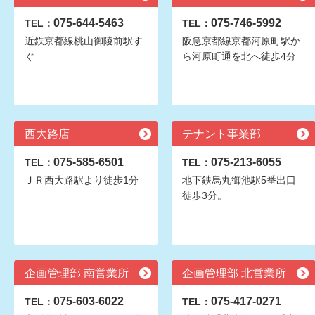
075-644-5463
075-746-5992
TEL：
TEL：
近鉄京都線桃山御陵前駅す
阪急京都線京都河原町駅か
ぐ
ら河原町通を北へ徒歩4分
西大路店
テナント事業部
075-585-6501
075-213-6055
TEL：
TEL：
ＪＲ西大路駅より徒歩1分
地下鉄烏丸御池駅5番出口
徒歩3分。
企画管理部 南営業所
企画管理部 北営業所
075-603-6022
075-417-0271
TEL：
TEL：