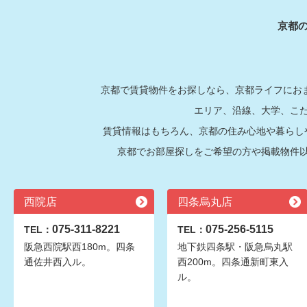
京都
京都で賃貸物件をお探しなら、京都ライフにおま
エリア、沿線、大学、こ
賃貸情報はもちろん、京都の住み心地や暮らし
京都でお部屋探しをご希望の方や掲載物件
西院店
四条烏丸店
075-311-8221
075-256-5115
TEL：
TEL：
阪急西院駅西180m。四条
地下鉄四条駅・阪急烏丸駅
通佐井西入ル。
西200m。四条通新町東入
ル。