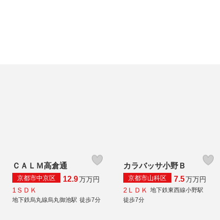
ＣＡＬＭ高倉通
カラバッサ小野Ｂ
京都市中京区
京都市山科区
12.9
7.5
万
万円
万
万円
1ＳＤＫ
2ＬＤＫ
地下鉄東西線小野駅
地下鉄烏丸線烏丸御池駅
徒歩7分
徒歩7分