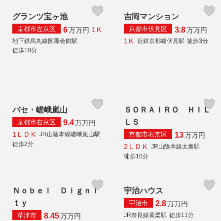
グランツ宝ヶ池
吉岡マンション
京都市左京区
京都市伏見区
6
3.8
1Ｋ
万
万円
万
万円
1Ｋ
地下鉄烏丸線国際会館駅
近鉄京都線伏見駅
徒歩3分
徒歩10分
バセ・嵯峨嵐山
ＳＯＲＡＩＲＯ ＨＩＬ
ＬＳ
京都市右京区
9.4
万
万円
1ＬＤＫ
京都市右京区
JR山陰本線嵯峨嵐山駅
13
万
万円
徒歩2分
2ＬＤＫ
JR山陰本線太秦駅
徒歩10分
Ｎｏｂｅｌ Ｄｉｇｎｉ
宇治ハウス
ｔｙ
宇治市
2.8
万
万円
草津市
JR奈良線黄檗駅
徒歩11分
8.45
万
万円