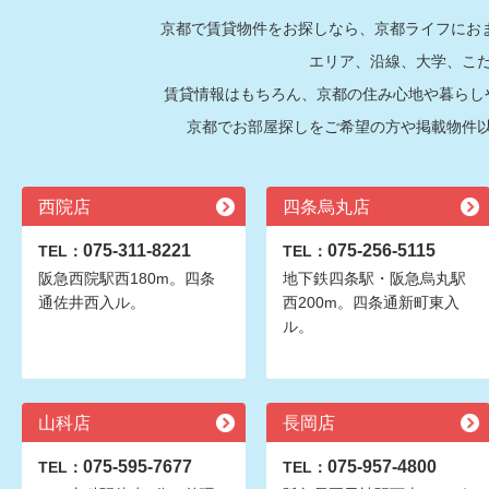
京都で賃貸物件をお探しなら、京都ライフにおま
エリア、沿線、大学、こ
賃貸情報はもちろん、京都の住み心地や暮らし
京都でお部屋探しをご希望の方や掲載物件
西院店
四条烏丸店
075-311-8221
075-256-5115
TEL：
TEL：
阪急西院駅西180m。四条
地下鉄四条駅・阪急烏丸駅
通佐井西入ル。
西200m。四条通新町東入
ル。
山科店
長岡店
075-595-7677
075-957-4800
TEL：
TEL：