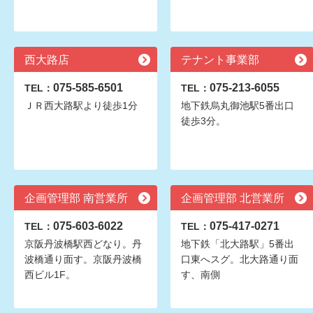
西大路店
テナント事業部
075-585-6501
075-213-6055
TEL：
TEL：
ＪＲ西大路駅より徒歩1分
地下鉄烏丸御池駅5番出口
徒歩3分。
企画管理部 南営業所
企画管理部 北営業所
075-603-6022
075-417-0271
TEL：
TEL：
京阪丹波橋駅西どなり。丹
地下鉄「北大路駅」5番出
波橋通り面す。京阪丹波橋
口東へスグ。北大路通り面
西ビル1F。
す、南側