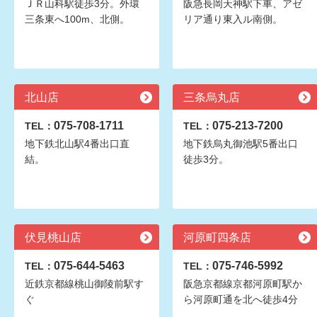
ＪＲ山科駅徒歩3分。外環
阪急長岡天神駅下車、アゼ
三条東へ100m、北側。
リア通り東入ル南側。
北山店
三条烏丸店
075-708-1711
075-213-7200
TEL：
TEL：
地下鉄北山駅4番出口直
地下鉄烏丸御池駅5番出口
結。
徒歩3分。
伏見桃山店
河原町四条店
075-644-5463
075-746-5992
TEL：
TEL：
近鉄京都線桃山御陵前駅す
阪急京都線京都河原町駅か
ぐ
ら河原町通を北へ徒歩4分