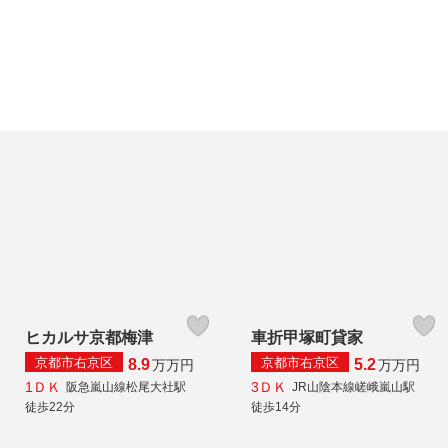
ヒカルサ京都梅津
車折甲塚町貸家
京都市右京区
京都市右京区
8.9
5.2
万
万円
万
万円
1ＤＫ
3ＤＫ
阪急嵐山線松尾大社駅
JR山陰本線嵯峨嵐山駅
徒歩22分
徒歩14分