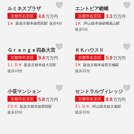
ルミネスプラザ
エントピア嵯峨
京都市右京区
京都市右京区
4.6
3.3
万
万円
万
万円
1Ｋ
1Ｋ
阪急京都本線西院駅
徒歩4分
JR山陰本線嵯峨嵐山駅
徒歩5分
Ｇｒａｎｇｅ四条大宮
ＫＫハウスⅡ
京都市中京区
京都市右京区
9.4
5.9
万
万円
万
万円
1ＬＤＫ
1Ｋ
阪急京都本線大宮駅
阪急京都本線西京極駅
徒歩10分
徒歩22分
小笹マンション
セントラルヴィレッジ
京都市右京区
京都市右京区
5.8
8.8
万
万円
万
万円
2ＤＫ
3ＬＤＫ
阪急京都本線西院駅
JR山陰本線太秦駅
徒歩10分
徒歩10分