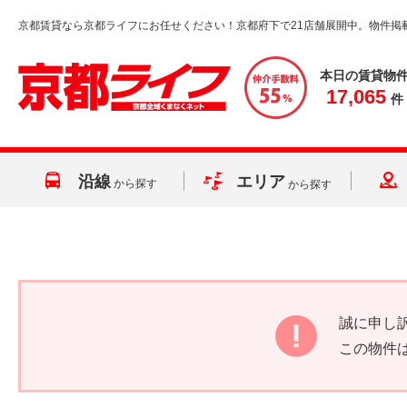
京都賃貸なら京都ライフにお任せください！京都府下で21店舗展開中。物件掲
本日の賃貸物
17,065
件
沿線
エリア
から探す
から探す
誠に申し
この物件