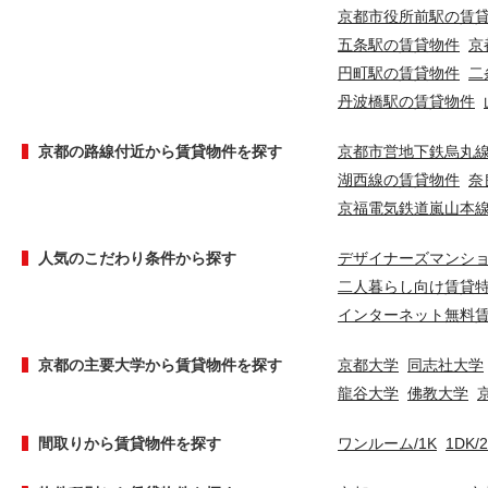
京都市役所前駅の賃
五条駅の賃貸物件
京
円町駅の賃貸物件
二
丹波橋駅の賃貸物件
京都の路線付近から賃貸物件を探す
京都市営地下鉄烏丸
湖西線の賃貸物件
奈
京福電気鉄道嵐山本
人気のこだわり条件から探す
デザイナーズマンシ
二人暮らし向け賃貸
インターネット無料
京都の主要大学から賃貸物件を探す
京都大学
同志社大学
龍谷大学
佛教大学
間取りから賃貸物件を探す
ワンルーム/1K
1DK/