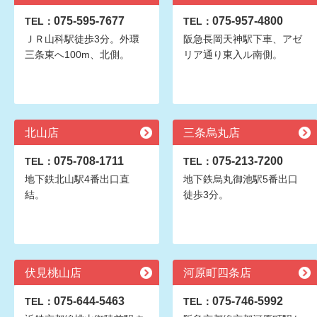
075-595-7677
075-957-4800
TEL：
TEL：
ＪＲ山科駅徒歩3分。外環
阪急長岡天神駅下車、アゼ
三条東へ100m、北側。
リア通り東入ル南側。
北山店
三条烏丸店
075-708-1711
075-213-7200
TEL：
TEL：
地下鉄北山駅4番出口直
地下鉄烏丸御池駅5番出口
結。
徒歩3分。
伏見桃山店
河原町四条店
075-644-5463
075-746-5992
TEL：
TEL：