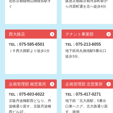
近鉄京都線桃山御陵前駅す
阪急京都線京都河原町駅か
ぐ
ら河原町通を北へ徒歩4分
西大路店
テナント事業部
075-585-6501
075-213-6055
TEL：
TEL：
ＪＲ西大路駅より徒歩1分
地下鉄烏丸御池駅5番出口
徒歩3分。
企画管理部 南営業所
企画管理部 北営業所
075-603-6022
075-417-0271
TEL：
TEL：
京阪丹波橋駅西どなり。丹
地下鉄「北大路駅」5番出
波橋通り面す。京阪丹波橋
口東へスグ。北大路通り面
西ビル1F。
す、南側