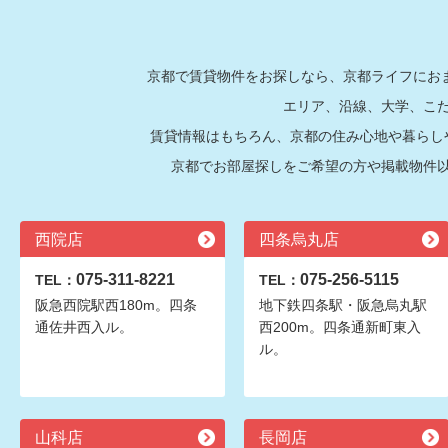
京都で賃貸物件をお探しなら、京都ライフにおま
エリア、沿線、大学、こ
賃貸情報はもちろん、京都の住み心地や暮らし
京都でお部屋探しをご希望の方や掲載物件
西院店
四条烏丸店
075-311-8221
075-256-5115
TEL：
TEL：
阪急西院駅西180m。四条
地下鉄四条駅・阪急烏丸駅
通佐井西入ル。
西200m。四条通新町東入
ル。
山科店
長岡店