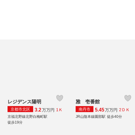
レジデンス陽明
雅 壱番館
京都市北区
南丹市
3.2
5.45
1Ｋ
2ＤＫ
万
万円
万
万円
京福北野線北野白梅町駅
JR山陰本線園部駅
徒歩40分
徒歩19分