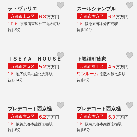
ラ・ヴァリエ
スールシャンブル
京都市上京区
京都市右京区
6.3
6.2
万
万円
万
万円
1ＤＫ
1Ｋ
京阪鴨東線神宮丸太町駅
阪急京都本線西院駅
徒歩9分
徒歩10分
ＩＳＥＹＡ ＨＯＵＳＥ
下堀詰町貸家
京都市左京区
京都市東山区
5.2
4.5
万
万円
万
万円
1Ｋ
ワンルーム
地下鉄烏丸線北大路駅
京阪本線七条駅
徒歩14分
徒歩2分
プレデコート西京極
プレデコート西京極
京都市右京区
京都市右京区
6.2
6.3
万
万円
万
万円
1Ｋ
1Ｋ
阪急京都本線西京極駅
阪急京都本線西京極駅
徒歩8分
徒歩8分