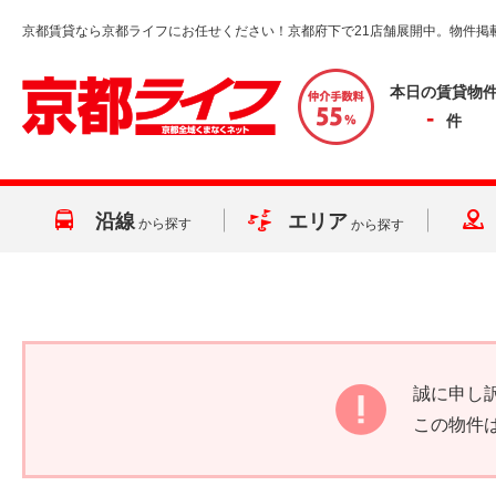
京都賃貸なら京都ライフにお任せください！京都府下で21店舗展開中。物件掲
本日の賃貸物
-
件
沿線
エリア
から探す
から探す
誠に申し
この物件