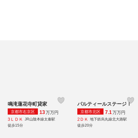
鳴滝蓮花寺町貸家
パルティールステージⅠ
京都市右京区
京都市北区
13
7.1
万
万円
万
万円
3ＬＤＫ
2ＤＫ
JR山陰本線太秦駅
地下鉄烏丸線北大路駅
徒歩15分
徒歩20分