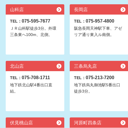
山科店
長岡店
075-595-7677
075-957-4800
TEL：
TEL：
ＪＲ山科駅徒歩3分。外環
阪急長岡天神駅下車、アゼ
三条東へ100m、北側。
リア通り東入ル南側。
北山店
三条烏丸店
075-708-1711
075-213-7200
TEL：
TEL：
地下鉄北山駅4番出口直
地下鉄烏丸御池駅5番出口
結。
徒歩3分。
伏見桃山店
河原町四条店