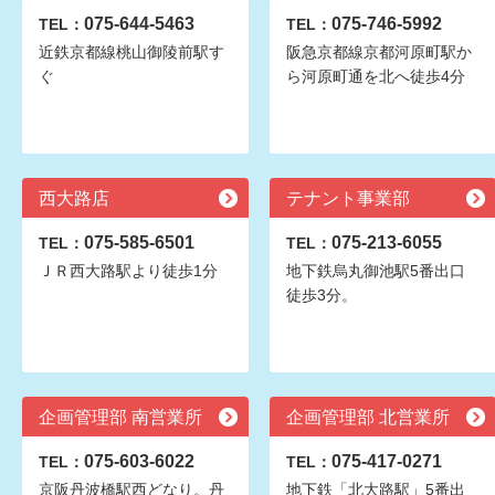
075-644-5463
075-746-5992
TEL：
TEL：
近鉄京都線桃山御陵前駅す
阪急京都線京都河原町駅か
ぐ
ら河原町通を北へ徒歩4分
西大路店
テナント事業部
075-585-6501
075-213-6055
TEL：
TEL：
ＪＲ西大路駅より徒歩1分
地下鉄烏丸御池駅5番出口
徒歩3分。
企画管理部 南営業所
企画管理部 北営業所
075-603-6022
075-417-0271
TEL：
TEL：
京阪丹波橋駅西どなり。丹
地下鉄「北大路駅」5番出