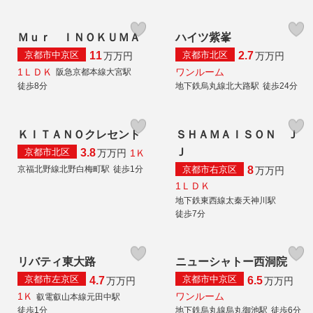
Ｍｕｒ ＩＮＯＫＵＭＡ
ハイツ紫峯
京都市中京区
京都市北区
11
2.7
万
万円
万
万円
1ＬＤＫ
ワンルーム
阪急京都本線大宮駅
徒歩8分
地下鉄烏丸線北大路駅
徒歩24分
ＫＩＴＡＮＯクレセント
ＳＨＡＭＡＩＳＯＮ Ｊ
Ｊ
京都市北区
3.8
1Ｋ
万
万円
京都市右京区
京福北野線北野白梅町駅
徒歩1分
8
万
万円
1ＬＤＫ
地下鉄東西線太秦天神川駅
徒歩7分
リバティ東大路
ニューシャトー西洞院
京都市左京区
京都市中京区
4.7
6.5
万
万円
万
万円
1Ｋ
ワンルーム
叡電叡山本線元田中駅
徒歩1分
地下鉄烏丸線烏丸御池駅
徒歩6分