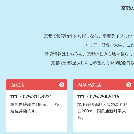
京都
京都で賃貸物件をお探しなら、京都ライフにおま
エリア、沿線、大学、こ
賃貸情報はもちろん、京都の住み心地や暮らし
京都でお部屋探しをご希望の方や掲載物件
西院店
四条烏丸店
075-311-8221
075-256-5115
TEL：
TEL：
阪急西院駅西180m。四条
地下鉄四条駅・阪急烏丸駅
通佐井西入ル。
西200m。四条通新町東入
ル。