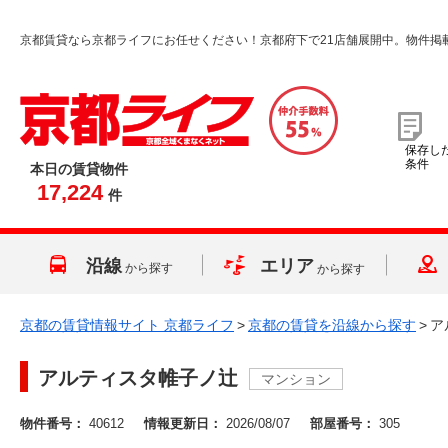
京都賃貸なら京都ライフにお任せください！京都府下で21店舗展開中。物件掲
保存し
条件
本日の賃貸物件
17,224
件
沿線
エリア
から探す
から探す
京都の賃貸情報サイト 京都ライフ
>
京都の賃貸を沿線から探す
>
ア
アルティスタ帷子ノ辻
マンション
物件番号：
40612
情報更新日：
2026/08/07
部屋番号：
305