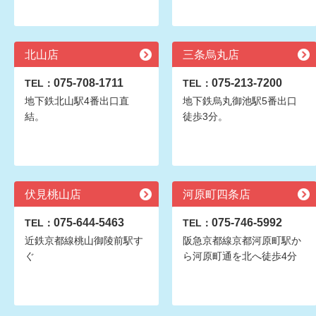
北山店
三条烏丸店
075-708-1711
075-213-7200
TEL：
TEL：
地下鉄北山駅4番出口直
地下鉄烏丸御池駅5番出口
結。
徒歩3分。
伏見桃山店
河原町四条店
075-644-5463
075-746-5992
TEL：
TEL：
近鉄京都線桃山御陵前駅す
阪急京都線京都河原町駅か
ぐ
ら河原町通を北へ徒歩4分