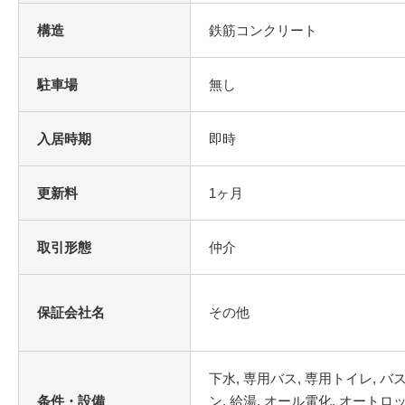
構造
鉄筋コンクリート
駐車場
無し
入居時期
即時
更新料
1ヶ月
取引形態
仲介
保証会社名
その他
下水, 専用バス, 専用トイレ, バ
条件・設備
ン, 給湯, オール電化, オートロ