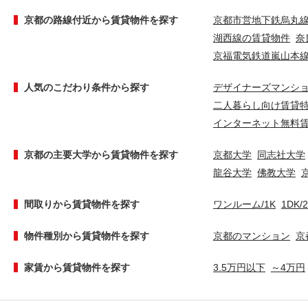
京都の路線付近から賃貸物件を探す
京都市営地下鉄烏丸
湖西線の賃貸物件
奈
京福電気鉄道嵐山本
人気のこだわり条件から探す
デザイナーズマンシ
二人暮らし向け賃貸
インターネット無料
京都の主要大学から賃貸物件を探す
京都大学
同志社大学
龍谷大学
佛教大学
間取りから賃貸物件を探す
ワンルーム/1K
1DK/
物件種別から賃貸物件を探す
京都のマンション
京
家賃から賃貸物件を探す
3.5万円以下
～4万円