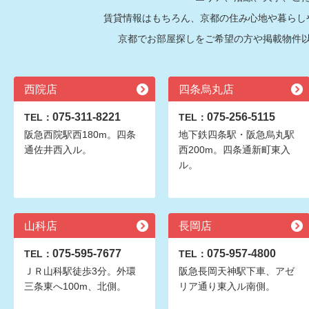
賃貸情報はもちろん、京都の住み心地や暮らし
京都でお部屋探しをご希望の方や掲載物件
西院店
四条烏丸店
075-311-8221
075-256-5115
TEL：
TEL：
阪急西院駅西180m。四条
地下鉄四条駅・阪急烏丸駅
通佐井西入ル。
西200m。四条通新町東入
ル。
山科店
長岡店
075-595-7677
075-957-4800
TEL：
TEL：
ＪＲ山科駅徒歩3分。外環
阪急長岡天神駅下車、アゼ
三条東へ100m、北側。
リア通り東入ル南側。