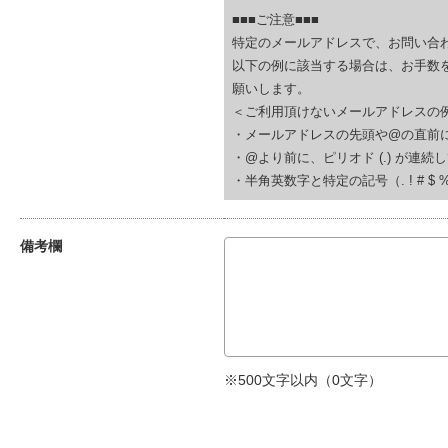
■■■ご注意■■■
特定のメールアドレスで、お問い合
以下の例に該当する場合は、お手数
願いします。
＜ご利用頂けないメールアドレスの
・メールアドレスの先頭や@の直前にピリオド (.
・@より前に、ピリオド (.) が連続している(例
・半角英数字と特定の記号（. ! # $ % & ‘
備考欄
※500文字以内（
0
文字）