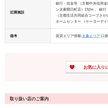
銀行・信金等 （京都中央信用金庫
ン太秦開日町店）192m 、 銀行
近隣施設
（京都生活共同組合コープさがの）2
ホームセンター （ケーヨーデイツー
備考
賃貸エリア情報:
太秦エリア
口座
お気に入り
取り扱い店のご案内