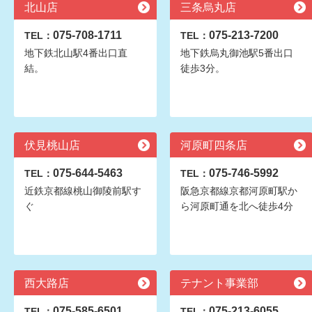
北山店
三条烏丸店
075-708-1711
075-213-7200
TEL：
TEL：
地下鉄北山駅4番出口直
地下鉄烏丸御池駅5番出口
結。
徒歩3分。
伏見桃山店
河原町四条店
075-644-5463
075-746-5992
TEL：
TEL：
近鉄京都線桃山御陵前駅す
阪急京都線京都河原町駅か
ぐ
ら河原町通を北へ徒歩4分
西大路店
テナント事業部
075-585-6501
075-213-6055
TEL：
TEL：