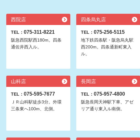
西院店
四条烏丸店
075-311-8221
075-256-5115
TEL：
TEL：
阪急西院駅西180m。四条
地下鉄四条駅・阪急烏丸駅
通佐井西入ル。
西200m。四条通新町東入
ル。
山科店
長岡店
075-595-7677
075-957-4800
TEL：
TEL：
ＪＲ山科駅徒歩3分。外環
阪急長岡天神駅下車、アゼ
三条東へ100m、北側。
リア通り東入ル南側。