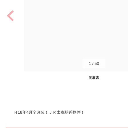
1
/
50
間取図
Ｈ18年4月全改装！ＪＲ太秦駅近物件！