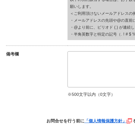
願いします。
＜ご利用頂けないメールアドレスの
・メールアドレスの先頭や@の直前にピリオド (.
・@より前に、ピリオド (.) が連続している(例
・半角英数字と特定の記号（. ! # $ % & ‘
備考欄
※500文字以内（
0
文字）
お問合せを行う前に
「個人情報保護方針」