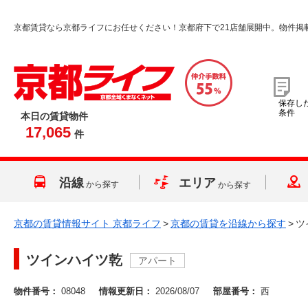
京都賃貸なら京都ライフにお任せください！京都府下で21店舗展開中。物件掲
保存し
条件
本日の賃貸物件
17,065
件
沿線
エリア
から探す
から探す
京都の賃貸情報サイト 京都ライフ
>
京都の賃貸を沿線から探す
>
ツ
ツインハイツ乾
アパート
物件番号：
08048
情報更新日：
2026/08/07
部屋番号：
西