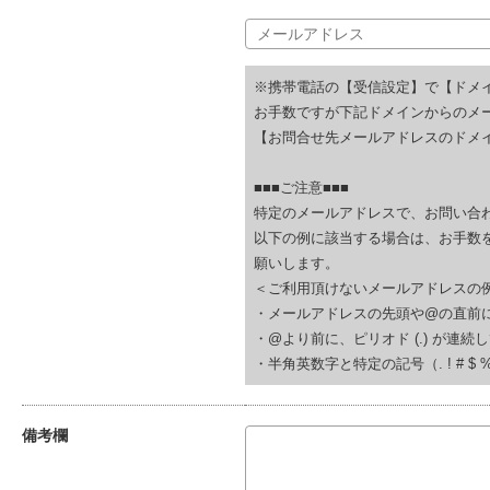
※携帯電話の【受信設定】で【ドメ
お手数ですが下記ドメインからのメ
【お問合せ先メールアドレスのドメイ
■■■ご注意■■■
特定のメールアドレスで、お問い合
以下の例に該当する場合は、お手数
願いします。
＜ご利用頂けないメールアドレスの
・メールアドレスの先頭や@の直前にピリオド (.
・@より前に、ピリオド (.) が連続している(例
・半角英数字と特定の記号（. ! # $ % & ‘
備考欄