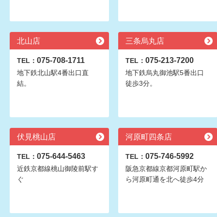
北山店
三条烏丸店
075-708-1711
075-213-7200
TEL：
TEL：
地下鉄北山駅4番出口直
地下鉄烏丸御池駅5番出口
結。
徒歩3分。
伏見桃山店
河原町四条店
075-644-5463
075-746-5992
TEL：
TEL：
近鉄京都線桃山御陵前駅す
阪急京都線京都河原町駅か
ぐ
ら河原町通を北へ徒歩4分