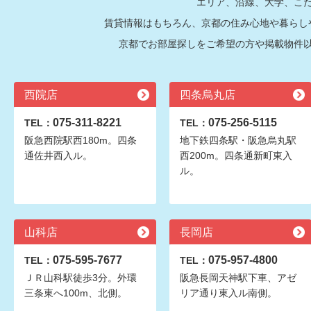
エリア、沿線、大学、こ
賃貸情報はもちろん、京都の住み心地や暮らし
京都でお部屋探しをご希望の方や掲載物件
西院店
四条烏丸店
075-311-8221
075-256-5115
TEL：
TEL：
阪急西院駅西180m。四条
地下鉄四条駅・阪急烏丸駅
通佐井西入ル。
西200m。四条通新町東入
ル。
山科店
長岡店
075-595-7677
075-957-4800
TEL：
TEL：
ＪＲ山科駅徒歩3分。外環
阪急長岡天神駅下車、アゼ
三条東へ100m、北側。
リア通り東入ル南側。