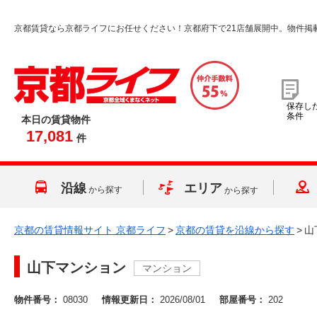
京都賃貸なら京都ライフにお任せください！京都府下で21店舗展開中。物件掲
保存し
条件
本日の賃貸物件
17,081
件
沿線
エリア
から探す
から探す
京都の賃貸情報サイト 京都ライフ
>
京都の賃貸を沿線から探す
>
山
山下マンション
マンション
物件番号：
08030
情報更新日：
2026/08/01
部屋番号：
202