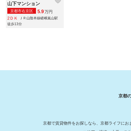
山下マンション
京都市右京区
5.9
万
円
2ＤＫ
ＪＲ山陰本線嵯峨嵐山駅
徒歩13分
京都
京都で賃貸物件をお探しなら、京都ライフにおま