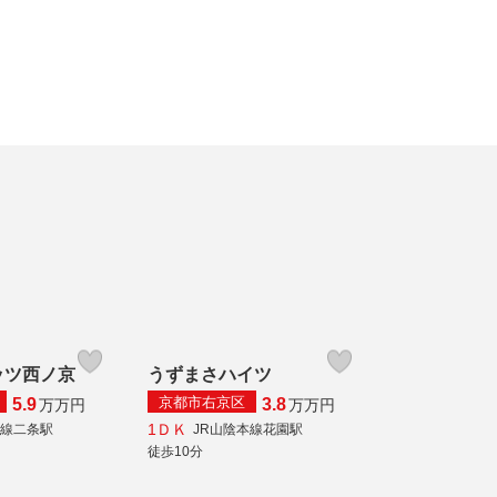
ッツ西ノ京
うずまさハイツ
京都市右京区
5.9
3.8
万
万円
万
万円
1ＤＫ
本線二条駅
JR山陰本線花園駅
徒歩10分