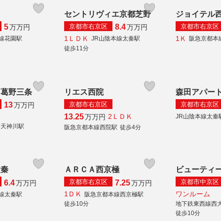
セントリヴィエ京都芝野
ジョイテル
京都市右京区
京都市右京区
5
8.4
万
万円
万
万円
1ＬＤＫ
1Ｋ
本線花園駅
JR山陰本線太秦駅
阪急京都本
徒歩11分
ト葛野三条
リエス西院
森田アパー
京都市右京区
京都市右京区
13
万
万円
13.25
2ＬＤＫ
万
万円
JR山陰本線太秦
秦天神川駅
阪急京都本線西院駅
徒歩4分
太秦
ＡＲＣＡ西京極
ビューティ
京都市右京区
京都市中京区
6.4
7.25
万
万円
万
万円
1ＤＫ
ワンルーム
本線太秦駅
阪急京都本線西京極駅
徒歩10分
地下鉄東西線西
徒歩10分