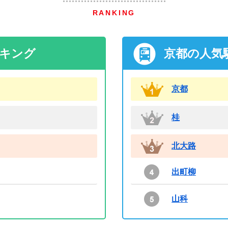
RANKING
ンキング
京都の人気
京都
桂
北大路
出町柳
山科