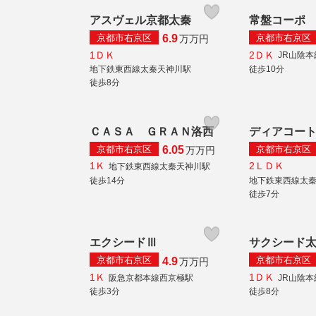
アスヴェル京都太秦
常盤コーポ
京都市右京区
京都市右京区
6.9
万
万円
1ＤＫ
2ＤＫ
JR山陰
地下鉄東西線太秦天神川駅
徒歩10分
徒歩8分
ＣＡＳＡ ＧＲＡＮ洛西
ディアコー
京都市右京区
京都市右京区
6.05
万
万円
1Ｋ
2ＬＤＫ
地下鉄東西線太秦天神川駅
徒歩14分
地下鉄東西線太
徒歩7分
エクシードⅢ
サクシード
京都市右京区
京都市右京区
4.9
万
万円
1Ｋ
1ＤＫ
阪急京都本線西京極駅
JR山陰
徒歩3分
徒歩8分