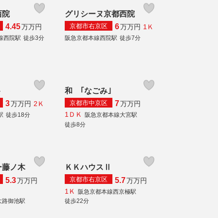
西院
グリシーヌ京都西院
京都市右京区
4.45
6
1Ｋ
万
万円
万
万円
線西院駅
徒歩3分
阪急京都本線西院駅
徒歩7分
ト
和 ｢なごみ｣
京都市中京区
3
7
2Ｋ
万
万円
万
万円
1ＤＫ
駅
徒歩18分
阪急京都本線大宮駅
徒歩8分
ー藤ノ木
ＫＫハウスⅡ
京都市右京区
5.3
5.7
万
万円
万
万円
1Ｋ
阪急京都本線西京極駅
大路御池駅
徒歩22分