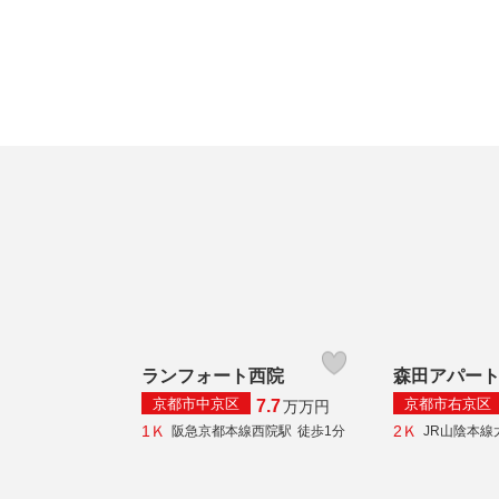
ランフォート西院
森田アパー
京都市中京区
京都市右京区
7.7
万
万円
1Ｋ
2Ｋ
阪急京都本線西院駅
徒歩1分
JR山陰本線