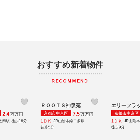
おすすめ新着物件
RECOMMEND
ト
ＲＯＯＴＳ神泉苑
エリーフラ
京都市中京区
京都市中京区
2.4
7.5
万
万円
万
万円
1ＤＫ
1ＤＫ
太秦駅
徒歩18分
JR山陰本線二条駅
JR山陰
徒歩5分
徒歩9分