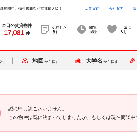
店舗展開中。物件掲載数が京都最大級！
店舗案内
会社案内
法
本日の賃貸物件
保存した
閲覧
お気に
17,081
条件
履歴
入り
件
地図
大学名
から探す
から探す
探す
誠に申し訳ございません。
この物件は既に決まってしまったか、もしくは現在商談中