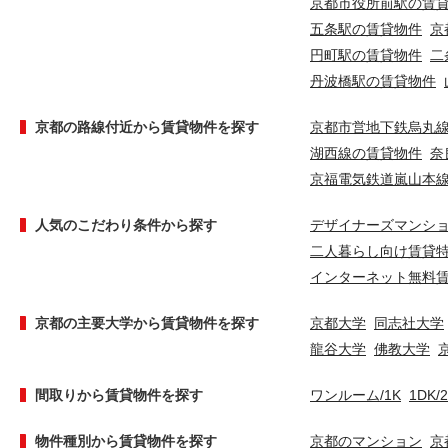
京都市役所前駅の賃
五条駅の賃貸物件
京
円町駅の賃貸物件
二
丹波橋駅の賃貸物件
京都の路線付近から賃貸物件を探す
京都市営地下鉄烏丸
湖西線の賃貸物件
奈
京福電気鉄道嵐山本
人気のこだわり条件から探す
デザイナーズマンシ
二人暮らし向け賃貸
インターネット無料
京都の主要大学から賃貸物件を探す
京都大学
同志社大学
龍谷大学
佛教大学
間取りから賃貸物件を探す
ワンルーム/1K
1DK/
物件種別から賃貸物件を探す
京都のマンション
京