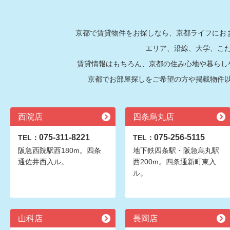
京都で賃貸物件をお探しなら、京都ライフにおま
エリア、沿線、大学、こ
賃貸情報はもちろん、京都の住み心地や暮らし
京都でお部屋探しをご希望の方や掲載物件
西院店
四条烏丸店
075-311-8221
075-256-5115
TEL：
TEL：
阪急西院駅西180m。四条
地下鉄四条駅・阪急烏丸駅
通佐井西入ル。
西200m。四条通新町東入
ル。
山科店
長岡店