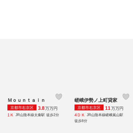
Ｍｏｕｎｔａｉｎ
嵯峨伊勢ノ上町貸家
京都市右京区
京都市右京区
3.8
11
万
万円
万
万円
1Ｋ
4ＤＫ
JR山陰本線太秦駅
徒歩2分
JR山陰本線嵯峨嵐山駅
徒歩8分