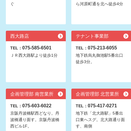
ぐ
ら河原町通を北へ徒歩4分
西大路店
テナント事業部
075-585-6501
075-213-6055
TEL：
TEL：
ＪＲ西大路駅より徒歩1分
地下鉄烏丸御池駅5番出口
徒歩3分。
企画管理部 南営業所
企画管理部 北営業所
075-603-6022
075-417-0271
TEL：
TEL：
京阪丹波橋駅西どなり。丹
地下鉄「北大路駅」5番出
波橋通り面す。京阪丹波橋
口東へスグ。北大路通り面
西ビル1F。
す、南側