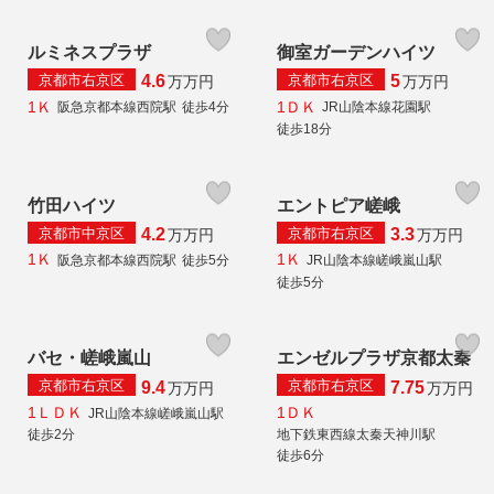
ルミネスプラザ
御室ガーデンハイツ
京都市右京区
京都市右京区
4.6
5
万
万円
万
万円
1Ｋ
1ＤＫ
阪急京都本線西院駅
徒歩4分
JR山陰本線花園駅
徒歩18分
竹田ハイツ
エントピア嵯峨
京都市中京区
京都市右京区
4.2
3.3
万
万円
万
万円
1Ｋ
1Ｋ
阪急京都本線西院駅
徒歩5分
JR山陰本線嵯峨嵐山駅
徒歩5分
バセ・嵯峨嵐山
エンゼルプラザ京都太秦
京都市右京区
京都市右京区
9.4
7.75
万
万円
万
万円
1ＬＤＫ
1ＤＫ
JR山陰本線嵯峨嵐山駅
徒歩2分
地下鉄東西線太秦天神川駅
徒歩6分