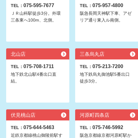
075-595-7677
075-957-4800
TEL：
TEL：
ＪＲ山科駅徒歩3分。外環
阪急長岡天神駅下車、アゼ
三条東へ100m、北側。
リア通り東入ル南側。
北山店
三条烏丸店
075-708-1711
075-213-7200
TEL：
TEL：
地下鉄北山駅4番出口直
地下鉄烏丸御池駅5番出口
結。
徒歩3分。
伏見桃山店
河原町四条店
075-644-5463
075-746-5992
TEL：
TEL：
近鉄京都線桃山御陵前駅す
阪急京都線京都河原町駅か