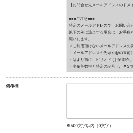
【お問合せ先メールアドレスのドメイ
■■■ご注意■■■
特定のメールアドレスで、お問い合
以下の例に該当する場合は、お手数
願いします。
＜ご利用頂けないメールアドレスの
・メールアドレスの先頭や@の直前にピリオド (.
・@より前に、ピリオド (.) が連続している(例
・半角英数字と特定の記号（. ! # $ % & ‘
備考欄
※500文字以内（
0
文字）