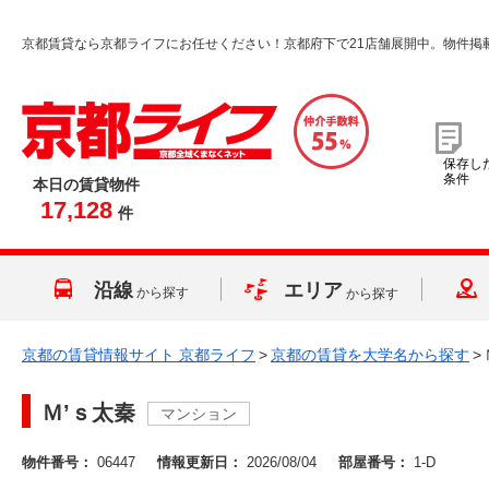
京都賃貸なら京都ライフにお任せください！京都府下で21店舗展開中。物件掲
保存し
条件
本日の賃貸物件
17,128
件
沿線
エリア
から探す
から探す
京都の賃貸情報サイト 京都ライフ
>
京都の賃貸を大学名から探す
>
Ｍ’ｓ太秦
マンション
物件番号：
06447
情報更新日：
2026/08/04
部屋番号：
1-D