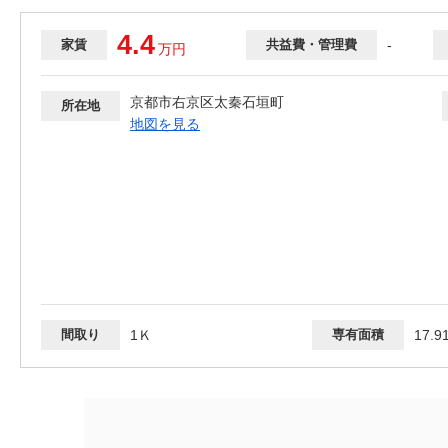
4.4
家賃
共益費・管理費
-
万
円
京都市右京区太秦石垣町
所在地
地図を見る
間取り
1Ｋ
専有面積
17.9