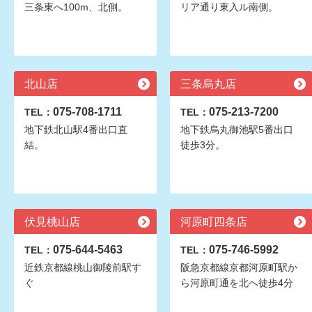
三条東へ100m、北側。
リア通り東入ル南側。
北山店
三条烏丸店
075-708-1711
075-213-7200
TEL：
TEL：
地下鉄北山駅4番出口直
地下鉄烏丸御池駅5番出口
結。
徒歩3分。
伏見桃山店
河原町四条店
075-644-5463
075-746-5992
TEL：
TEL：
近鉄京都線桃山御陵前駅す
阪急京都線京都河原町駅か
ぐ
ら河原町通を北へ徒歩4分