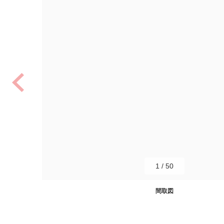
1
/
50
間取図