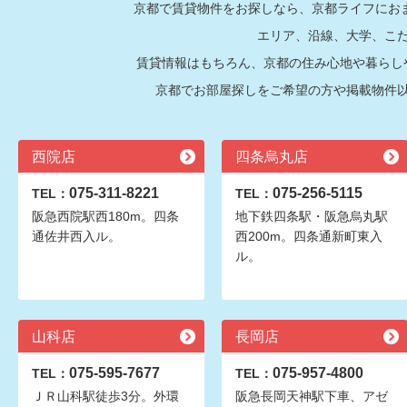
京都で賃貸物件をお探しなら、京都ライフにおま
エリア、沿線、大学、こ
賃貸情報はもちろん、京都の住み心地や暮らし
京都でお部屋探しをご希望の方や掲載物件
西院店
四条烏丸店
075-311-8221
075-256-5115
TEL：
TEL：
阪急西院駅西180m。四条
地下鉄四条駅・阪急烏丸駅
通佐井西入ル。
西200m。四条通新町東入
ル。
山科店
長岡店
075-595-7677
075-957-4800
TEL：
TEL：
ＪＲ山科駅徒歩3分。外環
阪急長岡天神駅下車、アゼ