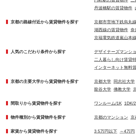
円町駅の賃貸物件
二
丹波橋駅の賃貸物件
京都の路線付近から賃貸物件を探す
京都市営地下鉄烏丸
湖西線の賃貸物件
奈
京福電気鉄道嵐山本
人気のこだわり条件から探す
デザイナーズマンシ
二人暮らし向け賃貸
インターネット無料
京都の主要大学から賃貸物件を探す
京都大学
同志社大学
龍谷大学
佛教大学
間取りから賃貸物件を探す
ワンルーム/1K
1DK/
物件種別から賃貸物件を探す
京都のマンション
京
家賃から賃貸物件を探す
3.5万円以下
～4万円